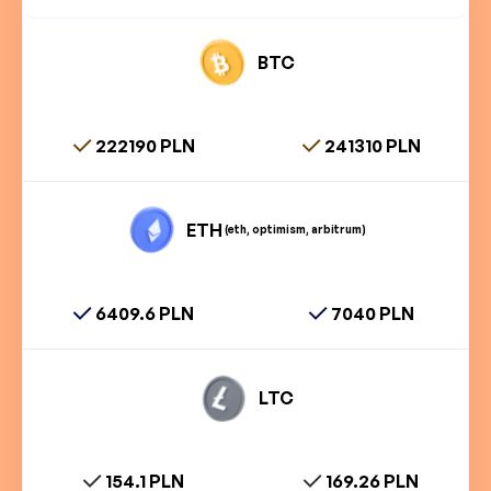
BTC
222190 PLN
241310 PLN
ETH
(eth, optimism, arbitrum)
6409.6 PLN
7040 PLN
LTC
154.1 PLN
169.26 PLN