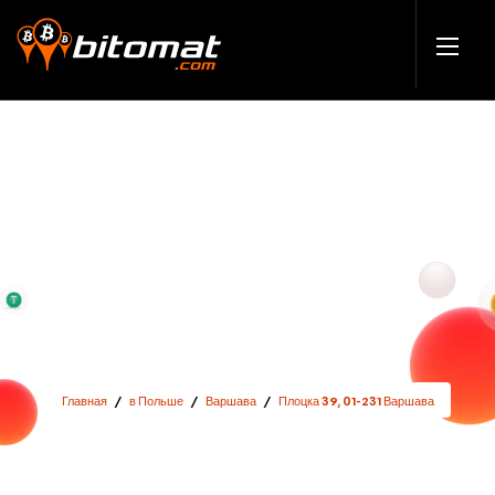
Главная
/
в Польше
/
Варшава
/
Плоцка 39, 01-231 Варшава