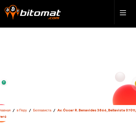
Главная
/
в Перу
/
Беллависта
/
Av. Óscar R. Benavides 3866, Bellavista 07011
Perú