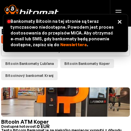
×
Bankomaty Bitcoin na tej stronie są teraz
tymczasowo niedostępne. Powodem jest proces
Bankomaty – mapa
dostosowania do przepisów MiCA. Aby otrzymać
e-mail lub SMS, gdy bankomaty będą ponownie
Zobraziť moju polohu
dostępne, zapisz się do
Newslettera
.
Bitcoin Bankomaty Ľubľana
Bitcoin Bankomaty Koper
Bitcoinový bankomat Kranj
Bitcoin ATM Koper
0 EUR
Dostupná hotovosť:
Tento Bitcoin Bankomat je na niekoľko mesiacov vypnutý z dôvodu