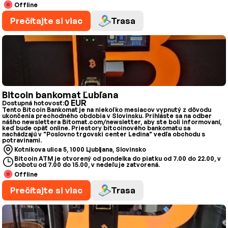
Offline
Prečítajte si viac
Trasa
Bitcoin bankomat Ľubľana
0 EUR
Dostupná hotovosť:
Tento Bitcoin Bankomat je na niekoľko mesiacov vypnutý z dôvodu
ukončenia prechodného obdobia v Slovinsku. Prihláste sa na odber
nášho newslettera Bitomat.com/newsletter, aby ste boli informovaní,
keď bude opäť online. Priestory bitcoinového bankomatu sa
nachádzajú v "Poslovno trgovski center Ledina" vedľa obchodu s
potravinami.
Kotnikova ulica 5, 1000 Ljubljana, Slovinsko
Bitcoin ATM je otvorený od pondelka do piatku od 7.00 do 22.00, v
sobotu od 7.00 do 15.00, v nedeľu je zatvorená.
Offline
Prečítajte si viac
Trasa