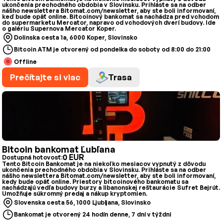
ukončenia prechodného obdobia v Slovinsku. Prihláste sa na odber
nášho newslettera Bitomat.com/newsletter, aby ste boli informovaní,
keď bude opäť online. Bitcoinový bankomat sa nachádza pred vchodom
do supermarketu Mercator, napravo od vchodových dverí budovy. Ide
o galériu Supernova Mercator Koper.
Dolinska cesta 1a, 6000 Koper, Slovinsko
Bitcoin ATM je otvorený od pondelka do soboty od 8:00 do 21:00
Offline
Prečítajte si viac
Trasa
Bitcoin bankomat Ľubľana
0 EUR
Dostupná hotovosť:
Tento Bitcoin Bankomat je na niekoľko mesiacov vypnutý z dôvodu
ukončenia prechodného obdobia v Slovinsku. Prihláste sa na odber
nášho newslettera Bitomat.com/newsletter, aby ste boli informovaní,
kedy bude opäť online. Priestory bitcoinového bankomatu sa
nachádzajú vedľa budovy burzy a libanonskej reštaurácie Sufret Bejrút.
Umožňuje súkromný predaj a nákup kryptomien.
Slovenska cesta 56, 1000 Ljubljana, Slovinsko
Bankomat je otvorený 24 hodín denne, 7 dní v týždni