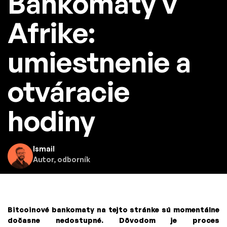
Bankomaty v
Afrike:
umiestnenie a
otváracie
hodiny
Ismail
Autor, odborník
Bitcoinové bankomaty na tejto stránke sú momentálne
dočasne nedostupné. Dôvodom je proces