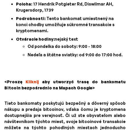
Poloha:
17 Hendrik Potgieter Rd, Diswilmar AH,
Krugersdorp, 1739
Podrobnosti
: Tento bankomat umiestnený na
konci chodby umožňuje súkromné transakcie s
kryptomenami.
Otváracie hodiny
:nejaký text
Od pondelka do soboty: 9:00 - 18:00
Nedeľa a štátne sviatky: od 9:00 do 17:00 hod.
<Proszę
Kliknij
aby utworzyć trasę do bankomatu
Bitcoin bezpośrednio na Mapach Google>
Tieto bankomaty poskytujú bezpečný a dôverný spôsob
nákupu a predaja bitcoinov, vďaka čomu je kryptomena
dostupnejšia pre verejnosť. Či už ste obyvateľom alebo
návštevníkom týchto miest, svoje bitcoinové transakcie
môžete na týchto pohodlných miestach jednoducho