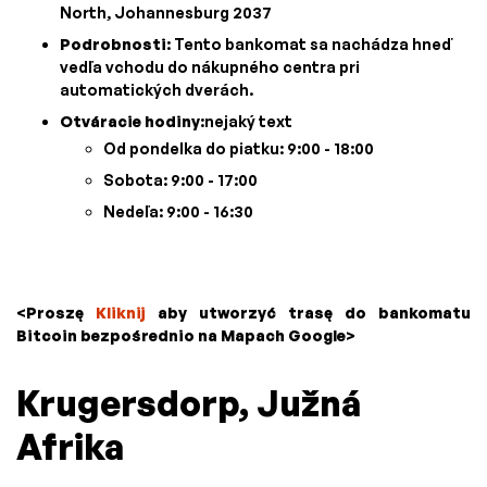
North, Johannesburg 2037
Podrobnosti
: Tento bankomat sa nachádza hneď
vedľa vchodu do nákupného centra pri
automatických dverách.
Otváracie hodiny
:nejaký text
Od pondelka do piatku: 9:00 - 18:00
Sobota: 9:00 - 17:00
Nedeľa: 9:00 - 16:30
<Proszę
Kliknij
aby utworzyć trasę do bankomatu
Bitcoin bezpośrednio na Mapach Google>
Krugersdorp, Južná
Afrika