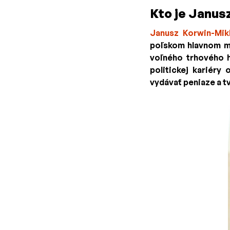
Kto je Janus
Janusz Korwin-Mik
poľskom hlavnom me
voľného trhového 
politickej kariéry
vydávať peniaze a t