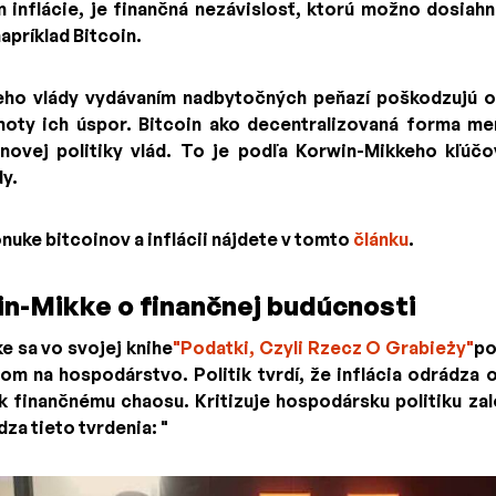
 inflácie, je finančná nezávislosť, ktorú možno dosiah
apríklad Bitcoin.
eho vlády vydávaním nadbytočných peňazí poškodzujú o
noty ich úspor. Bitcoin ako decentralizovaná forma 
novej politiky vlád. To je podľa Korwin-Mikkeho kľúč
y.
nuke bitcoinov a inflácii nájdete v tomto
článku
.
n-Mikke o finančnej budúcnosti
 sa vo svojej knihe
"Podatki, Czyli Rzecz O Grabieży"
po
yvom na hospodárstvo. Politik tvrdí, že inflácia odrádza
 k finančnému chaosu. Kritizuje hospodársku politiku za
za tieto tvrdenia: "