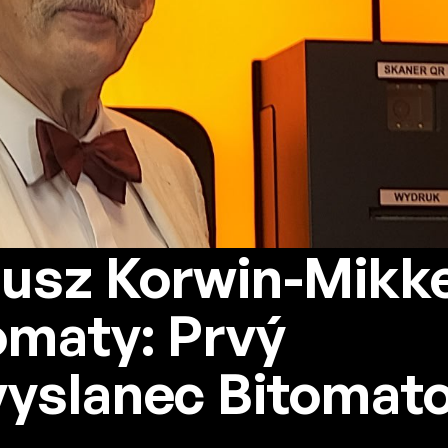
usz Korwin-Mikke
omaty: Prvý
vyslanec Bitomat