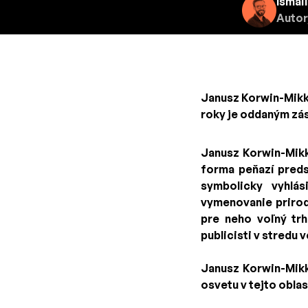
Ismail
Autor
Janusz Korwin-Mikke
roky je oddaným zás
Janusz Korwin-Mikk
forma peňazí predst
symbolicky vyhlás
vymenovanie prirod
pre neho voľný trh
publicisti v stredu 
Janusz Korwin-Mikke
osvetu v tejto oblas