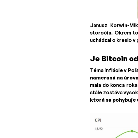
Janusz Korwin-Mi
storočia. Okrem to
uchádzal o kreslo v
Je Bitcoin o
Téma inflácie v Poľ
nameraná na úrov
mala do konca roka 
stále zostáva vyso
ktorá sa pohybuje 