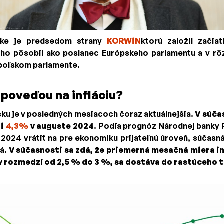
kke je predsedom strany
KORWiN
ktorú založil začia
ho pôsobil ako poslanec Európskeho parlamentu a v r
 poľskom parlamente.
dpoveďou na infláciu?
sku je v posledných mesiacoch čoraz aktuálnejšia.
V súčas
ni
4,3%
v auguste 2024
. Podľa prognóz Národnej banky P
2024 vrátiť na pre ekonomiku prijateľnú úroveň, súčasná
ká.
V súčasnosti sa zdá, že priemerná mesačná miera in
v rozmedzí od 2,5 % do 3 %, sa dostáva do rastúceho 