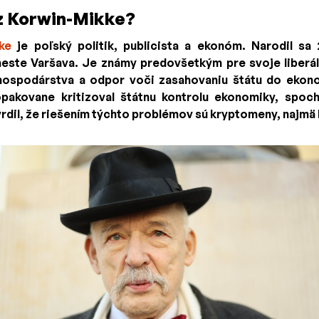
z Korwin-Mikke?
ke
je poľský politik, publicista a ekonóm. Narodil sa
ste Varšava. Je známy predovšetkým pre svoje liberá
hospodárstva a odpor voči zasahovaniu štátu do ekono
 opakovane kritizoval štátnu kontrolu ekonomiky, spoc
vrdil, že riešením týchto problémov sú kryptomeny, najmä 