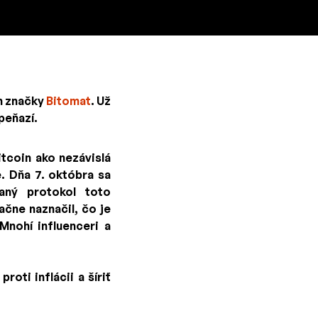
om značky
Bitomat
. Už
peňazí.
tcoin ako nezávislá
e. Dňa 7. októbra sa
vaný protokol toto
čne naznačil, čo je
Mnohí influenceri a
oti inflácii a šíriť