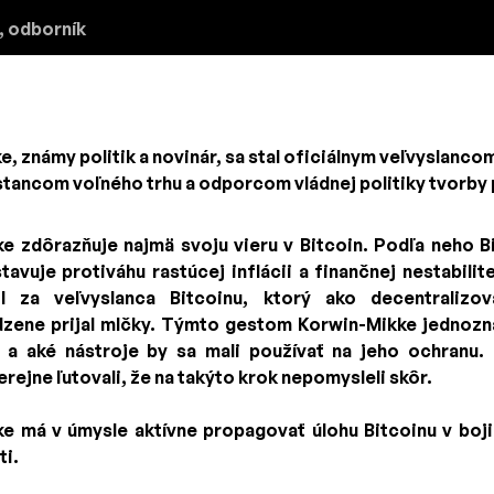
, odborník
, známy politik a novinár, sa stal oficiálnym veľvyslanc
tancom voľného trhu a odporcom vládnej politiky tvorby 
e zdôrazňuje najmä svoju vieru v Bitcoin. Podľa neho Bi
avuje protiváhu rastúcej inflácii a finančnej nestabilit
il za veľvyslanca Bitcoinu, ktorý ako decentralizo
zene prijal mlčky. Týmto gestom Korwin-Mikke jednozna
 a aké nástroje by sa mali používať na jeho ochranu. 
verejne ľutovali, že na takýto krok nepomysleli skôr.
 má v úmysle aktívne propagovať úlohu Bitcoinu v boji pr
ti.