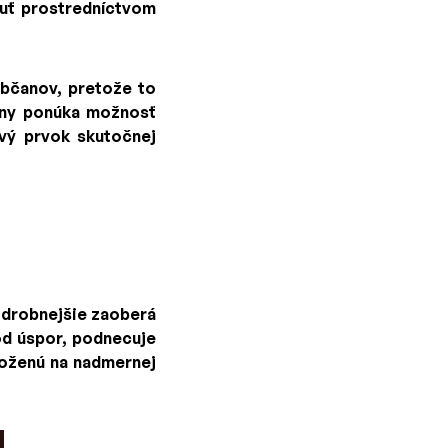
nuť prostredníctvom
bčanov, pretože to
meny ponúka možnosť
ový prvok skutočnej
drobnejšie zaoberá
 od úspor, podnecuje
loženú na nadmernej