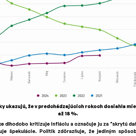
ky ukazujú, že v predchádzajúcich rokoch dosiahla mie
až 18 %.
 dlhodobo kritizuje infláciu a označuje ju za "skrytú daň
je špekulácie. Politik zdôrazňuje, že jediným spôso