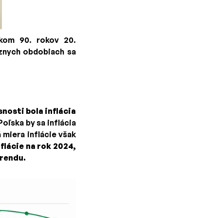
tkom 90. rokov 20.
ôznych obdobiach sa
nosti bola inflácia
oľska by sa inflácia
 miera inflácie však
flácie na rok 2024,
trendu.