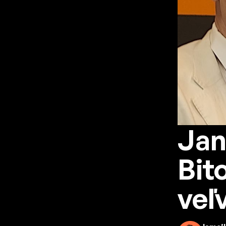
Jan
Bit
veľ