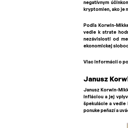
negatívnym účinkom
kryptomien, ako je n
Podľa Korwin-Mikk
vedie k strate hod
nezávislosti od me
ekonomickej slobod
Viac informácií o po
Janusz Korwi
Janusz Korwin-Mikke
infláciou a jej vpl
špekulácie a vedie
ponuke peňazí a uvád