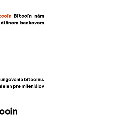
tcoin
Bitcoin nám
tradičnom bankovom
fungovania bitcoinu.
ielen pre mileniálov
coin