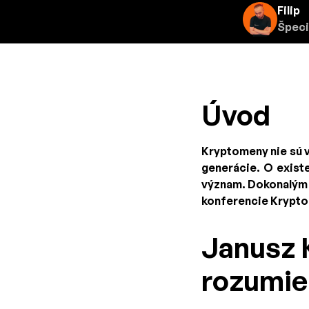
Filip
Špeci
Úvod
Kryptomeny nie sú 
generácie. O existe
význam. Dokonalým 
konferencie KryptoS
Janusz K
rozumie