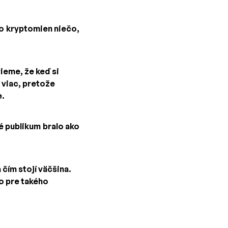
o kryptomien niečo,
ieme, že keď si
 viac, pretože
e.
é publikum bralo ako
 čím stojí väčšina.
to pre takého