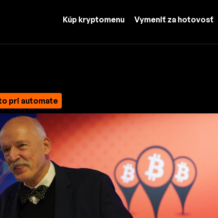
Kúp kryptomenu
Vymeniť za hotovosť
to pri automate