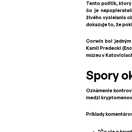
Tento politik, ktor
čo je nepopierateľ
živého vysielania o
dokazuje to, že poki
Corwin bol jedným 
Kamil Predecki (Enc
múzeu v Katoviciac
Spory o
Oznámenie kontrove
medzi kryptomenovo
Príklady komentáro
"Čo vie o kryp