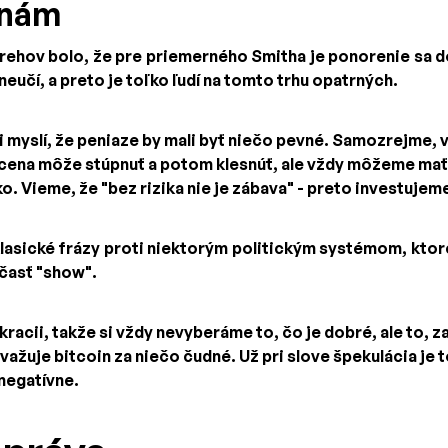
enám
rehov bolo, že pre priemerného Smitha je ponorenie sa d
eučí, a preto je toľko ľudí na tomto trhu opatrných.
i myslí, že peniaze by mali byť niečo pevné. Samozrejme, v
cena môže stúpnuť a potom klesnúť, ale vždy môžeme mať
o. Vieme, že "bez rizika nie je zábava" - preto investujem
klasické frázy proti niektorým politickým systémom, ktor
časť "show".
acii, takže si vždy nevyberáme to, čo je dobré, ale to, za
važuje bitcoin za niečo čudné. Už pri slove špekulácia je 
negatívne.