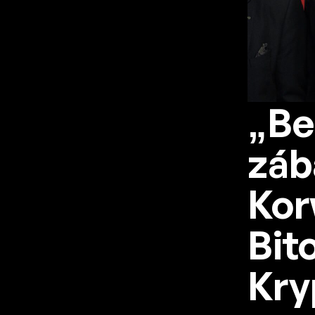
„Be
záb
Kor
Bit
Kry