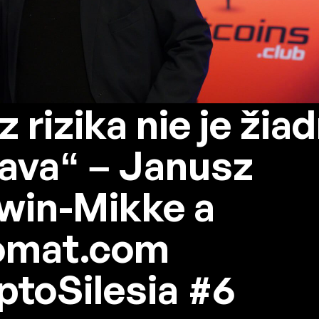
z rizika nie je žia
ava“ – Janusz
win-Mikke a
omat.com
ptoSilesia #6