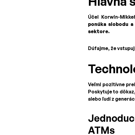
Hlavná 
Účel Korwin-Mikke
ponúka slobodu a 
sektore.
Dúfajme, že vstupu
Technol
Veľmi pozitívne pre
Poskytuje to dôkaz,
alebo ľudí z generác
Jednoduch
ATMs