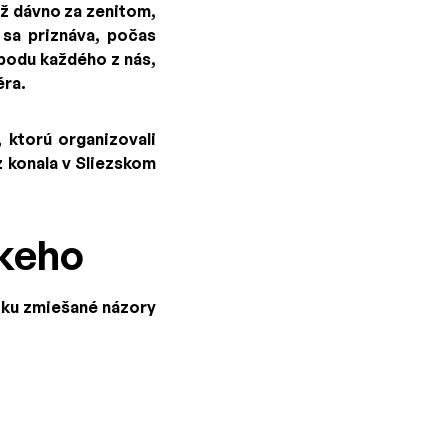
už dávno za zenitom,
 sa priznáva, počas
obodu každého z nás,
éra.
 ktorú organizovali
z konala v Sliezskom
kkeho
tku zmiešané názory