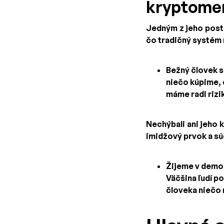
kryptom
Jedným z jeho post
čo tradičný systém n
Bežný človek s
niečo kúpime, 
máme radi rizik
Nechýbali ani jeho 
imidžový prvok a sú
Žijeme v demokr
Väčšina ľudí po
človeka niečo 