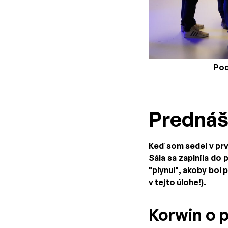
Pod
Prednáš
Keď som sedel v prv
Sála sa zaplnila do
"plynul", akoby bol
v tejto úlohe!).
Korwin o 