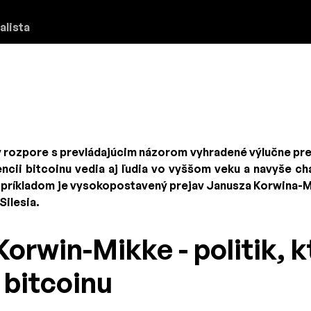
alista
v rozpore s prevládajúcim názorom vyhradené výlučne pre
ncii bitcoinu vedia aj ľudia vo vyššom veku a navyše ch
príkladom je vysokopostavený prejav Janusza Korwina-Mi
ilesia.
orwin-Mikke - politik, k
 bitcoinu