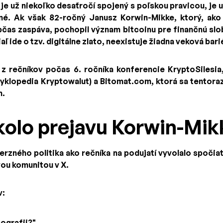
ý je už niekoľko desaťročí spojený s poľskou pravicou, je 
né. Ak však 82-ročný Janusz Korwin-Mikke, ktorý, ako
bčas zaspáva, pochopil význam bitcoinu pre finančnú sl
aľ ide o tzv. digitálne zlato, neexistuje žiadna veková bari
z rečníkov počas 6. ročníka konferencie KryptoSilesia,
yklopedia Kryptowalut) a Bitomat.com, ktorá sa tentora
h.
kolo prejavu Korwin-Mi
rzného politika ako rečníka na podujatí vyvolalo spočia
u komunitou v X.
v:
tografii?"