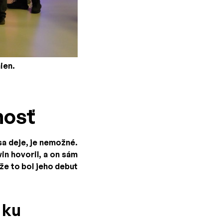
ien.
nosť
sa deje, je nemožné.
in hovoril, a on sám
že to bol jeho debut
 ku