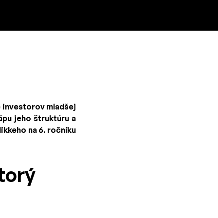
 investorov mladšej
ápu jeho štruktúru a
kkeho na 6. ročníku
torý