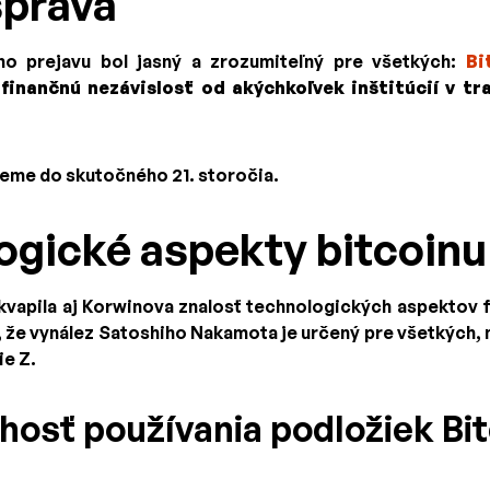
správa
ho prejavu bol jasný a zrozumiteľný pre všetkých:
Bi
finančnú nezávislosť od akýchkoľvek inštitúcií v 
jeme do skutočného 21. storočia.
ogické aspekty bitcoinu
kvapila aj Korwinova znalosť technologických aspektov 
 že vynález Satoshiho Nakamota je určený pre všetkých, n
ie Z.
osť používania podložiek Bit