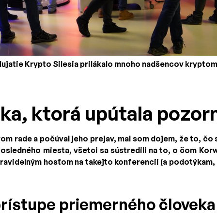
ujatie Krypto Silesia prilákalo mnoho nadšencov kryptom
ka, ktorá upútala pozor
om rade a počúval jeho prejav, mal som dojem, že to, čo 
 posledného miesta, všetci sa sústredili na to, o čom Korw
 pravidelným hosťom na takejto konferencii (a podotýkam, 
prístupe priemerného človeka