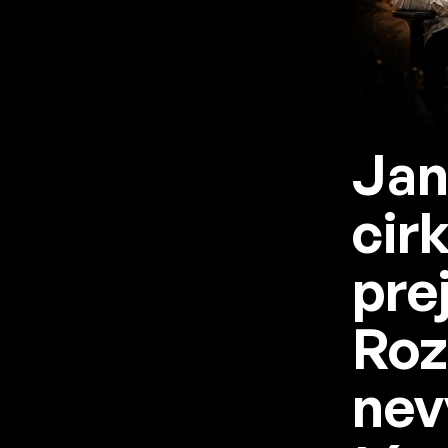
Jan
cir
prej
Roz
nev