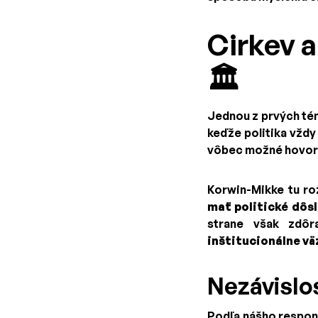
Cirkev a
🏛️
Jednou z prvých té
keďže politika vždy
vôbec možné hovoriť
Korwin-Mikke tu roz
mať politické dôs
strane však zdôr
inštitucionálne vä
Nezávislo
Podľa nášho respond