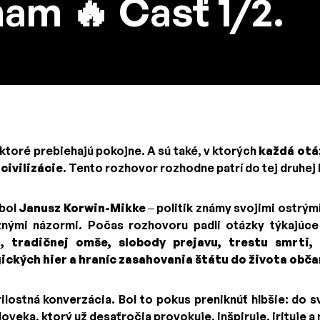
am 🔥 Časť 1/2.
 ktoré prebiehajú pokojne. A sú také, v ktorých
každá otá
civilizácie
. Tento rozhovor rozhodne patrí do tej druhej
bol
Janusz Korwin-Mikke
– politik známy svojimi ostrý
znými názormi. Počas rozhovoru padli otázky týkajúc
, tradičnej omše, slobody prejavu, trestu smrti, 
ogických hier a hraníc zasahovania štátu do života obč
ilostná konverzácia. Bol to pokus preniknúť hlbšie: do 
veka, ktorý už desaťročia provokuje, inšpiruje, irituje a n