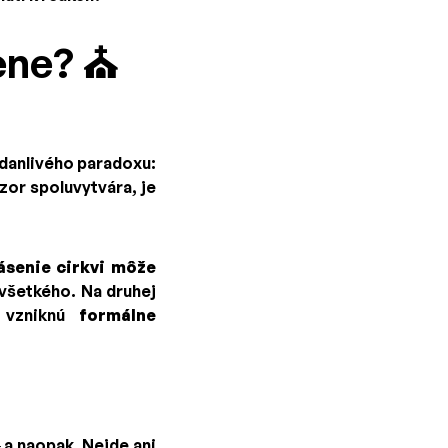
lene? ⛪
zdanlivého paradoxu:
zor spoluvytvára, je
ásenie cirkvi môže
 všetkého. Na druhej
ď vzniknú
formálne
 a naopak. Nejde ani