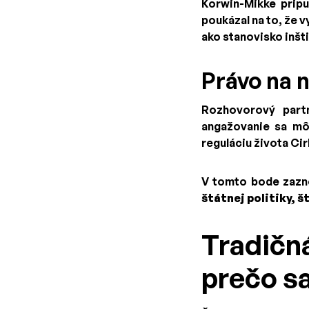
Korwin-Mikke pripu
poukázal na to, že 
ako stanovisko inšti
Právo na 
Rozhovorový partn
angažovanie sa mô
reguláciu života Cir
V tomto bode zazne
štátnej politiky, 
Tradičn
prečo sa