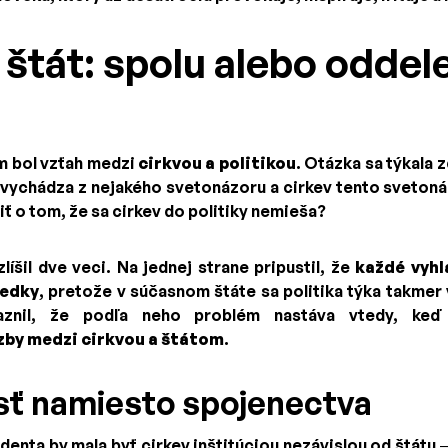
 štát: spolu alebo odde
m bol vzťah medzi
cirkvou a politikou
. Otázka sa týkala 
 vychádza z nejakého svetonázoru a cirkev tento svetoná
 o tom, že sa cirkev do politiky nemieša?
líšil dve veci. Na jednej strane pripustil, že
každé vyhl
ledky
, pretože v súčasnom štáte sa politika týka takmer
aznil, že podľa neho problém nastáva vtedy, ke
zby medzi cirkvou a štátom
.
sť namiesto spojenectva
enta by mala byť cirkev inštitúciou nezávislou od štátu –