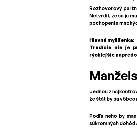
Rozhovorový partner
Netvrdil, že sa ju m
pochopenie mnohých 
Hlavná myšlienka:
Tradícia nie je 
rýchlejšie napredo
Manželst
Jednou z najkontrov
že štát by sa vôbec
Podľa neho by man
súkromných dohôd a 