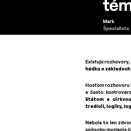
tém
Mark
Špecialista
Existujú rozhovory,
hádku o základoch 
Hosťom rozhovoru 
a často kontrover
štátom a cirkvou
tradícií, logiky, l
Nebola to len zdvor
spôsobu myslenia člo