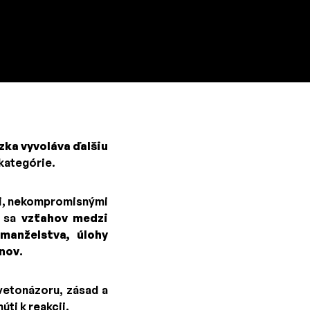
zka vyvoláva ďalšiu
 kategórie.
mi, nekompromisnými
e sa
vzťahov medzi
manželstva, úlohy
anov
.
svetonázoru, zásad a
úti k reakcii.