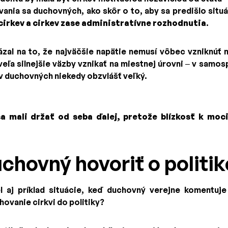
vania sa duchovných, ako skôr o to, aby sa predišlo situá
cirkev a cirkev zase administratívne rozhodnutia
.
al na to, že najväčšie napätie nemusí vôbec vzniknúť n
ľa silnejšie väzby vznikať na miestnej úrovni – v samo
yv duchovných niekedy obzvlášť veľký.
sa mali držať od seba ďalej, pretože blízkosť k moc
hovný hovoriť o politike?
 aj príklad situácie, keď duchovný verejne komentuje
ahovanie cirkvi do politiky?