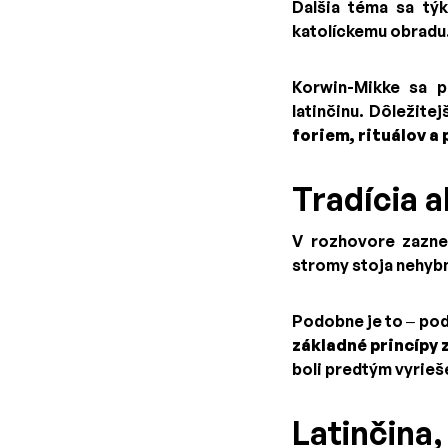
Ďalšia téma sa tý
katolíckemu obradu
Korwin-Mikke sa p
latinčinu. Dôležite
foriem, rituálov a 
Tradícia 
V rozhovore zaznel
stromy stoja nehybn
Podobne je to – po
základné princípy
boli predtým vyrieš
Latinčina,