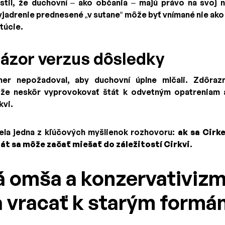
stil, že duchovní – ako občania – majú právo na svoj 
vyjadrenie prednesené „v sutane“ môže byť vnímané nie ako
túcie.
názor verzus dôsledky
er nepožadoval, aby duchovní úplne mlčali. Zdôrazn
že neskôr vyprovokovať štát k odvetným opatreniam
kvi.
la jedna z kľúčových myšlienok rozhovoru:
ak sa Cirk
štát sa môže začať miešať do záležitostí Cirkvi
.
á omša a konzervativizm
 vracať k starým formám?