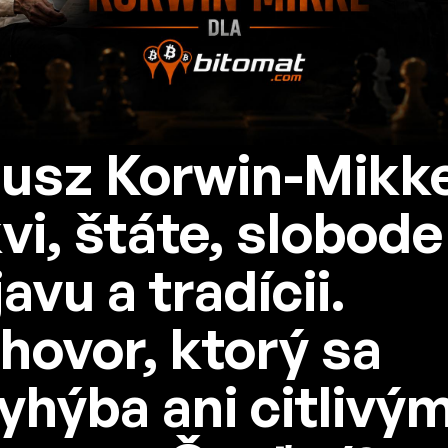
usz Korwin-Mikke
kvi, štáte, slobode
avu a tradícii.
hovor, ktorý sa
yhýba ani citlivý