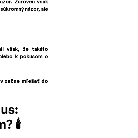
názor. Zároveň však
 súkromný názor, ale
il však, že takéto
 alebo k pokusom o
ev začne miešať do
us:
 🕯️