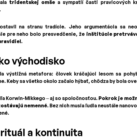
kala
tridentskej omše
a sympatií časti pravicových k
.
ostavil na stranu tradície. Jeho argumentácia sa ne
jšie pre neho bolo presvedčenie, že
inštitúcie pretrváv
pravidiel
.
ako východisko
a výstižná metafora: človek kráčajúci lesom sa pohyb
e. Keby sa všetko okolo začalo hýbať, chôdza by bola ove
dľa Korwin-Mikkego – aj so spoločnosťou.
Pokrok je možn
 zostávajú nemenné
. Bez nich musia ľudia neustále nanovo 
ené.
 rituál a kontinuita