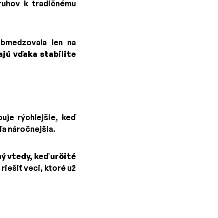
ruhov k tradičnému
obmedzovala len na
ajú vďaka stabilite
uje rýchlejšie, keď
ľa náročnejšia.
ý vtedy, keď určité
riešiť veci, ktoré už