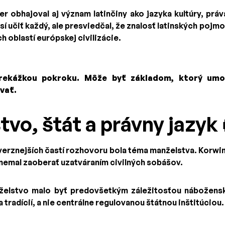
 obhajoval aj význam latinčiny ako jazyka kultúry, práva
usí učiť každý, ale presviedčal, že znalosť latinských pojm
oblastí európskej civilizácie.
prekážkou pokroku. Môže byť základom, ktorý umo
vať.
vo, štát a právny jazyk 
erznejších častí rozhovoru bola téma manželstva. Korwi
 nemal zaoberať uzatváraním civilných sobášov.
želstvo malo byť predovšetkým záležitosťou nábožensk
tradícií, a nie centrálne regulovanou štátnou inštitúciou.