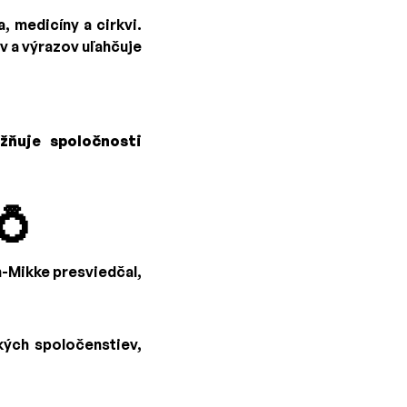
, medicíny a cirkvi.
ov a výrazov uľahčuje
žňuje spoločnosti
💍
n-Mikke presviedčal,
ých spoločenstiev,