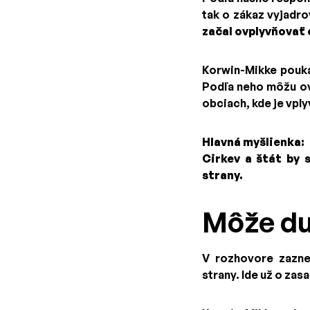
tak o zákaz vyjadro
začal ovplyvňovať 
Korwin-Mikke poukáz
Podľa neho môžu ove
obciach, kde je vpl
Hlavná myšlienka:
Cirkev a štát by 
strany.
Môže duc
V rozhovore zaznel
strany. Ide už o zas