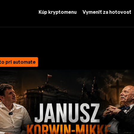
Kúp kryptomenu
Vymeniť za hotovosť
to pri automate