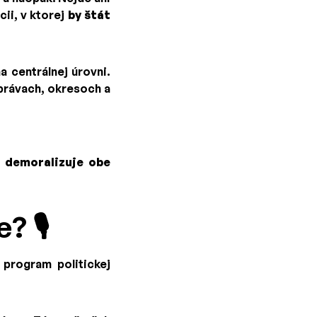
cii, v ktorej
by štát
a centrálnej úrovni.
správach, okresoch a
i demoralizuje obe
 🎙️
 program politickej