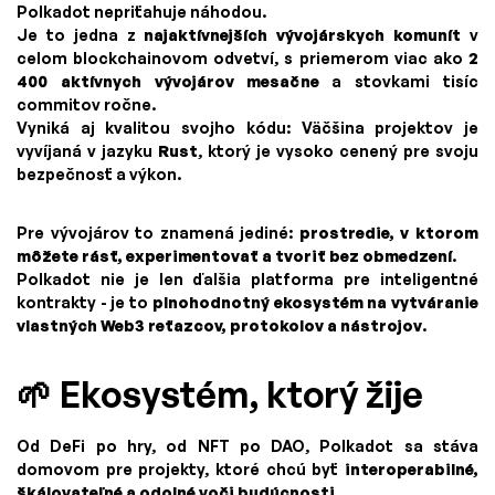
Polkadot nepriťahuje náhodou.
Je to jedna z
najaktívnejších vývojárskych komunít
v
celom blockchainovom odvetví, s priemerom viac ako
2
400 aktívnych vývojárov mesačne
a stovkami tisíc
commitov ročne.
Vyniká aj kvalitou svojho kódu: Väčšina projektov je
vyvíjaná v jazyku
Rust
, ktorý je vysoko cenený pre svoju
bezpečnosť a výkon.
Pre vývojárov to znamená jediné:
prostredie, v ktorom
môžete rásť, experimentovať a tvoriť bez obmedzení
.
Polkadot nie je len ďalšia platforma pre inteligentné
kontrakty - je to
plnohodnotný ekosystém na vytváranie
vlastných Web3 reťazcov, protokolov a nástrojov
.
🌱 Ekosystém, ktorý žije
Od DeFi po hry, od NFT po DAO, Polkadot sa stáva
domovom pre projekty, ktoré chcú byť
interoperabilné,
škálovateľné a odolné voči budúcnosti
.