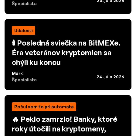
30. júla 2026
Špecialista
Udalosti
🕯️ Posledná sviečka na BitMEXe.
Éra veteránov kryptomien sa
chýli ku koncu
Mark
24. júla 2026
Špecialista
Počul som to pri automate
🔥 Peklo zamrzlo! Banky, ktoré
roky útočili na kryptomeny,