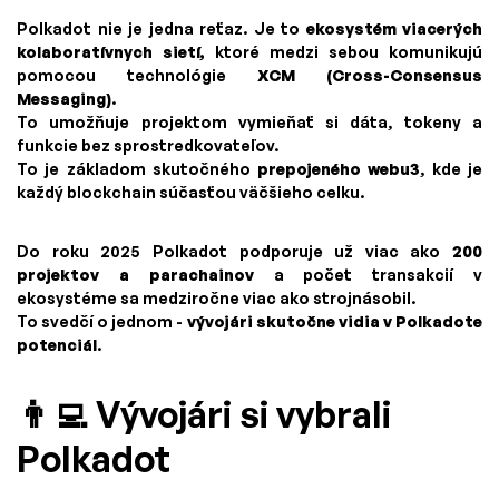
Polkadot nie je jedna reťaz. Je to
ekosystém viacerých
kolaboratívnych sietí,
ktoré medzi sebou komunikujú
pomocou technológie
XCM (Cross-Consensus
Messaging)
.
To umožňuje projektom vymieňať si dáta, tokeny a
funkcie bez sprostredkovateľov.
To je základom skutočného
prepojeného webu3
, kde je
každý blockchain súčasťou väčšieho celku.
Do roku 2025 Polkadot podporuje už viac ako
200
projektov a parachainov
a počet transakcií v
ekosystéme sa medziročne viac ako strojnásobil.
To svedčí o jednom -
vývojári skutočne vidia v Polkadote
potenciál
.
👨‍💻 Vývojári si vybrali
Polkadot