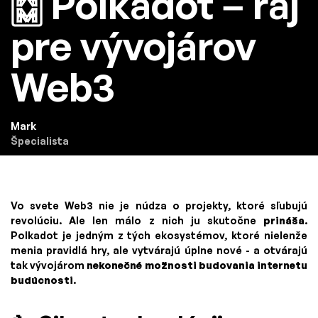
🀗 Polkadot – raj
pre vývojárov
Web3
Mark
Špecialista
Vo svete Web3 nie je núdza o projekty, ktoré sľubujú
revolúciu. Ale len málo z nich ju skutočne
prináša
.
Polkadot je jedným z tých ekosystémov, ktoré nielenže
menia pravidlá hry, ale vytvárajú úplne nové - a otvárajú
tak vývojárom
nekonečné možnosti budovania internetu
budúcnosti
.