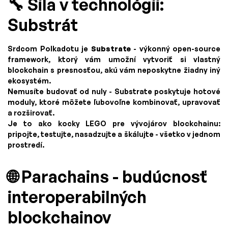
🔧 Sila v technológii:
Substrát
Srdcom Polkadotu je
Substrate
- výkonný open-source
framework, ktorý vám umožní vytvoriť si vlastný
blockchain s presnosťou, akú vám neposkytne žiadny iný
ekosystém.
Nemusíte budovať od nuly - Substrate poskytuje hotové
moduly, ktoré môžete ľubovoľne kombinovať, upravovať
a rozširovať.
Je to ako kocky LEGO pre vývojárov blockchainu:
pripojte, testujte, nasadzujte a škálujte - všetko v jednom
prostredí.
🌐 Parachains - budúcnosť
interoperabilných
blockchainov