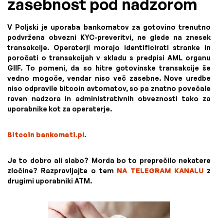
zasebnost pod nadzorom
V Poljski je uporaba bankomatov za gotovino trenutno
podvržena obvezni KYC-preveritvi, ne glede na znesek
transakcije. Operaterji morajo identificirati stranke in
poročati o transakcijah v skladu s predpisi AML organu
GIIF. To pomeni, da so hitre gotovinske transakcije še
vedno mogoče, vendar niso več zasebne. Nove uredbe
niso odpravile bitcoin avtomatov, so pa znatno povečale
raven nadzora in administrativnih obveznosti tako za
uporabnike kot za operaterje.
Bitcoin bankomati.pl
.
Je to dobro ali slabo? Morda bo to preprečilo nekatere
zločine? Razpravljajte o tem
NA TELEGRAM KANALU
z
drugimi uporabniki ATM.