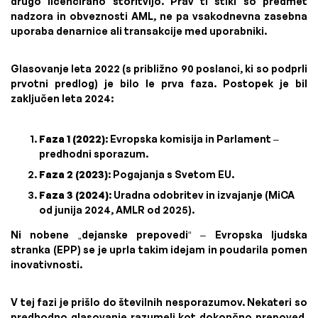
drugo licencirano storitvijo. Prav ti stiki so predmet
nadzora in obveznosti AML, ne pa vsakodnevna zasebna
uporaba denarnice ali transakcije med uporabniki.
Glasovanje leta 2022 (s približno 90 poslanci, ki so podprli
prvotni predlog) je bilo le prva faza. Postopek je bil
zaključen leta 2024:
Faza 1 (2022)
: Evropska komisija in Parlament –
predhodni sporazum.
Faza 2 (2023)
: Pogajanja s Svetom EU.
Faza 3 (2024)
: Uradna odobritev in izvajanje (MiCA
od junija 2024, AMLR od 2025).
Ni nobene „dejanske prepovedi“ – Evropska ljudska
stranka (EPP) se je uprla takim idejam in poudarila pomen
inovativnosti.
V tej fazi je prišlo do številnih nesporazumov. Nekateri so
predhodno glasovanje razumeli kot dokončno prepoved,