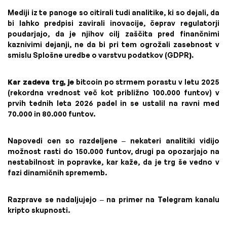
Mediji iz te panoge so citirali tudi analitike, ki so dejali, da
bi lahko predpisi zavirali inovacije, čeprav regulatorji
poudarjajo, da je njihov cilj zaščita pred finančnimi
kaznivimi dejanji, ne da bi pri tem ogrožali zasebnost v
smislu Splošne uredbe o varstvu podatkov (GDPR
).
Kar zadeva trg, je
bitcoin po strmem porastu v letu 2025
(rekordna vrednost več kot približno 100.000 funtov) v
prvih tednih leta 2026 padel in se ustalil na ravni med
70.000 in 80.000 funtov.
Napovedi cen so razdeljene – nekateri analitiki vidijo
možnost rasti do 150.000 funtov, drugi pa opozarjajo na
nestabilnost in popravke, kar kaže, da je trg še vedno v
fazi dinamičnih sprememb.
Razprave se nadaljujejo – na primer na Telegram kanalu
kripto skupnosti.