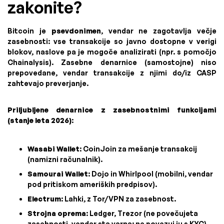
zakonite?
Bitcoin je
psevdonimen
, vendar ne zagotavlja večje
zasebnosti: vse transakcije so javno dostopne v verigi
blokov, naslove pa je mogoče analizirati (npr. s pomočjo
Chainalysis). Zasebne denarnice (samostojne) niso
prepovedane, vendar transakcije z njimi do/iz CASP
zahtevajo preverjanje.
Priljubljene denarnice z zasebnostnimi funkcijami
(stanje leta 2026)
:
Wasabi Wallet
: CoinJoin za mešanje transakcij
(namizni računalnik).
Samourai Wallet
: Dojo in Whirlpool (mobilni, vendar
pod pritiskom ameriških predpisov).
Electrum
: Lahki, z Tor/VPN za zasebnost.
Strojna oprema
: Ledger, Trezor (ne povečujeta
zasebnosti, vendar sta varna; ne povezuj ju s KYC).