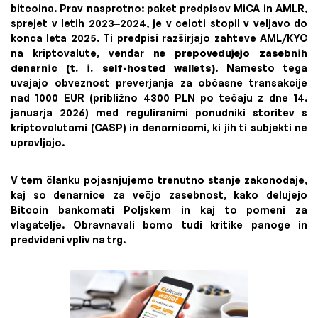
bitcoina. Prav nasprotno: paket predpisov MiCA in AMLR,
sprejet v letih 2023–2024, je v celoti stopil v veljavo do
konca leta 2025. Ti predpisi razširjajo zahteve AML/KYC
na kriptovalute, vendar
ne prepovedujejo zasebnih
denarnic (t. i. self-hosted wallets)
. Namesto tega
uvajajo obveznost preverjanja za občasne transakcije
nad 1000 EUR (približno 4300 PLN po tečaju z dne 14.
januarja 2026) med reguliranimi ponudniki storitev s
kriptovalutami (CASP) in denarnicami, ki jih ti subjekti ne
upravljajo.
V tem članku pojasnjujemo trenutno stanje zakonodaje,
kaj so denarnice za večjo zasebnost, kako delujejo
Bitcoin bankomati Poljskem in kaj to pomeni za
vlagatelje. Obravnavali bomo tudi kritike panoge in
predvideni vpliv na trg.