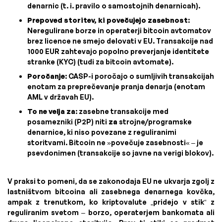
denarnic (t. i. pravilo o samostojnih denarnicah).
Prepoved storitev, ki povečujejo zasebnost
:
Neregulirane borze in operaterji bitcoin avtomatov
brez licence ne smejo delovati v EU. Transakcije nad
1000 EUR zahtevajo popolno preverjanje identitete
stranke (KYC) (tudi za bitcoin avtomate).
Poročanje
: CASP-i poročajo o sumljivih transakcijah
enotam za preprečevanje pranja denarja (enotam
AML v državah EU).
To ne velja za
: zasebne transakcije med
posamezniki (P2P) niti
za
strojne/programske
denarnice, ki niso povezane z reguliranimi
storitvami. Bitcoin ne »povečuje zasebnosti« – je
psevdonimen (transakcije so javne na verigi blokov).
V praksi to pomeni, da se zakonodaja EU ne ukvarja zgolj z
lastništvom bitcoina ali zasebnega denarnega kovčka,
ampak z trenutkom, ko kriptovalute „pridejo v stik“ z
reguliranim svetom – borzo, operaterjem bankomata ali