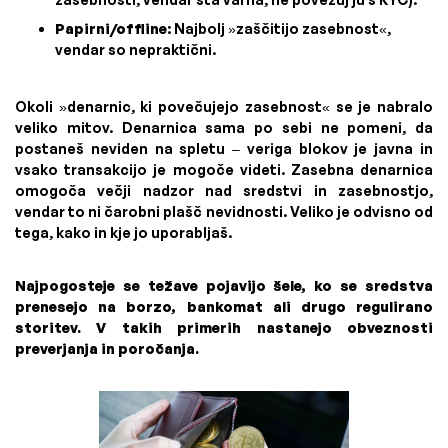
Papirni/offline
: Najbolj »zaščitijo zasebnost«,
vendar so nepraktični.
Okoli »denarnic, ki povečujejo zasebnost« se je nabralo
veliko mitov. Denarnica sama po sebi ne pomeni, da
postaneš neviden na spletu – veriga blokov je javna in
vsako transakcijo je mogoče videti. Zasebna denarnica
omogoča večji nadzor nad sredstvi in zasebnostjo,
vendar to ni čarobni plašč nevidnosti. Veliko je odvisno od
tega, kako in kje jo uporabljaš.
Najpogosteje se težave pojavijo šele, ko se sredstva
prenesejo na borzo, bankomat ali drugo regulirano
storitev. V takih primerih nastanejo obveznosti
preverjanja in poročanja.