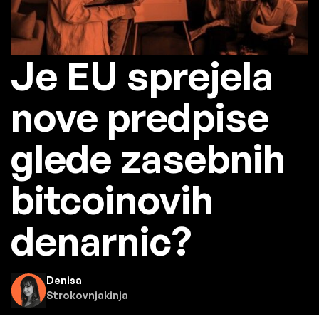
Je EU sprejela
nove predpise
glede zasebnih
bitcoinovih
denarnic?
Denisa
Strokovnjakinja