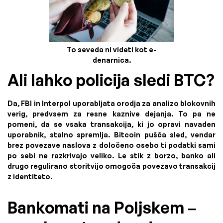
To seveda ni videti kot e-
denarnica.
Ali lahko policija sledi BTC?
Da, FBI in Interpol uporabljata orodja za analizo blokovnih
verig, predvsem za resne kaznive dejanja. To pa ne
pomeni, da se vsaka transakcija, ki jo opravi navaden
uporabnik, stalno spremlja. Bitcoin pušča sled, vendar
brez povezave naslova z določeno osebo ti podatki sami
po sebi ne razkrivajo veliko. Le stik z borzo, banko ali
drugo regulirano storitvijo omogoča povezavo transakcij
z identiteto.
Bankomati na Poljskem –