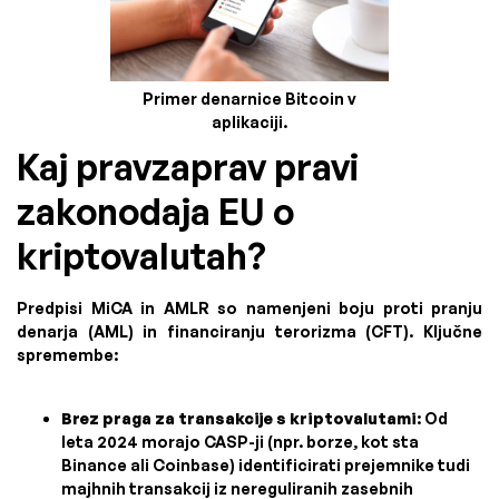
Primer denarnice Bitcoin v
aplikaciji.
Kaj pravzaprav pravi
zakonodaja EU o
kriptovalutah?
Predpisi MiCA in AMLR so namenjeni boju proti pranju
denarja (AML) in financiranju terorizma (CFT). Ključne
spremembe:
Brez praga za transakcije s kriptovalutami
: Od
leta 2024 morajo CASP-ji (npr. borze, kot sta
Binance ali Coinbase) identificirati prejemnike tudi
majhnih transakcij iz nereguliranih zasebnih