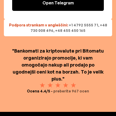
Open Telegram
Podpora strankam v angleščini:
+1 4792 5555 71, +48
730 008 496, +48 455 450 165
"Bankomati za kriptovalute pri Bitomatu
organizirajo promocije, ki vam
omogočajo nakup ali prodajo po
ugodnejši ceni kot na borzah. To je velik
plus."
Ocena 4.4/5 -
preberite 967 ocen