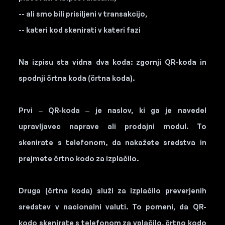
-- ali smo bili prisiljeni v transakcijo,
-- kateri kod skenirati v kateri fazi
Na izpisu sta vidna dva koda: zgornji QR-koda in
spodnji črtna koda (črtna koda).
Prvi – QR-koda – je naslov, ki ga je navedel
upravljavec naprave ali prodajni modul. To
skenirate s telefonom, da nakažete sredstva in
prejmete črtno kodo za izplačilo.
Druga (črtna koda) služi za izplačilo preverjenih
sredstev v nacionalni valuti. To pomeni, da QR-
kodo skenirate s telefonom za vplačilo, črtno kodo