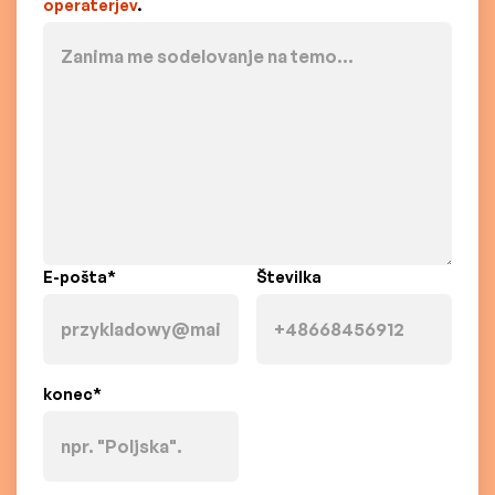
operaterjev
.
E-pošta*
Številka
konec*