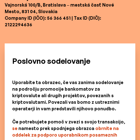
Vajnorská 100/B, Bratislava – mestská časť Nové
Mesto, 831 04, Slovakia
Company ID (IČO): 56 366 451 | Tax ID (DIČ):
2122294636
Poslovno sodelovanje
Uporabite ta obrazec, če vas zanima sodelovanje
na področju promocije bankomatov za
kriptovalute ali drugih projektov, povezanih s
kriptovalutami. Povezali vas bomo z ustreznimi
operaterji in vam predstavili njihovo ponudbo.
Če potrebujete pomoč v zvezi s svojo transakcijo,
se
namesto prek spodnjega obrazca
obrnite na
oddelek za podporo uporabnikom posameznih