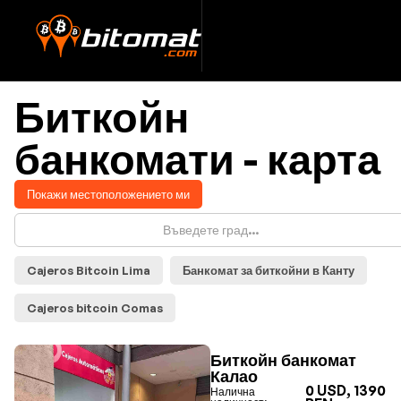
Биткойн
банкомати - карта
Покажи местоположението ми
Cajeros Bitcoin Lima
Банкомат за биткойни в Канту
Cajeros bitcoin Comas
Биткойн банкомат
Калао
0 USD, 1390
Налична