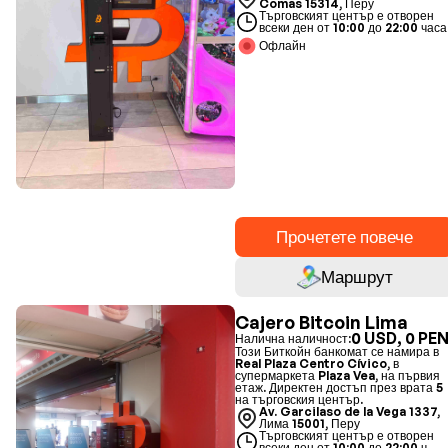
Comas 15314, Перу
Търговският център е отворен
всеки ден от 10:00 до 22:00 часа
Офлайн
Прочетете повече
Маршрут
Cajero Bitcoin Lima
0 USD, 0 PE
Налична наличност:
Този Биткойн банкомат се намира в
Real Plaza Centro Cívico, в
супермаркета Plaza Vea, на първия
етаж. Директен достъп през врата 5
на търговския център.
Av. Garcilaso de la Vega 1337,
Лима 15001, Перу
Търговският център е отворен
всеки ден от 10:00 до 22:00 ч.