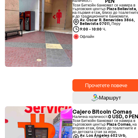
PEN
наличност:
Този Биткойн банкомат се намира в
търговския център Plaza Bellavista,
на първия етаж, близо до тоалетнит
и до традиционните банкомати.
Av. Óscar R. Benavides 3866,
Bellavista 07011, Перу
9:00 - 10:00 Ч.
Офлайн
Прочетете повече
Маршрут
Cajero Bitcoin Comas
0 USD, 0 PE
Налична наличност:
Този Биткойн банкомат се намира в
търговския център Plaza Comas, на
втория етаж, близо до тоалетните и
до детската стая за игри.
Av. Los Ángeles 602 Urb,