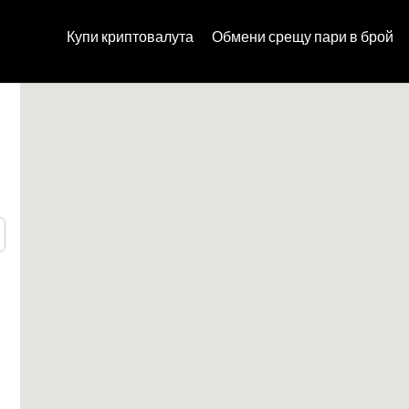
Купи криптовалута
Обмени срещу пари в брой