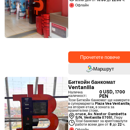
Офлайн
Прочетете повече
Маршрут
Биткойн банкомат
Ventanilla
0 USD, 1700
Налична
PEN
наличност:
Този Биткойн банкомат ще намерите
в супермаркета Plaza Vea Ventanilla
на втория етаж, в зоната за
хранителни стоки.
cruce, Av. Nestor Gambetta
S/N, Ventanilla 07051, Перу
Този банкомат за криптовалути
работи всеки ден от 8 до 22 ч.
Офлайн