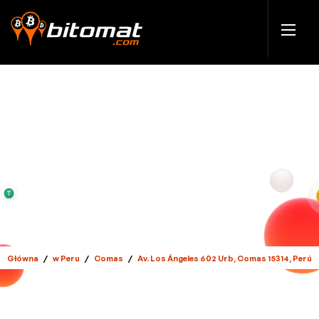
Główna
/
w Peru
/
Comas
/
Av. Los Ángeles 602 Urb, Comas 15314, Perú