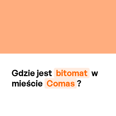
Gdzie jest
bitomat
w
mieście
Comas
?