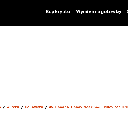
Kup krypto
Wymień na gotówkę
a
/
w Peru
/
Bellavista
/
Av. Óscar R. Benavides 3866, Bellavista 070