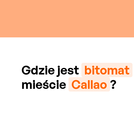
Gdzie jest
bitomat
mieście
Callao
?