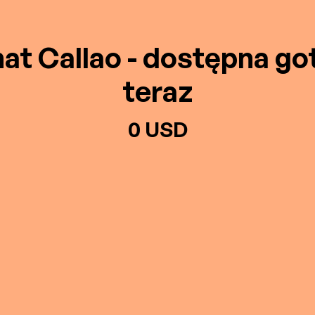
at Callao - dostępna g
teraz
0 USD