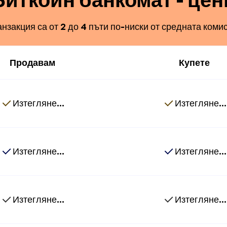
анзакция са от 2 до 4 пъти по-ниски от средната комис
Продавам
Купете
Изтегляне...
Изтегляне...
Изтегляне...
Изтегляне...
Изтегляне...
Изтегляне...