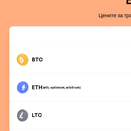
Цените за тр
BTC
ETH
(eth, optimism, arbitrum)
LTC