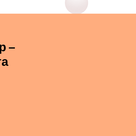
р –
га