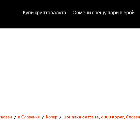
Купи криптовалута
Обмени срещу пари в брой
сновен
/
в Словения
/
Копер
/
Dolinska cesta 1a, 6000 Koper, Слове