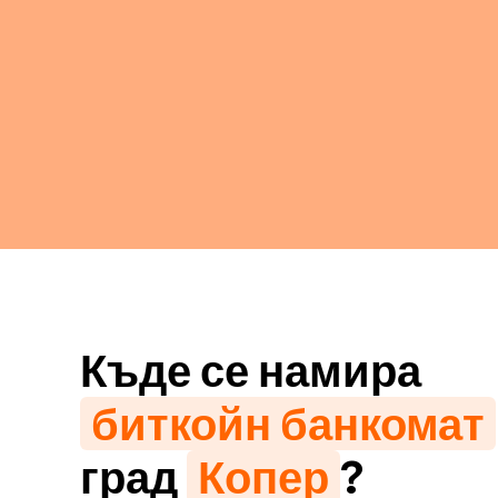
Къде се намира
биткойн банкомат
град
Копер
?