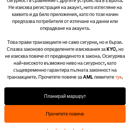
сигурност в сравнение с другите устройства в Европа.
Не изисква регистрация на акаунт, нито изтегляне на
каквито и да било приложения, като по този начин
предпазва потребителя от изтичане на данни или
открадване на акаунта.
Това прави транзакциите не само сигурни, но и бързи.
Спазва законово определените изисквания за KYC, но
не изисква повече от предвиденото в закона. Осигурява
най-високото възможно ниво на сигурност, като
същевременно гарантира пълната законност на
транзакциите. Прочетете повече за AML лимитите
тук
.
Планирай маршрут
Прочетете повече