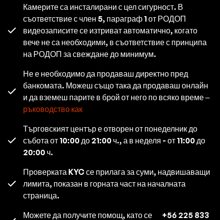
Камерите са инсталирани с цел сигурност. В
съответствие с член 5, параграф 1 от РОДОП
видеозаписите се изтриват автоматично, когато
вече не са необходими, в съответствие с принципа
на РОДОП за свеждане до минимум.
Не е необходимо да продаваш директно пред
банкомата. Можеш също така да продаваш онлайн
и да вземеш парите в брой от него по всяко време –
ръководство как
Търговският център е отворен от понеделник до
събота от 10:00 до 21:00 ч., а в неделя - от 11:00 до
20:00 ч.
Проверката KYC се прилага за суми, надвишаващи
лимита, показан в горната част на началната
страница.
Можете да получите помощ, като се
+56 225 833