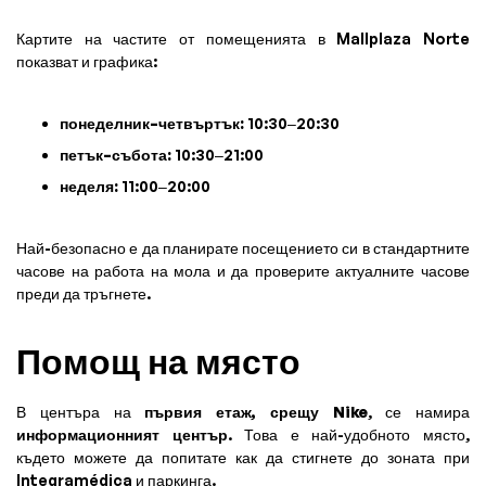
Картите на частите от помещенията в Mallplaza Norte
показват и графика:
понеделник–четвъртък:
10:30–20:30
петък–събота:
10:30–21:00
неделя:
11:00–20:00
Най-безопасно е да планирате посещението си в стандартните
часове на работа на мола и да проверите актуалните часове
преди да тръгнете.
Помощ на място
В центъра на
първия етаж, срещу Nike
, се намира
информационният център
. Това е най-удобното място,
където можете да попитате как да стигнете до зоната при
Integramédica и паркинга.