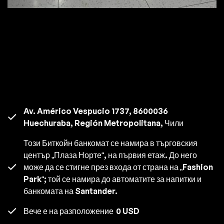
Av. Américo Vespucio 1737, 8600036
Huechuraba, Región Metropolitana, Чили
Този Биткойн банкомат се намира в търговския
център „Плаза Норте“, на първия етаж. До него
може да се стигне през входа от страна на „Fashion
Park“; той се намира до автоматите за напитки и
банкомата на Santander.
Вече е на разположение
0 USD