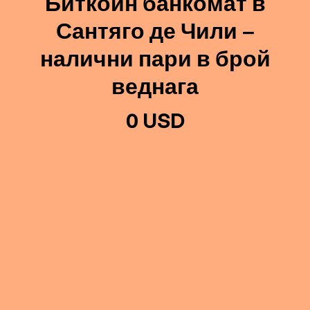
Биткойн банкомат в
Сантяго де Чили –
налични пари в брой
веднага
0 USD