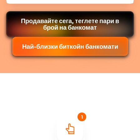
Продавайте сега, теглете пари в
брой на банкомат
Най-близки биткойн банкомати
1