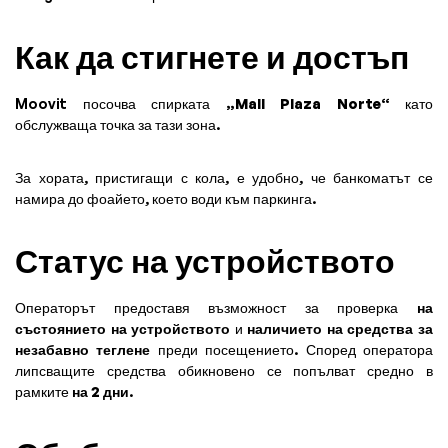
Как да стигнете и достъп
Moovit посочва спирката
„Mall Plaza Norte“
като
обслужваща точка за тази зона.
За хората, пристигащи с кола, е удобно, че банкоматът се
намира до фоайето, което води към паркинга.
Статус на устройството
Операторът предоставя възможност за проверка
на
състоянието на устройството
и
наличието на средства за
незабавно теглене
преди посещението. Според оператора
липсващите средства обикновено се попълват средно в
рамките
на 2 дни
.