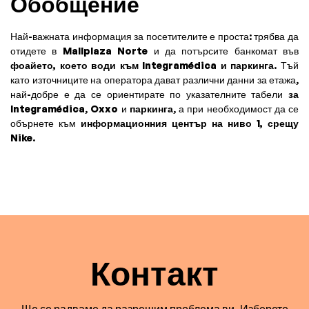
Обобщение
Най-важната информация за посетителите е проста: трябва да
отидете в
Mallplaza Norte
и да потърсите банкомат във
фоайето, което води към Integramédica и паркинга
. Тъй
като източниците на оператора дават различни данни за етажа,
най-добре е да се ориентирате по указателните табели
за
Integramédica
,
Oxxo
и
паркинга
, а при необходимост да се
обърнете към
информационния център на ниво 1, срещу
Nike
.
Контакт