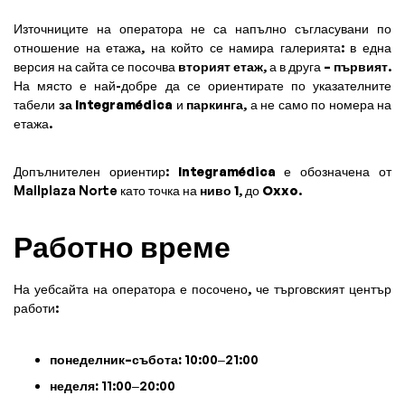
Източниците на оператора не са напълно съгласувани по
отношение на етажа, на който се намира галерията: в една
версия на сайта се посочва
вторият етаж
, а в друга
– първият
.
На място е най-добре да се ориентирате по указателните
табели
за Integramédica
и
паркинга
, а не само по номера на
етажа.
Допълнителен ориентир:
Integramédica
е обозначена от
Mallplaza Norte като точка на
ниво 1
, до
Oxxo
.
Работно време
На уебсайта на оператора е посочено, че търговският център
работи:
понеделник–събота:
10:00–21:00
неделя:
11:00–20:00