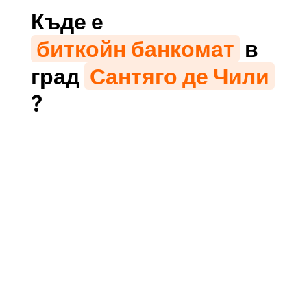
Къде е
биткойн банкомат
в
град
Сантяго де Чили
?