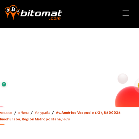
Основен
/
в Чили
/
Уечураба
/
Av. Américo Vespucio 1737, 8600036
Huechuraba, Región Metropolitana, Чили