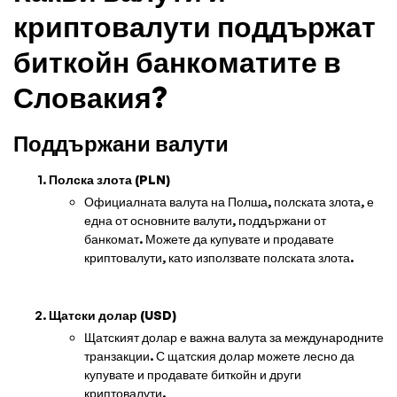
криптовалути поддържат
биткойн банкоматите в
Словакия?
Поддържани валути
Полска злота (PLN)
Официалната валута на Полша, полската злота, е
една от основните валути, поддържани от
банкомат. Можете да купувате и продавате
криптовалути, като използвате полската злота.
Щатски долар (USD)
Щатският долар е важна валута за международните
транзакции. С щатския долар можете лесно да
купувате и продавате биткойн и други
криптовалути.