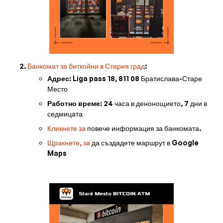
Банкомат за биткойни в Стария град
:
Адрес:
Liga pass 18, 811 08 Братислава-Старе
Место
Работно време:
24 часа в денонощието, 7 дни в
седмицата
Кликнете за
повече информация за банкомата.
Щракнете, за
да създадете маршрут в Google
Maps