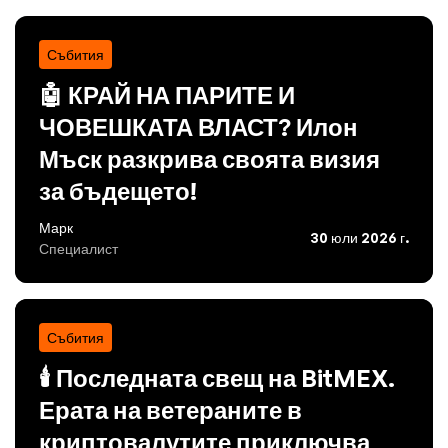
Събития
🤖 КРАЙ НА ПАРИТЕ И
ЧОВЕШКАТА ВЛАСТ? Илон
Мъск разкрива своята визия
за бъдещето!
Марк
30 юли 2026 г.
Специалист
Събития
🕯️ Последната свещ на BitMEX.
Ерата на ветераните в
криптовалутите приключва