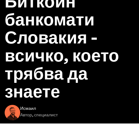
Биткойн
банкомати
Словакия -
всичко, което
трябва да
знаете
Исмаил
Автор, специалист