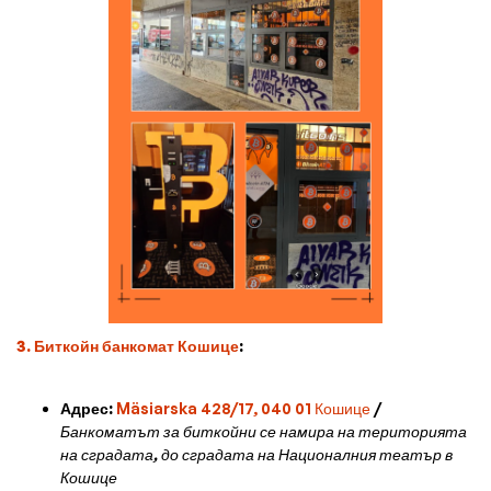
3. Биткойн банкомат Кошице
:
Адрес:
Mäsiarska 428/17, 040 01 Кошице
/
Банкоматът за биткойни се намира на територията
на сградата, до сградата на Националния театър в
Кошице