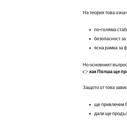
На теория това озна
по-голяма стаб
безопасност за
ясна рамка за ф
Но основният въпрос
👉
как Полша ще п
Защото от това зави
ще привлечем 
дали ще продъ