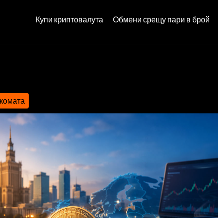
Купи криптовалута
Обмени срещу пари в брой
нкомата