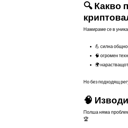
🔍 Какво 
криптова
Намираме се в уника
💪 силна общно
🧠 огромен тех
🌍 нарастващот
Но без подходящ рег
🧠 Извод
Полша няма проблем 
🏆