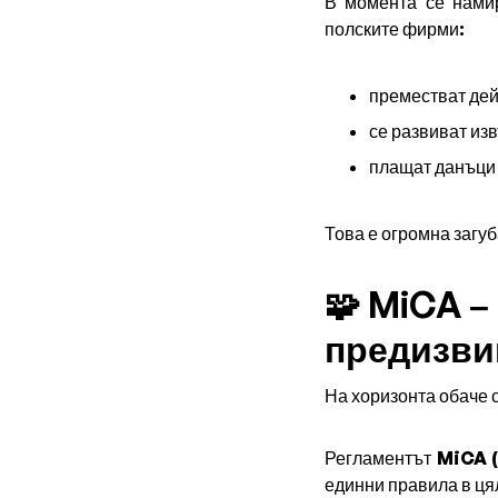
В момента се нами
полските фирми:
преместват дей
се развиват из
плащат данъци 
Това е огромна загуб
🧩 MiCA –
предизви
На хоризонта обаче 
Регламентът
MiCA (
единни правила в ця