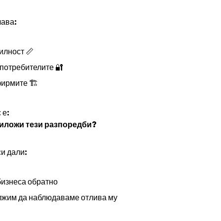
чава:
илност 📏
 потребителите 🔐
ирмите 🏗️
 е:
риложи тези разпоредби?
си дали:
бизнеса обратно
лжим да наблюдаваме отлива му