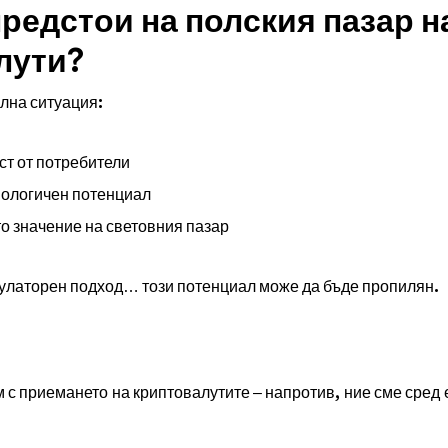
предстои на полския пазар н
лути?
лна ситуация:
ст от потребители
нологичен потенциал
о значение на световния пазар
улаторен подход… този потенциал може да бъде пропилян.
и
с приемането на криптовалутите – напротив, ние сме сред