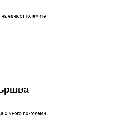
 на една от големите
вършва
ва с много по-големи