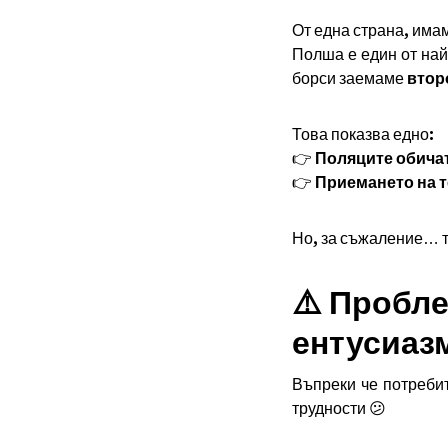
От една страна, имам
Полша е един от най
борси заемаме
втор
Това показва едно:
👉
Поляците обичат
👉
Приемането на т
Но, за съжаление… т
⚠️ Пробл
ентусиаз
Въпреки че потребит
трудности 😕