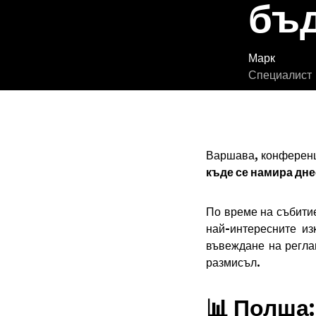
бъд
Марк
Специалист
Варшава, конференци
къде се намира дне
По време на събитие
най-интересните и
въвеждане на регла
размисъл.
📊 Полша: