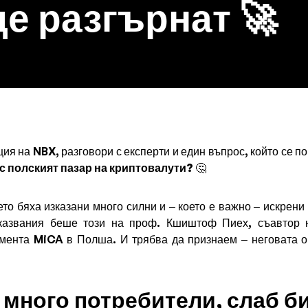
е разгърнат 🚀
я на NBX, разговори с експерти и един въпрос, който се по
с полският пазар на криптовалути?
🤔
то бяха изказани много силни и – което е важно – искрени
зказвания беше този на проф. Кшиштоф Пиех, съавтор н
мента MiCA в Полша. И трябва да признаем – неговата о
 много потребители, слаб б