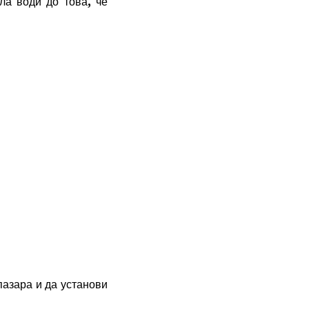
ла води до това, че
азара и да установи