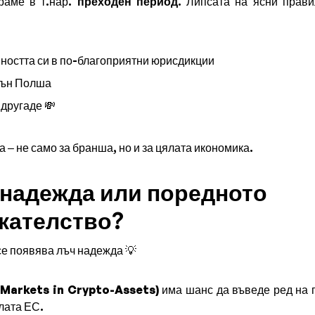
раме в т.нар.
преходен период
. Липсата на ясни прави
ността си в по-благоприятни юрисдикции
вън Полша
другаде 💸
а – не само за бранша, но и за цялата икономика.
 надежда или поредното
кателство?
се появява лъч надежда 💡
Markets in Crypto-Assets)
има шанс да въведе ред на п
лата ЕС.