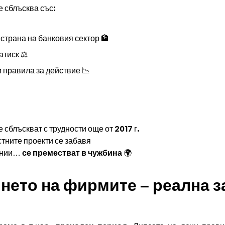
е сблъсква със:
 страна на банковия сектор 🏦
атиск ⚖️
и правила за действие 📉
сблъскват с трудности още от 2017 г.
стните проекти се забавя
пании…
се преместват в чужбина
🌍
янето на фирмите – реална з