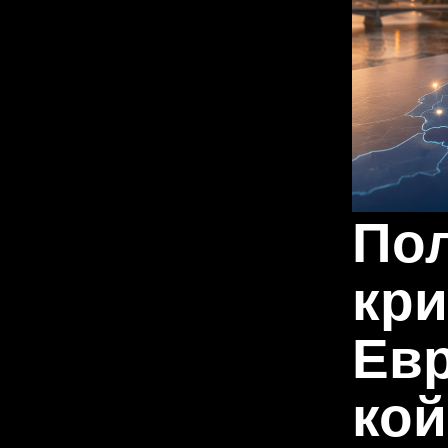
По
кри
Евр
кой