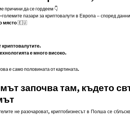
е причини да се гордеем 👇
-големите пазари за криптовалути в Европа – според данни
о място
🇪🇺
 криптовалутите.
ехнологията е много високо.
ова е само половината от картината.
емът започва там, където с
мът
елите не разочароват, криптобизнесът в Полша се сблъск