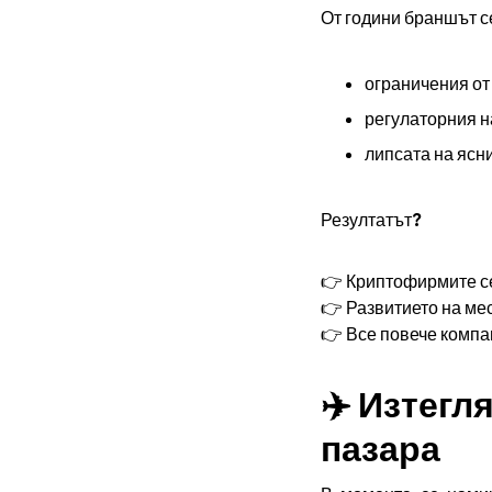
От години браншът с
ограничения от
регулаторния н
липсата на ясн
Резултатът?
👉 Криптофирмите се 
👉 Развитието на ме
👉 Все повече ком
✈️ Изтегл
пазара