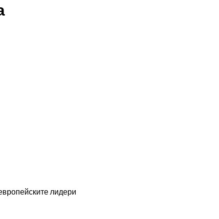
а
 европейските лидери