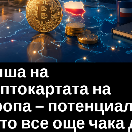
лша на
птокартата на
опа – потенциал
то все още чака 