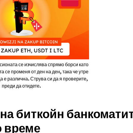
ионата се изчислява спрямо борси като
 се променя от ден на ден, така че утре
а е различна. Струва си да я проверите,
преди да отидете.
на биткойн банкоматит
о време