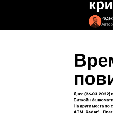
кри
Радек
Автор
Врем
пов
Днес (26.03.2022) 
Биткойн банкомати
На други места по 
ATM Radar). Прег