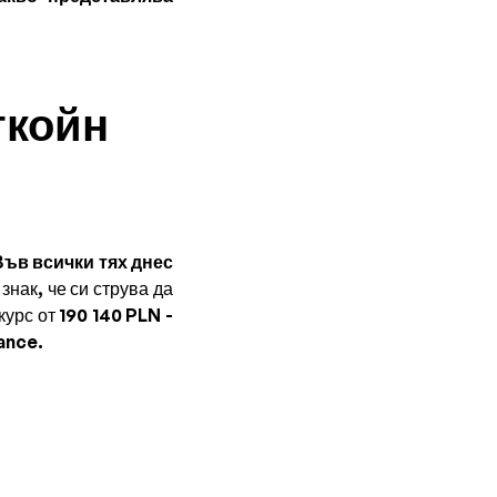
ткойн
 Във всички тях днес
 знак, че си струва да
урс от 190 140 PLN -
ance.