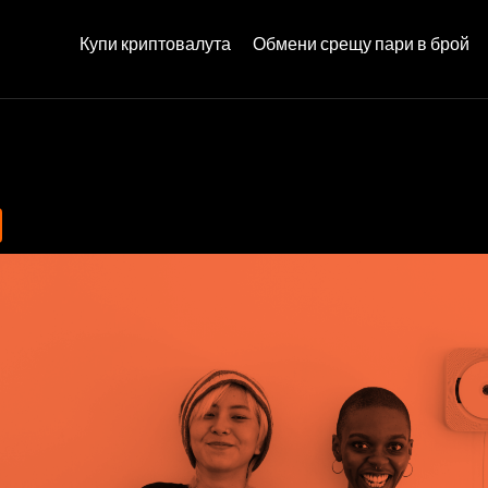
Купи криптовалута
Обмени срещу пари в брой