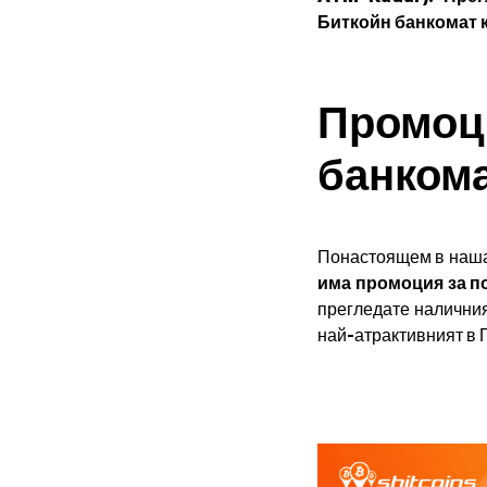
Биткойн банкомат к
Промоц
банком
Понастоящем в нашат
има промоция за п
прегледате наличния
най-атрактивният в 