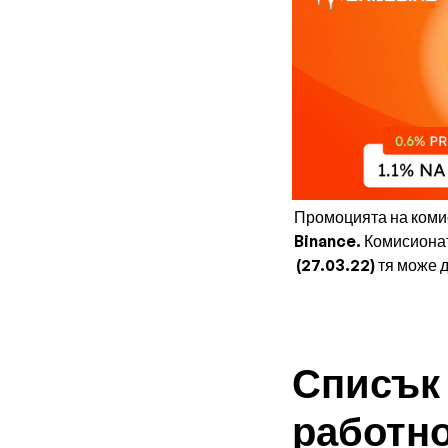
Промоцията на комис
Binance. Комисионата
(27.03.22) тя може д
Списък 
работн