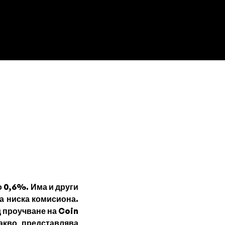
о 0,6%. Има и други
а ниска комисиона.
д проучване на Coin
акво представлява