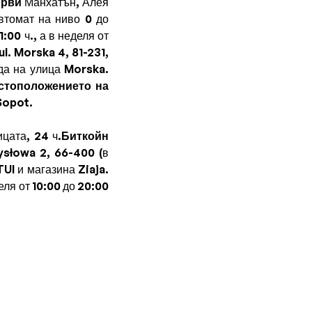
рви
Манхатън, Алея
втомат на ниво 0 до
:00 ч., а в неделя от
l. Morska 4, 81-231,
да на улица Morska.
стоположението на
Sopot.
цата, 24 ч.
Биткойн
słowa 2, 66-400 (в
UI и магазина Ziaja.
еля от 10:00 до 20:00