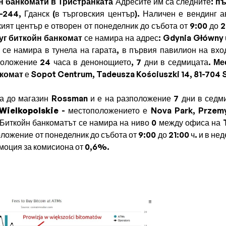
н банкомати в Тристранката
Адресите им са следните:
пъ
-244, Гданск (в търговския център). Наличен е вендинг а
ят център е отворен от понеделник до събота от 9:00 до 21
уг биткойн банкомат
се намира на адрес: Gdynia Główny u
 се намира в тунела на гарата, в първия павилион на вхо
оложение 24 часа в денонощието, 7 дни в седмицата.
Ме
нкомат
е Sopot Centrum, Tadeusza Kościuszki 14, 81-704 
а до магазин Rossman и е на разположение 7 дни в седми
Wielkopolskie
- местоположението е Nova Park, Przemy
 Биткойн банкоматът се намира на ниво 0 между офиса на T
ложение от понеделник до събота от 9:00 до 21:00 ч. и в нед
омоция за комисиона от 0,6%.