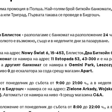
 има промоция в Полша. Най-голям брой биткойн банкомати, 
а или Триград. Първата такава се проведе в Бидгошч.
в Бялисток
- разполагаме с банкомат на разположение 24 ч
колкото е възможно, също и в неделните дни за пазаруване.
а на адрес Nowy Świat 6, 15-453, Бялисток.
Два Биткойн 
комат
се намира на адрес 11 listopada 53, 43-300 и е на 
, а
другият банкомат
се намира в Gemini Park, Leszczy
иво 0 до ескалатора за сода срещу магазин Apart.
от понеделник до събота от 9:00 до 21:00 ч., а в неделя
т в Бидгошч
- намира се на адрес: Zielone Arkady, Wojska
р). Автоматът се намира на ниво -1 срещу магазина C&A.
оложение от понеделник до събота от 8:00 до 22:00 ч., а в