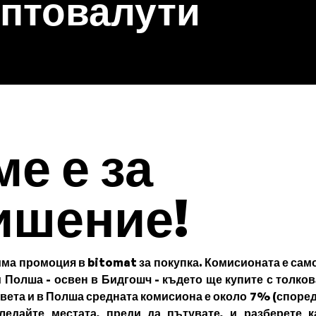
птовалути
е е за
ишение!
има промоция в bitomat за покупка. Комисионата е сам
 Полша - освен в Бидгошч - където ще купите с толков
света и в Полша средната комисиона е около 7% (споре
ледайте местата, преди да пътувате, и разберете к