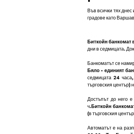
Във всички тях днес
градове като Варшав
Биткойн банкомат 
дни в седмицата. До
Банкоматът се намир
Бяло - единият
бан
седмицата 24 часа
търговския център) н
Достъпът до него е 
ч.
Биткойн банкома
(в търговския центъ
Автоматът е на разп