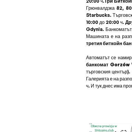
20:00 ч.
Три Биткой
Грюнвалдзка 82, 80
Starbucks. Търговски
10:00 до 20:00 ч.
Др
Gdynia. Банкоматът
Машината е на разп
третия биткойн ба
Автоматът се намир
банкомат Gorzów 
търговския център).
Галерията е на разпо
ч. И тук днес има пр