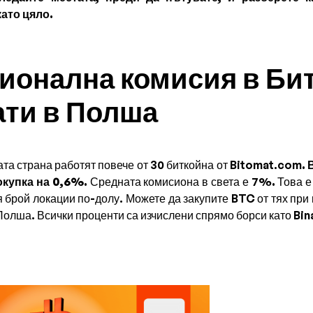
ато цяло.
ионална комисия в Би
ати в Полша
а страна работят повече от 30 биткойна от Bitomat.com
.
окупка на 0,6%.
Средната комисиона в света е 7%
.
Това е
 брой локации по-долу. Можете да закупите BTC от тях при к
Полша. Всички проценти са изчислени спрямо борси като Bin