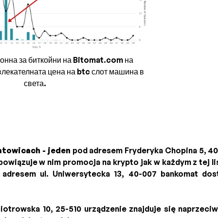
онна за биткойни на Bitomat.com на
лекателната цена на btc слот машина в
света.
atowicach
- jeden
pod adresem Fryderyka Chopina 5, 4
bowiązuje w nim promocja na krypto jak w każdym z tej li
 adresem ul. Uniwersytecka 13, 40-007 bankomat dos
iotrowska 10, 25-510 urządzenie znajduje się naprzeciw