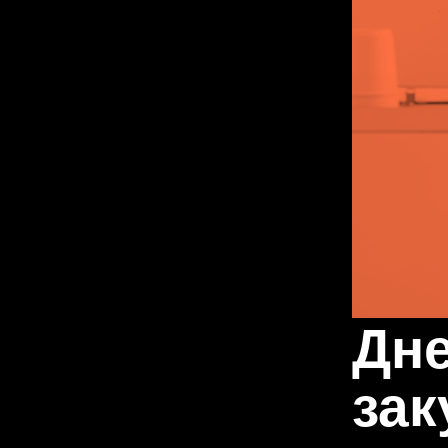
Дне
зак