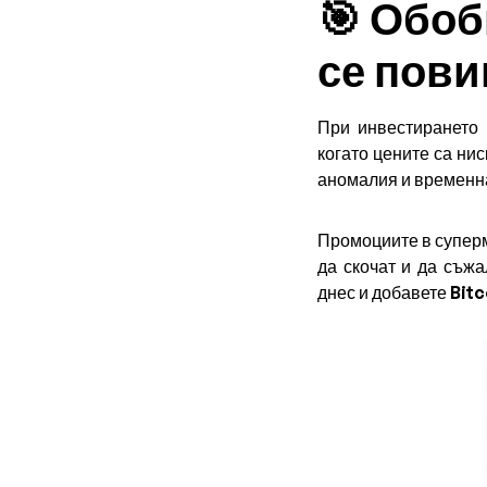
🎯 Обоб
се пови
При инвестирането
когато цените са ни
аномалия и временна
Промоциите в суперм
да скочат и да съжа
днес и добавете Bit