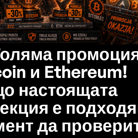
Голяма промоция
coin и Ethereum!
о настоящата
екция е подход
ент да провери