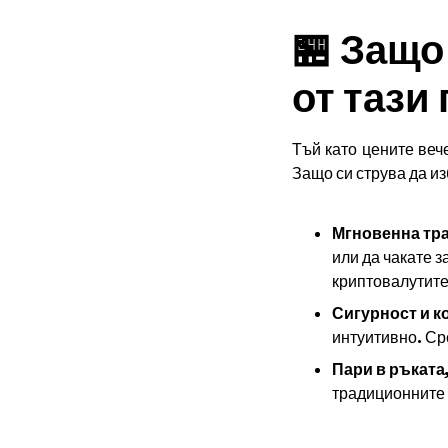
🏪 Защо
от тази
Тъй като цените вече
Защо си струва да и
Мгновенна тра
или да чакате 
криптовалутите
Сигурност и ко
интуитивно. Ср
Пари в ръката
традиционните