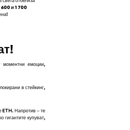
в света отбеляза
1 600 и 1 700
ена!
ат!
т моментни емоции,
локирани в стейкинг,
е ETH. Напротив – те
о гигантите купуват,