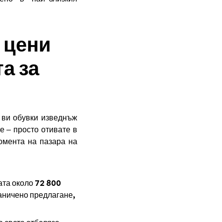
а цени
а за
 ви обувки изведнъж
е – просто отивате в
омента на пазара на
ата около 72 800
раничено предлагане,