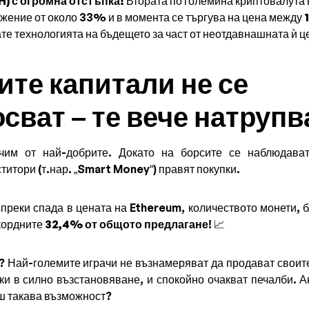
) с огромна отстъпка!
Втората по големина криптовалута 
жение от около 33% и в момента се търгува на цена между
ате технологията на бъдещето за част от неотдавнашната ѝ ц
мите капитали не се
сват – те вече натрупв
чим от най-добрите. Докато на борсите се наблюдава
титори (т.нар. „Smart Money“) правят покупки.
реки спада в цената на Ethereum, количеството монети, б
кордните
32,4% от общото предлагане
! 📈
? Най-големите играчи не възнамеряват да продават своит
ки в силно възстановяване, и спокойно очакват печалби. Ак
ш такава възможност?