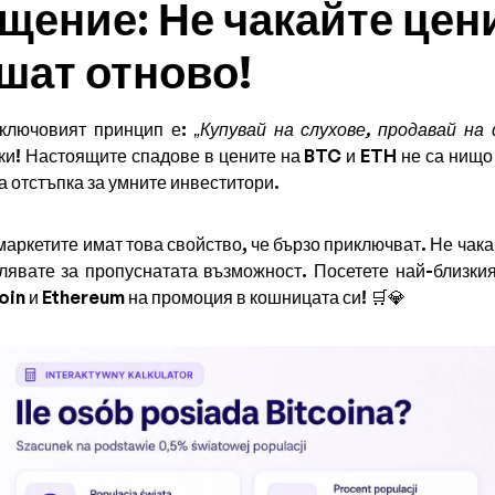
щение: Не чакайте цен
шат отново!
 ключовият принцип е:
„Купувай на слухове, продавай на
ски! Настоящите спадове в цените на BTC и ETH не са нищо
 отстъпка за умните инвеститори.
аркетите имат това свойство, че бързо приключват. Не чака
лявате за пропуснатата възможност. Посетете най-близки
coin и Ethereum на промоция в кошницата си! 🛒💎