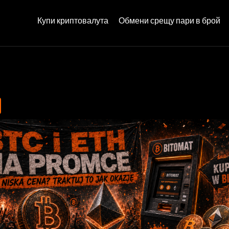
Купи криптовалута
Обмени срещу пари в брой