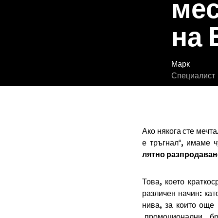
мес
на 
Марк
Специалист
Ако някога сте мечта
е тръгнал“, имаме 
лятно разпродаван
Това, което краткос
различен начин: кат
нива, за които още
„промоционални б