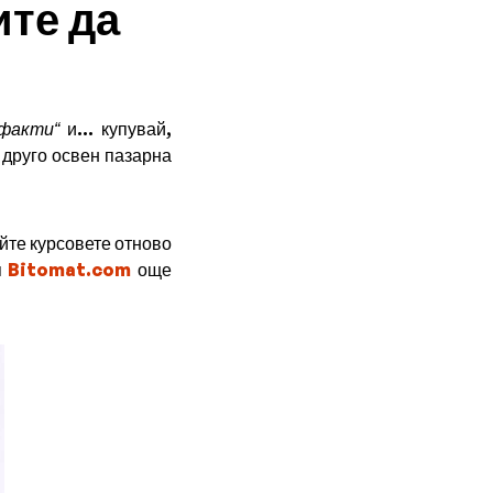
ите да
 факти“
и... купувай,
 друго освен пазарна
йте курсовете отново
я
Bitomat.com
още