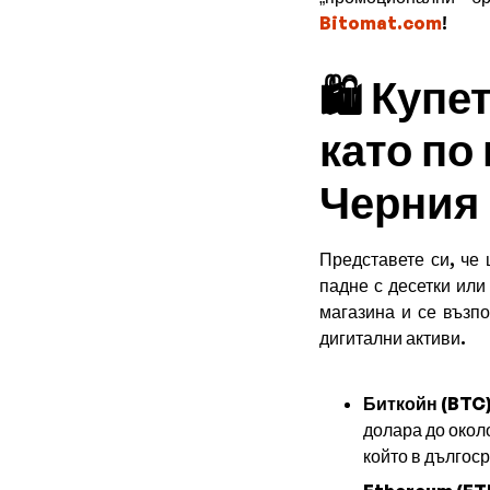
Bitomat.com
!
🛍️ Купе
като по
Черния 
Представете си, че
падне с десетки или
магазина и се възп
дигитални активи.
Биткойн (BTC)
долара до окол
който в дългос