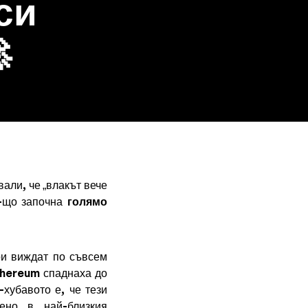
си

вали, че „влакът вече
у-що започна
голямо
ори виждат по съвсем
Ethereum спаднаха до
хубавото е, че тези
ено в най-близкия