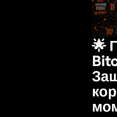
🌟 
Bit
Защ
кор
мом