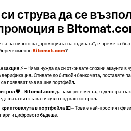
 си струва да се възпо
 промоция в Bitomat.c
 са на нивото на „промоцията на годината“, е време за бър
зберете именно
Bitomat.com
?
нзакция ⚡
– Няма нужда да си откривате сложни акаунти в 
за верификация. Отивате до биткойн банкомата, поставяте па
 се появяват във вашия портфейл.
нтрол 🛡️
– Bitomat.com да намерите места, където транза
едствата ви остават изцяло под ваш контрол.
, криптовалута в портфейла 💵
– Това е най-простият физ
 пари и цифровото бъдеще.