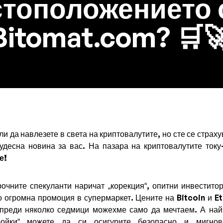
тоположението 
Bitomat.com? 🛒
ли да навлезете в света на криптовалутите, но сте се страху
чудесна новина за вас. На пазара на криптовалутите ток
е!
рочните спекуланти наричат „корекция“, опитни инвестит
о огромна промоция в супермаркет. Цените на Bitcoin и 
 преди няколко седмици можехме само да мечтаем. А най-
ройки“ можете да си осигурите безопасно и мигнов