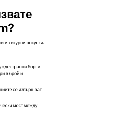
лзвате
om?
зи и сигурни покупки.
чуждестранни борси
ри в брой и
кциите се извършват
ически мост между