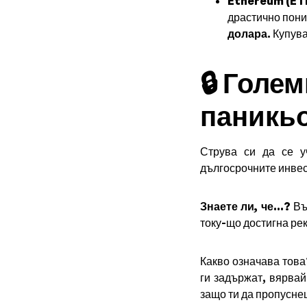
Ethereum (ETH
драстично пони
долара
. Купув
🔒 Голе
паникьо
Струва си да се у
дългосрочните инвес
Знаете ли, че...?
Въп
току-що достигна ре
Какво означава това
ги задържат, вярвай
защо ти да пропусне