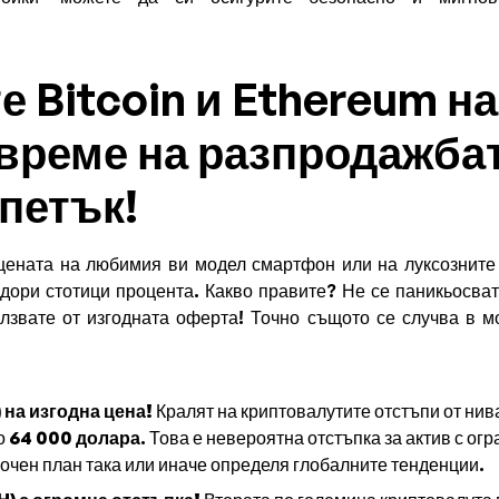
те Bitcoin и Ethereum н
 време на разпродажбат
петък!
 цената на любимия ви модел смартфон или на луксозните
 дори стотици процента. Какво правите? Не се паникьосват
олзвате от изгодната оферта! Точно същото се случва в м
 на изгодна цена!
Кралят на криптовалутите отстъпи от нив
о
64 000 долара
. Това е невероятна отстъпка за актив с ог
рочен план така или иначе определя глобалните тенденции.