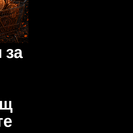
 за
ящ
те