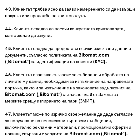
43. Клиентът трябва ясно да заяви намерението си да извърши
покупка или продажба на криптовалута.
44. Клиентът следва да посочи конкретната криптовалута,
която желае да закупи.
45. Клиентът следва да предостави всички изисквани данни и
документи, съгласно политиката на Bitomat.com
(„Bitomat“) за идентификация на клиенти (KYC).
46. Клиентът изразява съгласие за събиране и обработка на
личните му данни, необходими за изпълнение на направената
поръчка, както и за изпълнение на законовите задължения на
Bitomat.com („Bitomat“) съгласно чл. 3 от Закона за
мерките срещу изпирането на пари (ЗМИП).
47. Клиентът може по изрично свое желание да даде съгласие
за получаване на непоискани търговски съобщения,
включително рекламни материали, промоционални оферти и
новини, свързани с услугите на Bitomat.com („Bitomat“).