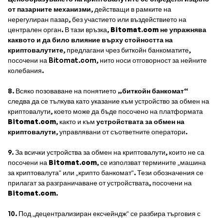
от пазарните механизми
, действащи в рамките на
нерегулиран пазар, без участието или въздействието на
централен орган. В тази връзка,
Bitomat.com не упражнява
каквото и да било влияние върху стойността на
криптовалутите
, предлагани чрез биткойн банкоматите,
посочени на Bitomat.com, нито носи отговорност за нейните
колебания.
8. Всяко позоваване на понятието
„биткойн банкомат“
следва да се тълкува като указание към устройство за обмен на
криптовалути, което може да бъде посочено на платформата
Bitomat.com
, както и към
устройствата за обмен на
криптовалути
, управлявани от съответните оператори.
9. За всички устройства за обмен на криптовалути, които не са
посочени на
Bitomat.com
, се използват термините „машина
за криптовалута“ или „крипто банкомат“. Тези обозначения се
прилагат за разграничаване от устройствата, посочени на
Bitomat.com
.
10. Под „децентрализиран ексчейндж“ се разбира търговия с