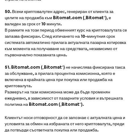
50. Всеки криптовалутен адрес, генериран от клиента за
целите на продажба към Bitomat.com („Bitomat“), е
валиден за срок от 10 минути.
В рамките на този период обменният курс на криптовалутата се
запазва фиксиран. След изтичането на 10-минутния срок
системата автоматично прилага актуалната пазарна котировка
към момента на получаване на средствата, независимо от
първоначално показаната цена.
51. Bitomat.com („Bitomat“) не начислява фиксирана такса
за обслужване, а прилага процентна комисионна, която е
включена в крайната цена при покупка или продажба на
криптовалута.
Размерът на тази комисионна може да бъде променян
ежедневно, в зависимост от пазарните условия и вътрешната
политика на Bitomat.com („Bitomat“).
Клиентът носи отговорност да се запознае с актуалната цена и
условията за обмен на избраната от него криптовалута, преди
да потвърди съответната покупка или продажба.