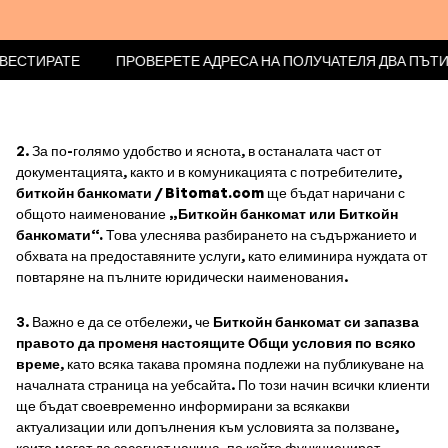
ДИ ДА ИНВЕСТИРАТЕ
ПРОВЕРЕТЕ АДРЕСА НА ПОЛУЧАТЕЛЯ 
2. За по-голямо удобство и яснота, в останалата част от
документацията, както и в комуникацията с потребителите,
биткойн банкомати / Bitomat.com
ще бъдат наричани с
общото наименование
„Биткойн банкомат или Биткойн
банкомати“.
Това улеснява разбирането на съдържанието и
обхвата на предоставяните услуги, като елиминира нуждата от
повтаряне на пълните юридически наименования.
3. Важно е да се отбележи, че
Биткойн банкомат си запазва
правото да променя настоящите Общи условия по всяко
време
, като всяка такава промяна подлежи на публикуване на
началната страница на уебсайта. По този начин всички клиенти
ще бъдат своевременно информирани за всякакви
актуализации или допълнения към условията за ползване,
които могат да засегнат начина, по който функционират