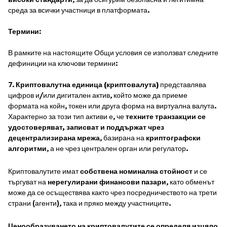
среда за всички участници в платформата.
Термини:
В рамките на настоящите Общи условия се използват следните
дефиниции на ключови термини:
7.
Криптовалутна единица (криптовалута)
представлява
цифров и/или дигитален актив, който може да приеме
формата на койн, токен или друга форма на виртуална валута.
Характерно за този тип активи е, че
техните транзакции се
удостоверяват, записват и поддържат чрез
децентрализирана мрежа
, базирана на
криптографски
алгоритми
, а не чрез централен орган или регулатор.
Криптовалутите имат
собствена номинална стойност
и се
търгуват на
нерегулирани финансови пазари
, като обменът
може да се осъществява както чрез посредничеството на трети
страни (агенти), така и пряко между участниците.
Ценообразуването на криптовалутите се определя изцяло