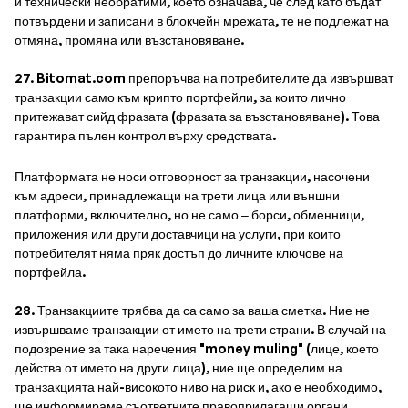
и технически необратими, което означава, че след като бъдат
потвърдени и записани в блокчейн мрежата, те не подлежат на
отмяна, промяна или възстановяване.
27. Bitomat.com препоръчва на потребителите да извършват
транзакции само към крипто портфейли, за които лично
притежават сийд фразата (фразата за възстановяване). Това
гарантира пълен контрол върху средствата.
Платформата не носи отговорност за транзакции, насочени
към адреси, принадлежащи на трети лица или външни
платформи, включително, но не само – борси, обменници,
приложения или други доставчици на услуги, при които
потребителят няма пряк достъп до личните ключове на
портфейла.
28. Транзакциите трябва да са само за ваша сметка. Ние не
извършваме транзакции от името на трети страни. В случай на
подозрение за така наречения "money muling" (лице, което
действа от името на други лица), ние ще определим на
транзакцията най-високото ниво на риск и, ако е необходимо,
ще информираме съответните правоприлагащи органи.