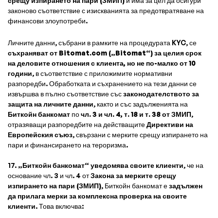
срещу изпирането на пари (ЗМИП)
и има за цел да осигури
законово съответствие с изискванията за предотвратяване на
финансови злоупотреби.
Личните данни, събрани в рамките на процедурата KYC, се
съхраняват от Bitomat.com („Bitomat“) за целия срок
на деловите отношения с клиента, но не по-малко от 10
години
, в съответствие с приложимите нормативни
разпоредби. Обработката и съхранението на тези данни се
извършва в пълно съответствие със
законодателството за
защита на личните данни
, както и със задълженията на
Биткойн банкомат
по
чл. 3 и чл. 4, т. 18 и т. 38 от ЗМИП
,
отразяващи разпоредбите на действащите
Директиви на
Европейския съюз
, свързани с мерките срещу изпирането на
пари и финансирането на тероризма.
17.
„Биткойн банкомат“ уведомява своите клиенти
, че на
основание чл. 3 и чл. 4 от
Закона за мерките срещу
изпирането на пари (ЗМИП)
, Биткойн банкомат е
задължен
да прилага мерки за комплексна проверка на своите
клиенти
. Това включва: