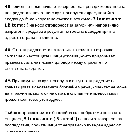
48. Клиентът носи лична отговорност да провери коректността
на предоставения от него криптовалутен адрес, на който
следва да бъде изпратена съответната сума. Bitomat.com
(„Bitomat“) не носи отговорност за загуби или неправилно
изпратени средства в резултат на грешно въведен крипто
адрес от страна на клиента.
48. С потвърждаването на поръчката клиентът изразява
съгласие с настоящите Общи условия, които придобиват
правната сила на писмен договор между страните по
съответната сделка.
49. При покупка на криптовалута и след потвърждение на
транзакцията в съответната блокчейн мрежа, клиентът не може
да упражни правото си на отказ, в случай че е предоставил
грешен криптовалутен адрес.
Тъй като транзакциите в блокчейна са необратими по своята
същност, Bitomat.com („Bitomat“) не носи отговорност за
последствия, произтичащи от неправилно въведен адрес от
страна на клиента.