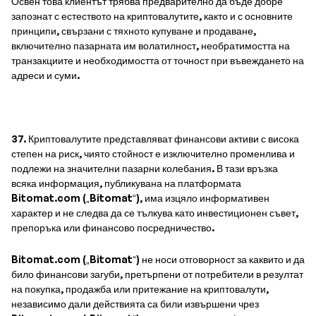
Освен това клиентът трябва предварително да бъде добре
запознат с естеството на криптовалутите, както и с основните
принципи, свързани с тяхното купуване и продаване,
включително пазарната им волатилност, необратимостта на
транзакциите и необходимостта от точност при въвеждането на
адреси и суми.
37. Криптовалутите представляват финансови активи с висока
степен на риск, чиято стойност е изключително променлива и
подлежи на значителни пазарни колебания. В тази връзка
всяка информация, публикувана на платформата
Bitomat.com („Bitomat“), има изцяло информативен
характер и не следва да се тълкува като инвестиционен съвет,
препоръка или финансово посредничество.
Bitomat.com („Bitomat“) не носи отговорност за каквито и да
било финансови загуби, претърпени от потребители в резултат
на покупка, продажба или притежание на криптовалути,
независимо дали действията са били извършени чрез