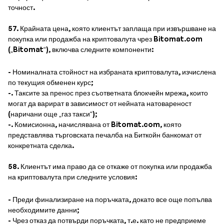
точност.
57. Крайната цена, която клиентът заплаща при извършване на
покупка или продажба на криптовалута чрез Bitomat.com
(„Bitomat“), включва следните компоненти:
- Номиналната стойност на избраната криптовалута, изчислена
по текущия обменен курс;
-. Таксите за пренос през съответната блокчейн мрежа, които
могат да варират в зависимост от нейната натовареност
(наричани още „газ такси“);
-. Комисионна, начислявана от Bitomat.com, която
представлява търговската печалба на Биткойн банкомат от
конкретната сделка.
58. Клиентът има право да се откаже от покупка или продажба
на криптовалута при следните условия:
- Преди финализиране на поръчката, докато все още попълва
необходимите данни;
- Чрез отказ да потвърди поръчката, т.е. като не предприеме