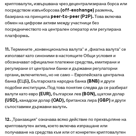
криптовалути, извършвана чрез децентрализирана борса или
посредством извънборсова (off-exchange) размяна,
базирана на принципа peer-to-peer (P2P). Това включва
обмен на цифрови активи между участници без
посредничеството на централен оператор или регулирана
платформа.
11. Термините „конвенционална валута“ и „фиатна валута“ се
използват като синоними в настоящите Общи условия и
обозначават официални платежни средства, емитирани и
регулирани от централни банки и държавни регулаторни
органи, включително, но не само – Европейската централна
банка (ЕЦБ), Българската народна банка (BNB) и други
подобни институции. Под това понятие следва да се разбират
валути като евро (EUR), български лев (BGN), щатски долар
(USD), канадски долар (CAD), британска лира (GBP) и други
съпоставими държавни валути.
12. „Транзакция“ означава всяко действие по прехвърляне на
криптовалутен актив, което включва изпращане или
получаване на средства към или от конкретен криптовалутен