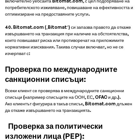
включително уебсайта Bitomat.com, с цел подобряване на
потребителското изживяване, повишаване на ефективността и
оптимизиране на предоставяните услуги.
40. Bitomat.com („Bitomat“) си запазва правото да откаже
извършването на транзакция при наличие на обстоятелства,
които повишават риска или противоречат на приложимите
нормативни изисквания. Такива случаи включват, но не се
изчерпват с:
Проверка по международните
санкционни списъци:
Всеки клиент се проверява в международните санкционни
списъци (например списъците на ООН, ЕС, OFAC и др.).
Ако клиентът фигурира в такъв списък, Bitomat.com длъжен
да откаже извършването на транзакцията.
Проверка за политически
изложени лица (PEP):