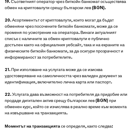
19. Съответният оператор чрез биткойн банкомат осъществява
обмен на криптовалути срещу български лев (BGN).
20. Асортиментът от криптовалути, които могат да бъдат
обменяни чрез посочените биткойн банкомати, може да се
променя по усмотрение на оператора. Винаги актуалният
списък с наличните за обмен криптовалути е публично
достъпен както на официалния уебсайт, така и на екраните на
физическите биткойн банкомати, за да осигури прозрачност и
информираност за потребителите.
21. При използване на услугата може да се изисква
удостоверяване на самоличността чрез валиден документ за
идентификация, включително лична карта или паспорт.
22. Услугата дава възможност на потребителя да придобие или
продаде дигитален актив срещу български лев (BGN) при
обменен курс, който се изчислява в реално време към момента
на извършване на транзакцията.
Моментът на транзакцията
се определя, както следва: