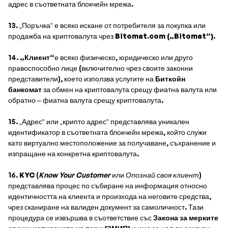
адрес в съответната блокчейн мрежа.
13. „Поръчка“ е всяко искане от потребителя за покупка или
продажба на криптовалута чрез
Bitomat.com („Bitomat“)
.
14.
„Клиент“
е всяко физическо, юридическо или друго
правоспособно лице (включително чрез своите законни
представители), което използва услугите на
Биткойн
банкомат
за обмен на криптовалута срещу фиатна валута или
обратно – фиатна валута срещу криптовалута.
15. „Адрес“ или „крипто адрес“ представлява уникален
идентификатор в съответната блокчейн мрежа, който служи
като виртуално местоположение за получаване, съхранение и
изпращане на конкретна криптовалута.
16.
KYC
(
Know Your Customer
или
Опознай своя клиент
)
представлява процес по събиране на информация относно
идентичността на клиента и произхода на неговите средства,
чрез сканиране на валиден документ за самоличност. Тази
процедура се извършва в съответствие със
Закона за мерките