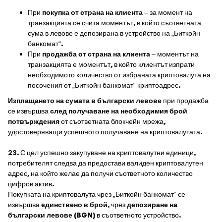
При
покупка от страна на клиента
– за момент на
транзакцията се счита моментът, в който съответната
сума в левове е депозирана в устройство на „Биткойн
банкомат“.
При
продажба от страна на клиента
– моментът на
транзакцията е моментът, в който клиентът изпрати
необходимото количество от избраната криптовалута на
посочения от „Биткойн банкомат“ криптоадрес.
Изплащането на сумата в български левове
при продажба
се извършва
след получаване на необходимия брой
потвърждения
от съответната блокчейн мрежа,
удостоверяващи успешното получаване на криптовалутата.
23. С цел успешно закупуване на криптовалутни единици,
потребителят следва да предостави валиден криптовалутен
адрес, на който желае да получи съответното количество
цифров актив.
Покупката на криптовалута чрез „Биткойн банкомат“ се
извършва
единствено в брой
, чрез
депозиране на
български левове (BGN)
в съответното устройство.