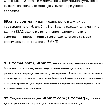
Също така, 10 лева е и минималната номинална сума, която
биткойн банкоматите могат да изплатят при успешна
продажба.
Bitomat.com лични данни единствено в случаите,
предвидени в чл. 5, ал. 2, т. 4 от Закона за защита на личните
данни (ЗЗЛД), както и в изпълнение на нормативните
изисквания, произтичащи от законодателството за мерки
срещу изпирането на пари (ЗМИП).
31. Bitomat.com („Bitomat“) не налага ограничения относно
броя на поръчките, които едно лице може да извърши в
рамките на определен период от време. Всеки потребител има
право да използва услугите на Биткойн банкомат неограничено
по брой транзакции, при спазване на приложимите правила и
нормативни изисквания.
32. Уведомяваме ви, че Bitomat.com („Bitomat“) е длъжен
да съхранява информация за всеки свой клиент, в