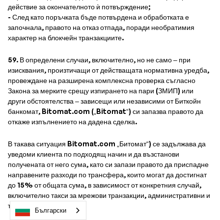
действие за окончателното ѝ потвърждение;
- След като поръчката бъде потвърдена и обработката е
започнала, правото на отказ отпада, поради необратимия
характер на блокчейн транзакциите.
59. В определени случаи, включително, но не само – при
изисквания, произтичащи от действащата нормативна уредба,
провеждане на разширена комплексна проверка съгласно
Закона за мерките срещу изпирането на пари (ЗМИП) или
други обстоятелства – зависещи или независими от Биткойн
банкомат, Bitomat.com („Bitomat“) си запазва правото да
откаже изпълнението на дадена сделка.
В такава ситуация Bitomat.com „Битомат“) се задължава да
уведоми клиента по подходящ начин и да възстанови
получената от него сума, като си запази правото да приспадне
направените разходи по трансфера, които могат да достигнат
до 15% от общата сума, в зависимост от конкретния случай,
включително такси за мрежови транзакции, административни и
технически разходи.
Български