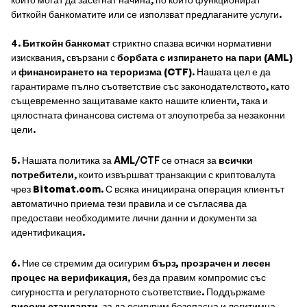
биткойн банкоматите или се използват предлаганите услуги.
4.
Биткойн банкомат
стриктно спазва всички нормативни
изисквания, свързани с
борбата с изпирането на пари (AML)
и
финансирането на тероризма (CTF)
. Нашата цел е да
гарантираме пълно съответствие със законодателството, като
същевременно защитаваме както нашите клиенти, така и
цялостната финансова система от злоупотреба за незаконни
цели.
5. Нашата политика за AML/CTF се отнася за
всички
потребители
, които извършват транзакции с криптовалута
чрез
Bitomat.com
. С всяка инициирана операция клиентът
автоматично приема тези правила и се съгласява да
предостави необходимите лични данни и документи за
идентификация.
6. Ние се стремим да осигурим
бърз, прозрачен и лесен
процес на верификация
, без да правим компромис със
сигурността и регулаторното съответствие. Поддържаме
високи стандарти
, за да осигурим безопасна и легитимна