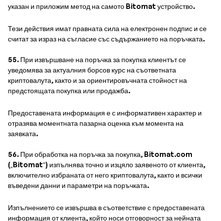
указан и приложим метод на самото Bitomat устройство.
Тези действия имат правната сила на електронен подпис и се
считат за израз на съгласие със съдържанието на поръчката.
55. При извършване на поръчка за покупка клиентът се
уведомява за актуалния борсов курс на съответната
криптовалута, както и за ориентировъчната стойност на
предстоящата покупка или продажба.
Предоставената информация е с информативен характер и
отразява моментната пазарна оценка към момента на
заявката.
56. При обработка на поръчка за покупка, Bitomat.com
(„Bitomat“) изпълнява точно и изцяло заявеното от клиента,
включително избраната от него криптовалута, както и всички
въведени данни и параметри на поръчката.
Изпълнението се извършва в съответствие с предоставената
информация от клиента, който носи отговорност за нейната