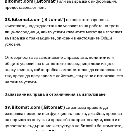
Bitomat.com („Bitomat“) или във връзка с информация,
предоставена от нея.
38. Bitomat.com („Bitomat“) не носи отговорност за
качеството, надеждността или условията на работа на трети
лица-посредници, чиито услуги клиентите могат да използват
във връзка с транзакциите, описани в настоящите Общи
условия.
Отговорността за запознаване с правилата, политиките и
общите условия на съответните посредници лежи изцяло
върху клиента, който трябва самостоятелно да се запознае с
тях, преди да предприеме действия, свързани с използването
на такива услуги.
Запазване на права и ограничения за използване
39. Bitomat.com („Bitomat“) си запазва правото да
извършва промени във функционалността, дизайна, процеса
на поръчка за покупка и продажба на криптовалути, както и в
цялостното съдържание и структура на Биткойн банкоматите,