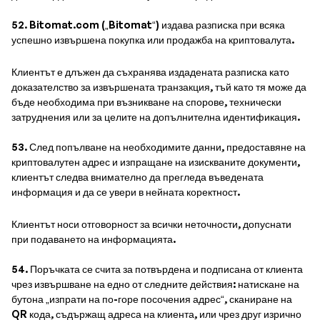
52. Bitomat.com („Bitomat“) издава разписка при всяка
успешно извършена покупка или продажба на криптовалута.
Клиентът е длъжен да съхранява издадената разписка като
доказателство за извършената транзакция, тъй като тя може да
бъде необходима при възникване на спорове, технически
затруднения или за целите на допълнителна идентификация.
53. След попълване на необходимите данни, предоставяне на
криптовалутен адрес и изпращане на изискваните документи,
клиентът следва внимателно да прегледа въведената
информация и да се увери в нейната коректност.
Клиентът носи отговорност за всички неточности, допуснати
при подаването на информацията.
54. Поръчката се счита за потвърдена и подписана от клиента
чрез извършване на едно от следните действия: натискане на
бутона „изпрати на по-горе посочения адрес“, сканиране на
QR кода, съдържащ адреса на клиента, или чрез друг изрично