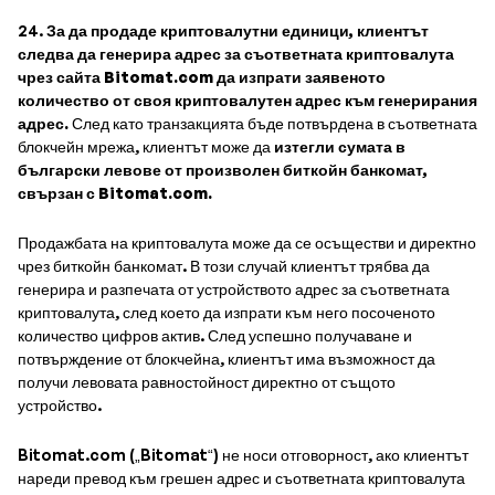
24.
За да продаде криптовалутни единици, клиентът
следва да генерира адрес за съответната криптовалута
чрез сайта Bitomat.com да изпрати заявеното
количество от своя криптовалутен адрес към генерирания
адрес.
След като транзакцията бъде потвърдена в съответната
блокчейн мрежа, клиентът може да
изтегли сумата в
български левове от произволен биткойн банкомат,
свързан с Bitomat.com.
Продажбата на криптовалута може да се осъществи и директно
чрез биткойн банкомат. В този случай клиентът трябва да
генерира и разпечата от устройството адрес за съответната
криптовалута, след което да изпрати към него посоченото
количество цифров актив. След успешно получаване и
потвърждение от блокчейна, клиентът има възможност да
получи левовата равностойност директно от същото
устройство.
Bitomat.com („Bitomat“) не носи отговорност, ако клиентът
нареди превод към грешен адрес и съответната криптовалута