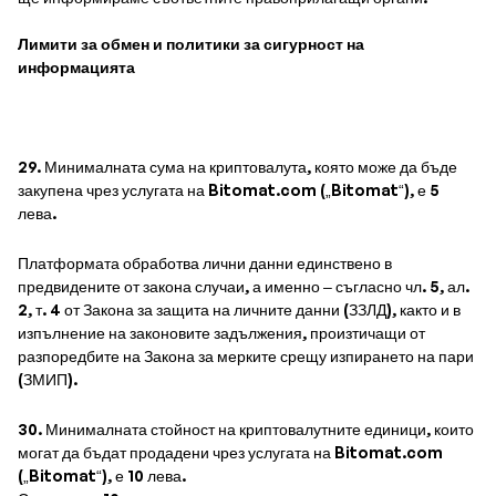
Лимити за обмен и политики за сигурност на
информацията
29. Минималната сума на криптовалута, която може да бъде
закупена чрез услугата на Bitomat.com („Bitomat“), е 5
лева.
Платформата обработва лични данни единствено в
предвидените от закона случаи, а именно – съгласно чл. 5, ал.
2, т. 4 от Закона за защита на личните данни (ЗЗЛД), както и в
изпълнение на законовите задължения, произтичащи от
разпоредбите на Закона за мерките срещу изпирането на пари
(ЗМИП).
30. Минималната стойност на криптовалутните единици, които
могат да бъдат продадени чрез услугата на Bitomat.com
(„Bitomat“), е 10 лева.