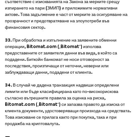
съответствие с изискванията на Закона за мерките срещу
изпирането на пари (ЗМИП) и приложимите нормативни
актове. Това задължение е част от мерките за осигуряване на
прозрачност и предотвратяване на злоупотреби във
финансовия сектор.
33. При обработка и изпълнение на заявените обменни
операции, Bitomat.com („Bitomat“) използва
предоставените от заявителя данни във вида, в който са
подадени. Биткойн банкомат не носи отговорност за
последствия, произтичащи от неточни, неверни или
заблуждаващи данни, подадени от клиента.
34. В случай че дадена транзакция надвиши определени
лимити или бъде класифицирана като по-високорискова
съгласно вътрешните правила за оценка на риска,
Bitomat.com („Bitomat“) си запазва правото да изиска от
клиента документи, удостоверяващи произхода на средствата.
Това изискване се прилага както при покупка, така и при
продажба на криптовалута.