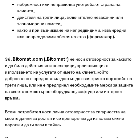
небрежност или неправилна употреба от страна на
клиента,
действия на трети лица, включително незаконни или
злонамерени намеси,
както и при възникване на непредвидими, извънредни
или непреодолими обстоятелства (форсмажор).
36. Bitomat.com („Bitomat“) не носи отговорност за каквито
и да било действия или последици, произтичащи от
използването на услугата от името на клиент, който
доброволно е предоставил достъп до своя крипто портфейл на
трети лица, или не е предприел необходимите мерки за защита
на своето компютърно оборудване, софтуер или интернет
връзка.
Всеки потребител носи лична отговорност за сигурността на
своите данни за достъп и се препоръчва да използва силни
пароли и да ги пази в тайна.