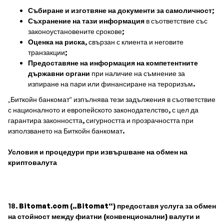
Събиране и изготвяне на документи за самоличност
;
Съхранение на тази информация
в съответствие със
законоустановените срокове;
Оценка на риска
, свързан с клиента и неговите
транзакции;
Предоставяне на информация на компетентните
държавни органи
при наличие на съмнение за
изпиране на пари или финансиране на тероризъм.
„Биткойн банкомат“ изпълнява тези задължения в съответствие
с националното и европейското законодателство, с цел да
гарантира законността, сигурността и прозрачността при
използването на Биткойн банкомат.
Условия и процедури при извършване на обмен на
криптовалута
18.
Bitomat.com („Bitomat“) предоставя услуга за обмен
на стойност между фиатни (конвенционални) валути и