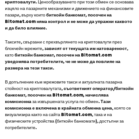
криптовалути.
Ценообразуването при този обмен се основава
изцяло на пазарните механизми и движението на финансовите
пазари, върху които
биткойн банкомат, посочен на
Bitomat.com няма контрол и не може да упражни каквото
и да било влияние.
Таксите, свързани с прехвърлянето на криптовалути през
блокчейн мрежите,
зависят от текущата им натовареност
,
като
биткойн банкомат, посочен на Bitomat.com
уведомява потребителите, че не може да повлияе на
размера на тези такси
.
В допълнение към мрежовите такси и актуалната пазарна
стойност на криптовалутата,
съответният оператор/биткойн
банкомат, посочен на Bitomat.com, начислява
комисионна
за извършената услуга по обмен.
Тази
комисионна е включена в крайната обменна цена
, която се
визуализира както на сайта
Bitomat.com
, така и на
физическите устройства (биткойн банкомати), достъпни за
потребителите.