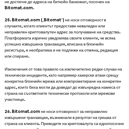
не достигне до адреса на биткойн банкомат, посочен на
Bitomat.com.
25. Bitomat.com („Bitomat“) не носи отговорност в
случаите, когато клиентът предостави невалиден или
неправилен криптовалутен адрес за получаване на средства.
Платформата изрично уведомява своите клиенти, че всяка
успешно извършена транзакция, вписана в блокчейн
регистъра, е необратима и не подлежи на отмяна, редакция
или спиране.
Изключения от това правило са изключително редки случаи на
технически инциденти, като например хакерски атаки срещу
конкретна блокчейн мрежа или компрометиране на конкретен
адрес, които биха могли да доведат до извънредна намеса от
страна на съответните технически протоколи или мрежови
участници.
26. Bitomat.com не носи отговорност за неправилно
извършени транзакции, възникнали в резултат на грешка от
страна на клиента. Преводите на криптовалута са еднопосочни