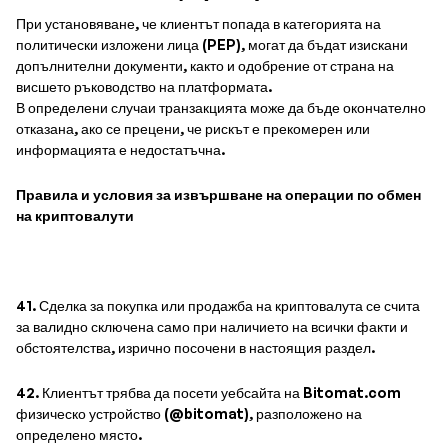
При установяване, че клиентът попада в категорията на
политически изложени лица (PEP), могат да бъдат изискани
допълнителни документи, както и одобрение от страна на
висшето ръководство на платформата.
В определени случаи транзакцията може да бъде окончателно
отказана, ако се прецени, че рискът е прекомерен или
информацията е недостатъчна.
Правила и условия за извършване на операции по обмен
на криптовалути
41. Сделка за покупка или продажба на криптовалута се счита
за валидно сключена само при наличието на всички факти и
обстоятелства, изрично посочени в настоящия раздел.
42. Клиентът трябва да посети уебсайта на Bitomat.com
физическо устройство (@bitomat), разположено на
определено място.