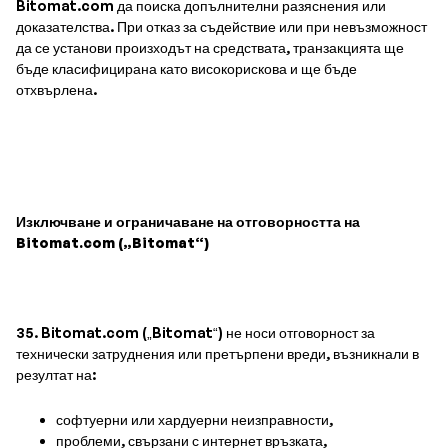
Bitomat.com да поиска допълнителни разяснения или
доказателства. При отказ за съдействие или при невъзможност
да се установи произходът на средствата, транзакцията ще
бъде класифицирана като високорискова и ще бъде
отхвърлена.
Изключване и ограничаване на отговорността на
Bitomat.com („Bitomat“)
35. Bitomat.com („Bitomat“) не носи отговорност за
технически затруднения или претърпени вреди, възникнали в
резултат на:
софтуерни или хардуерни неизправности,
проблеми, свързани с интернет връзката,