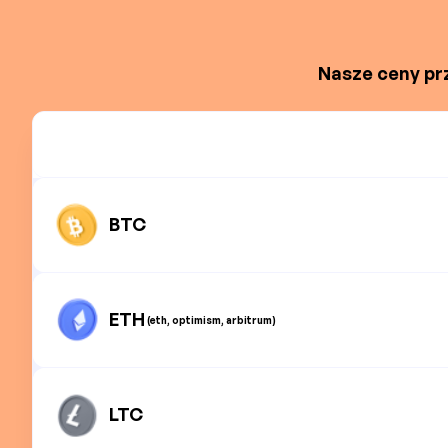
Nasze ceny prz
BTC
ETH
(eth, optimism, arbitrum)
LTC