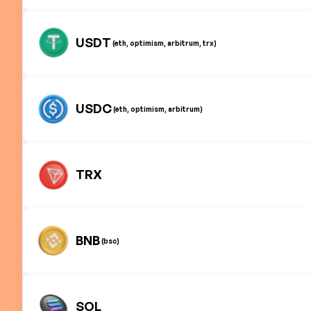
USDT
(eth, optimism, arbitrum, trx)
USDC
(eth, optimism, arbitrum)
TRX
BNB
(bsc)
SOL