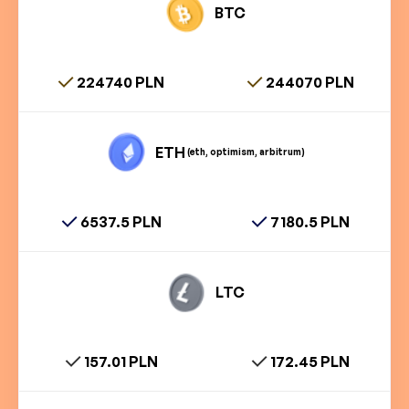
BTC
224740 PLN
244070 PLN
ETH
(eth, optimism, arbitrum)
6537.5 PLN
7180.5 PLN
LTC
157.01 PLN
172.45 PLN