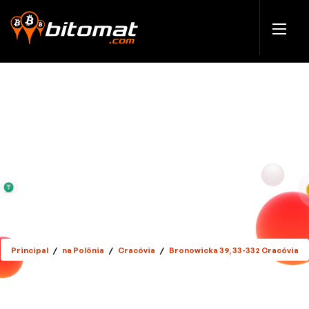
Principal
/
na Polônia
/
Cracóvia
/
Bronowicka 39, 33-332 Cracóvia