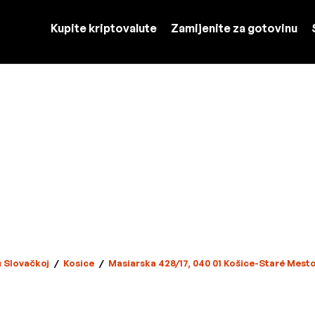
Kupite kriptovalute
Zamijenite za gotovinu
u Slovačkoj
/
Kosice
/
Masiarska 428/17, 040 01 Košice-Staré Mest