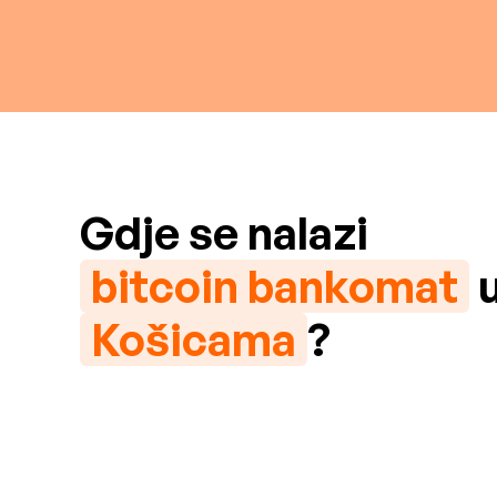
Gdje se nalazi
bitcoin bankomat
Košicama
?