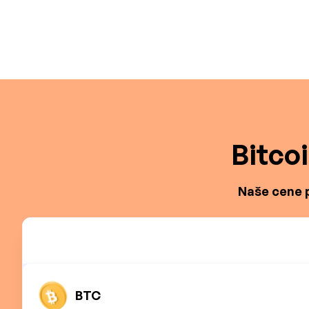
Bitco
Naše cene p
BTC