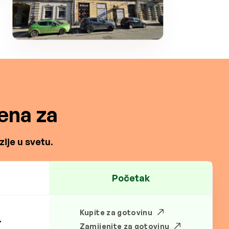
ena za
ije u svetu.
Početak
Kupite za gotovinu
.
Zamijenite za gotovinu