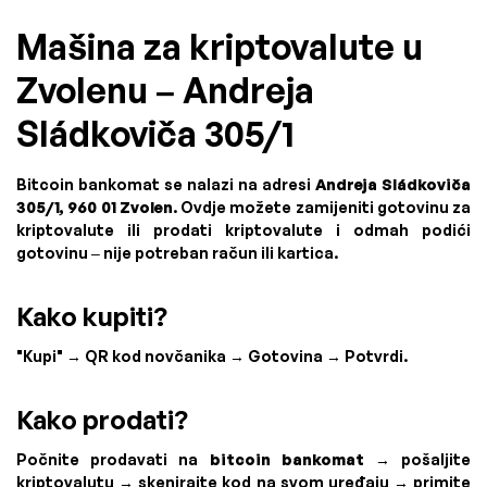
Mašina za kriptovalute u
Zvolenu – Andreja
Sládkoviča 305/1
Bitcoin bankomat se nalazi na adresi
Andreja Sládkoviča
305/1, 960 01 Zvolen
. Ovdje možete zamijeniti gotovinu za
kriptovalute ili prodati kriptovalute i odmah podići
gotovinu – nije potreban račun ili kartica.
Kako kupiti?
"Kupi" → QR kod novčanika → Gotovina → Potvrdi.
Kako prodati?
Počnite prodavati na
bitcoin bankomat
→ pošaljite
kriptovalutu → skenirajte kod na svom uređaju → primite