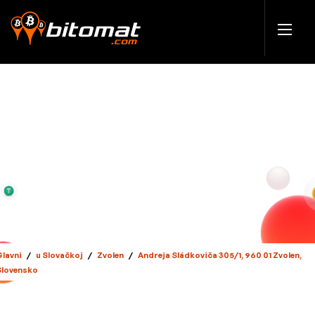
Glavni
/
u Slovačkoj
/
Zvolen
/
Andreja Sládkoviča 305/1, 960 01 Zvolen,
Slovensko