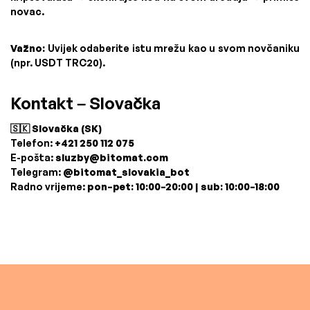
novac.
Važno:
Uvijek odaberite istu mrežu kao u svom novčaniku
(npr. USDT TRC20).
Kontakt – Slovačka
🇸🇰 Slovačka (SK)
Telefon:
+421 250 112 075
E-pošta:
sluzby@bitomat.com
Telegram:
@bitomat_slovakia_bot
Radno vrijeme:
pon–pet: 10:00–20:00 | sub: 10:00–18:00