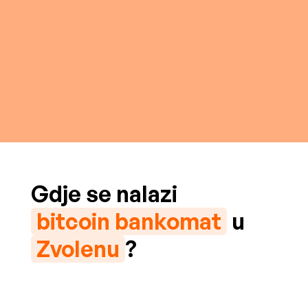
Gdje se nalazi
bitcoin bankomat
u
Zvolenu
?