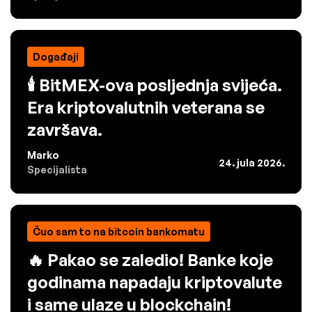
Događaji
🕯️ BitMEX-ova posljednja svijeća.
Era kriptovalutnih veterana se
završava.
Marko
24. jula 2026.
Specijalista
Čuo sam to na bitcoin bankomatu
🔥 Pakao se zaledio! Banke koje
godinama napadaju kriptovalute
i same ulaze u blockchain!