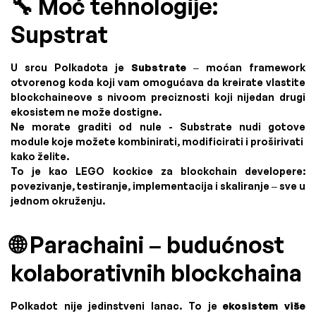
🔧 Moć tehnologije:
Supstrat
U srcu Polkadota je
Substrate
– moćan framework
otvorenog koda koji vam omogućava da kreirate vlastite
blockchaineove s nivoom preciznosti koji nijedan drugi
ekosistem ne može dostigne.
Ne morate graditi od nule - Substrate nudi gotove
module koje možete kombinirati, modificirati i proširivati ​​
kako želite.
To je kao LEGO kockice za blockchain developere:
povezivanje, testiranje, implementacija i skaliranje – sve u
jednom okruženju.
🌐 Parachaini – budućnost
kolaborativnih blockchaina
Polkadot nije jedinstveni lanac. To je
ekosistem više