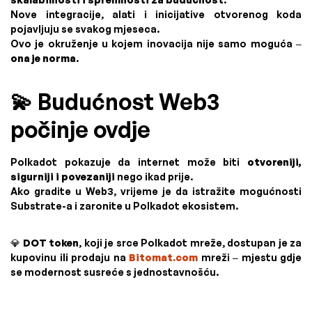
Nove integracije, alati i inicijative otvorenog koda
pojavljuju se svakog mjeseca.
Ovo je okruženje u kojem inovacija nije samo moguća –
ona je norma
.
💫 Budućnost Web3
počinje ovdje
Polkadot pokazuje da internet može biti
otvoreniji,
sigurniji i povezaniji
nego ikad prije.
Ako gradite u Web3, vrijeme je da istražite mogućnosti
Substrate-a i zaronite u Polkadot ekosistem.
💎
DOT token
, koji je srce Polkadot mreže, dostupan je za
kupovinu ili prodaju na
Bitomat.com
mreži – mjestu gdje
se modernost susreće s jednostavnošću.