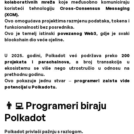
kolaborativnih mreža
koje međusobno komuniciraju
koristeći tehnologiju
Cross-Consensus Messaging
(XCM)
.
Ovo omogućava projektima razmjenu podataka, tokena i
funkcionalnosti bez posrednika.
Ovo je temelj istinski
povezanog Web3
, gdje je svaki
blockchain dio veće cjeline.
U 2025. godini, Polkadot već podržava preko
200
projekata i parachainova
, a broj transakcija u
ekosistemu se više nego utrostručio u odnosu na
prethodnu godinu.
Ovo pokazuje jednu stvar –
programeri zaista vide
potencijal u Polkadotu
.
👨‍💻 Programeri biraju
Polkadot
Polkadot privlači pažnju s razlogom.