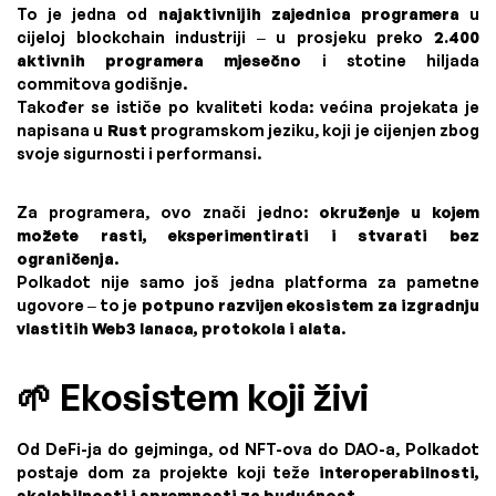
To je jedna od
najaktivnijih zajednica programera
u
cijeloj blockchain industriji – u prosjeku preko
2.400
aktivnih programera mjesečno
i stotine hiljada
commitova godišnje.
Također se ističe po kvaliteti koda: većina projekata je
napisana u
Rust
programskom jeziku, koji je cijenjen zbog
svoje sigurnosti i performansi.
Za programera, ovo znači jedno:
okruženje u kojem
možete rasti, eksperimentirati i stvarati bez
ograničenja
.
Polkadot nije samo još jedna platforma za pametne
ugovore – to je
potpuno razvijen ekosistem za izgradnju
vlastitih Web3 lanaca, protokola i alata
.
🌱 Ekosistem koji živi
Od DeFi-ja do gejminga, od NFT-ova do DAO-a, Polkadot
postaje dom za projekte koji teže
interoperabilnosti,
skalabilnosti i spremnosti za budućnost
.