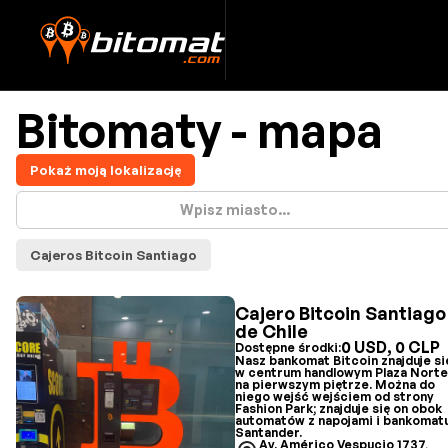
Bitomaty - mapa
Pokaż moją lokalizację
Cajeros Bitcoin Santiago
Cajero Bitcoin Santiago
de Chile
0 USD, 0 CLP
Dostępne środki:
Nasz bankomat Bitcoin znajduje si
w centrum handlowym Plaza Norte
na pierwszym piętrze. Można do
niego wejść wejściem od strony
Fashion Park; znajduje się on obok
automatów z napojami i bankomat
Santander.
Av. Américo Vespucio 1737,