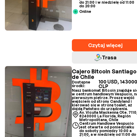
do 21:00 i w niedzielę od 11:00
do 20:00
Online
Czytaj więcej
Trasa
Cajero Bitcoin Santiago
de Chile
100 USD, 14300
Dostępne
CLP
środki:
Nasz bankomat Bitcoin znajduje si
w centrum handlowym Vespucio, n
pierwszym piętrze. Proszę wejść
wejściem od strony Candyland i
kierować się w stronę toalet, aż
dojdą Państwo do urządzenia.
Av. Vicuña Mackenna Ote. 7110
8240000 La Florida, Región
Metropolitana, Chile
Centrum Handlowe Vespucio
jest otwarte od poniedziałku
do soboty pomiędzy 10:00 a
21:00, a w niedzielę od 11:00 do