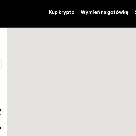
Kup krypto
Wymień na gotówkę
ę
,
u