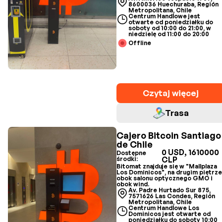
8600036 Huechuraba, Región
Metropolitana, Chile
Centrum Handlowe jest
otwarte od poniedziałku do
soboty od 10:00 do 21:00, w
niedzielę od 11:00 do 20:00
Offline
Czytaj więcej
Trasa
Cajero Bitcoin Santiago
de Chile
0 USD, 1610000
Dostępne
CLP
środki:
Bitomat znajduje się w "Mallplaza
Los Dominicos", na drugim piętrze
obok salonu optycznego GMO i
obok wind.
Av. Padre Hurtado Sur 875,
7571626 Las Condes, Región
Metropolitana, Chile
Centrum Handlowe Los
Dominicos jest otwarte od
poniedziałku do soboty 10:00