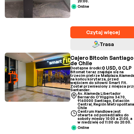
20:00.
Online
Czytaj więcej
Trasa
Cajero Bitcoin Santiago
de Chile
0 USD, 0 CLP
Dostępne środki:
Bitomat teraz znajduje się na
trzecim piętrze Mallplaza Alameda
na końcu korytarza, przed
wejściem do siłowni Smart Fit.
Został przeniesiony z miejsca prz
Santander.
Av. Alameda Libertador
Bernardo O'Higgins 3470,
9160000 Santiago, Estación
Central, Región Metropolitana
Chile
Centrum Handlowe jest
otwarte od poniedziałku do
soboty między 10:00 a 21:00, a
w niedzielę od 11:00 do 20:00.
Online