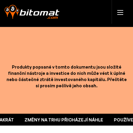
Produkty popsané v tomto dokumentu jsou složité
finanční nástroje a investice do nich může vést k úplné
nebo částečné ztrátě investovaného kapitálu. Přečtěte
si prosím pečlivě jeho obsah.
VAKRÁT
ZMĚNY NA TRHU PŘICHÁZEJÍ NÁHLE
POUŽÍV