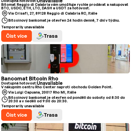
Unavailable
Dostupná hotovost:
Bitomat Reggio di Calabria vám umožňuje rychle prodávat a nakupovat
BTC, USDC, ETH, LTC, DASH a USDT za hotovost.
Via Crisafi, 27, 89128 Reggio di Calabria RC, Itálie
Bitcoinový bankomat je otevřen 24 hodin denně, 7 dní v týdnu.
Temporarily unavailable
Číst více
Trasa
Bancomat Bitcoin Rho
Unavailable
Dostupná hotovost:
V nákupním centru Rho Center naproti obchodu Golden Point.
Via Luigi Capuana, 20017 Rho MI, Itálie
Bitcoinový bankomat je otevřen od pondělí do soboty od 8:30 do
20:30 a v neděli od 9:00 do 20:30.
Temporarily unavailable
Číst více
Trasa