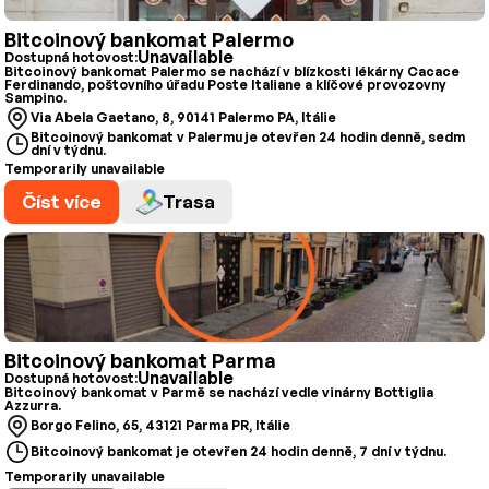
Bitcoinový bankomat Palermo
Unavailable
Dostupná hotovost:
Bitcoinový bankomat Palermo se nachází v blízkosti lékárny Cacace
Ferdinando, poštovního úřadu Poste Italiane a klíčové provozovny
Sampino.
Via Abela Gaetano, 8, 90141 Palermo PA, Itálie
Bitcoinový bankomat v Palermu je otevřen 24 hodin denně, sedm
dní v týdnu.
Temporarily unavailable
Číst více
Trasa
Bitcoinový bankomat Parma
Unavailable
Dostupná hotovost:
Bitcoinový bankomat v Parmě se nachází vedle vinárny Bottiglia
Azzurra.
Borgo Felino, 65, 43121 Parma PR, Itálie
Bitcoinový bankomat je otevřen 24 hodin denně, 7 dní v týdnu.
Temporarily unavailable