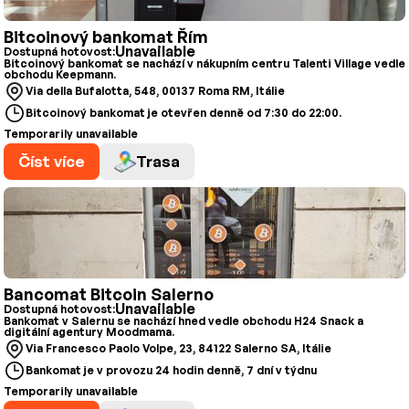
Bitcoinový bankomat Řím
Unavailable
Dostupná hotovost:
Bitcoinový bankomat se nachází v nákupním centru Talenti Village vedle
obchodu Keepmann.
Via della Bufalotta, 548, 00137 Roma RM, Itálie
Bitcoinový bankomat je otevřen denně od 7:30 do 22:00.
Temporarily unavailable
Číst více
Trasa
Bancomat Bitcoin Salerno
Unavailable
Dostupná hotovost:
Bankomat v Salernu se nachází hned vedle obchodu H24 Snack a
digitální agentury Moodmama.
Via Francesco Paolo Volpe, 23, 84122 Salerno SA, Itálie
Bankomat je v provozu 24 hodin denně, 7 dní v týdnu
Temporarily unavailable