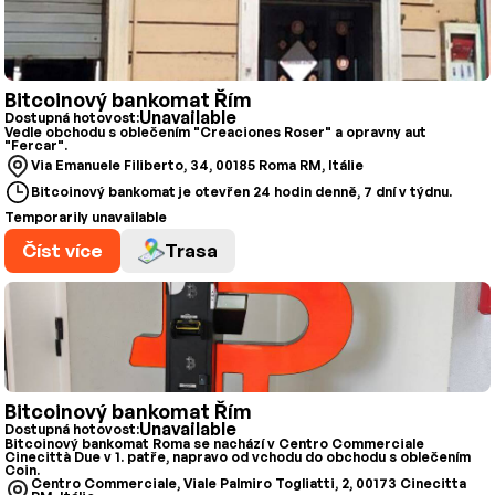
Bitcoinový bankomat Řím
Unavailable
Dostupná hotovost:
Vedle obchodu s oblečením "Creaciones Roser" a opravny aut
"Fercar".
Via Emanuele Filiberto, 34, 00185 Roma RM, Itálie
Bitcoinový bankomat je otevřen 24 hodin denně, 7 dní v týdnu.
Temporarily unavailable
Číst více
Trasa
Bitcoinový bankomat Řím
Unavailable
Dostupná hotovost:
Bitcoinový bankomat Roma se nachází v Centro Commerciale
Cinecittà Due v 1. patře, napravo od vchodu do obchodu s oblečením
Coin.
Centro Commerciale, Viale Palmiro Togliatti, 2, 00173 Cinecitta