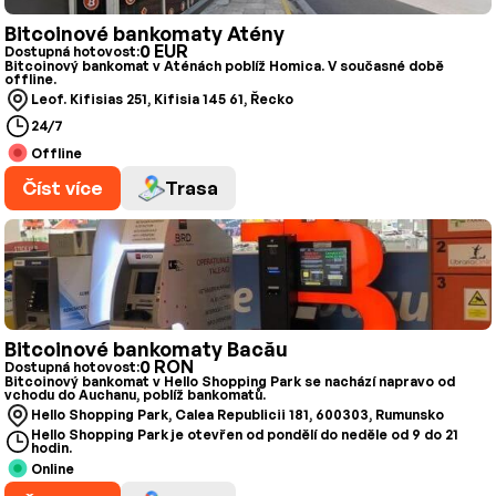
Bitcoinové bankomaty Atény
0 EUR
Dostupná hotovost:
Bitcoinový bankomat v Aténách poblíž Homica. V současné době
offline.
Leof. Kifisias 251, Kifisia 145 61, Řecko
24/7
Offline
Číst více
Trasa
Bitcoinové bankomaty Bacău
0 RON
Dostupná hotovost:
Bitcoinový bankomat v Hello Shopping Park se nachází napravo od
vchodu do Auchanu, poblíž bankomatů.
Hello Shopping Park, Calea Republicii 181, 600303, Rumunsko
Hello Shopping Park je otevřen od pondělí do neděle od 9 do 21
hodin.
Online