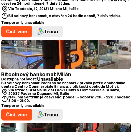
otevřen 24 hodin denně, 7 dní v týdnu.
Via Teodosio, 12, 20131 Milano MI, Itálie
Bitcoinový bankomat je otevřen 24 hodin denně, 7 dní v týdnu.
Temporarily unavailable
Číst více
Trasa
Bitcoinový bankomat Milán
Unavailable
Dostupná hotovost:
Bitcoinový bankomat Paderno se nachází v prvním patře obchodního
centra Centro Commerciale Brianza, v blízkosti obchodu Motivi.
Via Strada Statale 35 dei Giovi Centro Commerciale Brianza,
20037 Paderno Dugnano MI, Itálie
Nákupní centrum je otevřeno: pondělí - sobota: 7:30 - 22:00 neděle:
8:00 - 21:00.
Temporarily unavailable
Číst více
Trasa