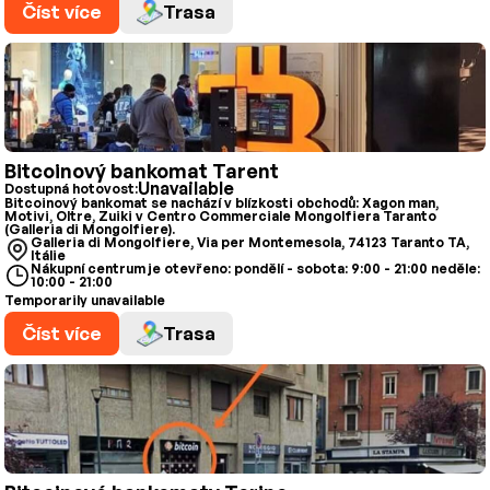
Číst více
Trasa
Bitcoinový bankomat Tarent
Unavailable
Dostupná hotovost:
Bitcoinový bankomat se nachází v blízkosti obchodů: Xagon man,
Motivi, Oltre, Zuiki v Centro Commerciale Mongolfiera Taranto
(Galleria di Mongolfiere).
Galleria di Mongolfiere, Via per Montemesola, 74123 Taranto TA,
Itálie
Nákupní centrum je otevřeno: pondělí - sobota: 9:00 - 21:00 neděle:
10:00 - 21:00
Temporarily unavailable
Číst více
Trasa