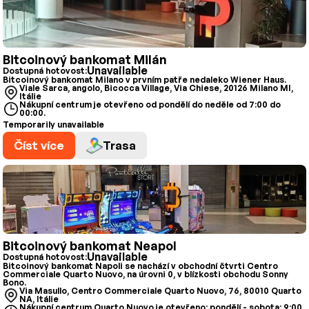
Bitcoinový bankomat Milán
Unavailable
Dostupná hotovost:
Bitcoinový bankomat Milano v prvním patře nedaleko Wiener Haus.
Viale Sarca, angolo, Bicocca Village, Via Chiese, 20126 Milano MI,
Itálie
Nákupní centrum je otevřeno od pondělí do neděle od 7:00 do
00:00.
Temporarily unavailable
Číst více
Trasa
Bitcoinový bankomat Neapol
Unavailable
Dostupná hotovost:
Bitcoinový bankomat Napoli se nachází v obchodní čtvrti Centro
Commerciale Quarto Nuovo, na úrovni 0, v blízkosti obchodu Sonny
Bono.
Via Masullo, Centro Commerciale Quarto Nuovo, 76, 80010 Quarto
NA, Itálie
Nákupní centrum Quarto Nuovo je otevřeno: pondělí - sobota: 9:00