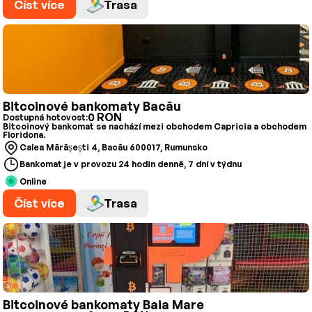
Číst více
Trasa
Bitcoinové bankomaty Bacău
0 RON
Dostupná hotovost:
Bitcoinový bankomat se nachází mezi obchodem Capricia a obchodem
Floridona.
Calea Mărășești 4, Bacău 600017, Rumunsko
Bankomat je v provozu 24 hodin denně, 7 dní v týdnu
Online
Číst více
Trasa
Bitcoinové bankomaty Baia Mare