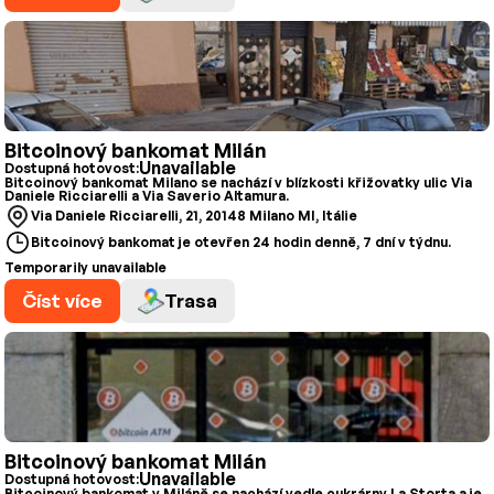
Bitcoinový bankomat Milán
Unavailable
Dostupná hotovost:
Bitcoinový bankomat Milano se nachází v blízkosti křižovatky ulic Via
Daniele Ricciarelli a Via Saverio Altamura.
Via Daniele Ricciarelli, 21, 20148 Milano MI, Itálie
Bitcoinový bankomat je otevřen 24 hodin denně, 7 dní v týdnu.
Temporarily unavailable
Číst více
Trasa
Bitcoinový bankomat Milán
Unavailable
Dostupná hotovost:
Bitcoinový bankomat v Miláně se nachází vedle cukrárny La Storta a je