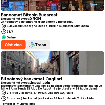
Bancomat Bitcoin Bucarest
0 RON
Dostupná hotovost:
24hodinový bankomat na kryptoměny v Bukurešti.
Bulevardul Gheorghe Duca 6, 011017 București, Rumunsko
24/7
Online
Číst více
Trasa
Bitcoinový bankomat Cagliari
Unavailable
Dostupná hotovost:
Bitcoinový bankomat v Cagliari se nachází vedle dodavatele záclon Le
Mille E Una Tenda Di Aldo De Agostini a je otevřený 24 hodin denně.
Via Riva Villasanta, 17, 09134 Cagliari CA, Itálie
Bitcoinový bankomat je otevřen 24 hodin denně, 7 dní v týdnu.
Temporarily unavailable