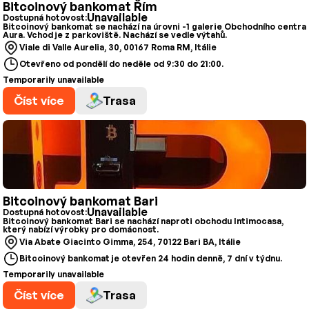
Bitcoinový bankomat Řím
Unavailable
Dostupná hotovost:
Bitcoinový bankomat se nachází na úrovni -1 galerie Obchodního centra
Aura. Vchod je z parkoviště. Nachází se vedle výtahů.
Viale di Valle Aurelia, 30, 00167 Roma RM, Itálie
Otevřeno od pondělí do neděle od 9:30 do 21:00.
Temporarily unavailable
Číst více
Trasa
Bitcoinový bankomat Bari
Unavailable
Dostupná hotovost:
Bitcoinový bankomat Bari se nachází naproti obchodu Intimocasa,
který nabízí výrobky pro domácnost.
Via Abate Giacinto Gimma, 254, 70122 Bari BA, Itálie
Bitcoinový bankomat je otevřen 24 hodin denně, 7 dní v týdnu.
Temporarily unavailable
Číst více
Trasa