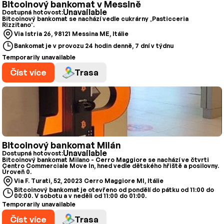
Bitcoinový bankomat v Messině
Unavailable
Dostupná hotovost:
Bitcoinový bankomat se nachází vedle cukrárny „Pasticceria
Rizzitano“.
Via Istria 26, 98121 Messina ME, Itálie
Bankomat je v provozu 24 hodin denně, 7 dní v týdnu
Temporarily unavailable
Číst více
Trasa
Bitcoinový bankomat Milán
Unavailable
Dostupná hotovost:
Bitcoinový bankomat Milano - Cerro Maggiore se nachází ve čtvrti
Centro Commerciale Move In, hned vedle dětského hřiště a posilovny.
Úroveň 0.
Via F. Turati, 52, 20023 Cerro Maggiore MI, Itálie
Bitcoinový bankomat je otevřeno od pondělí do pátku od 11:00 do
00:00. V sobotu a v neděli od 11:00 do 01:00.
Temporarily unavailable
Číst více
Trasa