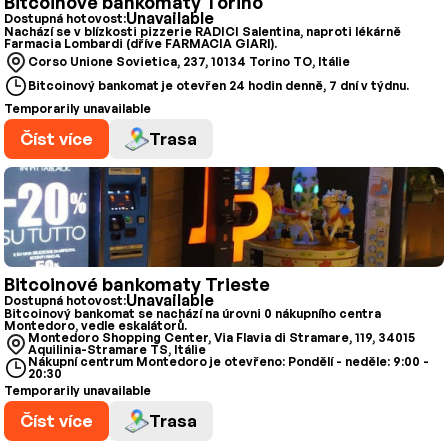
Bitcoinové bankomaty Torino
Unavailable
Dostupná hotovost:
Nachází se v blízkosti pizzerie RADICI Salentina, naproti lékárně
Farmacia Lombardi (dříve FARMACIA GIARI).
Corso Unione Sovietica, 237, 10134 Torino TO, Itálie
Bitcoinový bankomat je otevřen 24 hodin denně, 7 dní v týdnu.
Temporarily unavailable
Číst více
Trasa
Bitcoinové bankomaty Trieste
Unavailable
Dostupná hotovost:
Bitcoinový bankomat se nachází na úrovni 0 nákupního centra
Montedoro, vedle eskalátorů.
Montedoro Shopping Center, Via Flavia di Stramare, 119, 34015
Aquilinia-Stramare TS, Itálie
Nákupní centrum Montedoro je otevřeno: Pondělí - neděle: 9:00 -
20:30
Temporarily unavailable
Číst více
Trasa