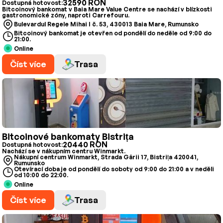
32590 RON
Dostupná hotovost:
Bitcoinový bankomat v Baia Mare Value Centre se nachází v blízkosti
gastronomické zóny, naproti Carrefouru.
Bulevardul Regele Mihai I č. 53, 430013 Baia Mare, Rumunsko
Bitcoinový bankomat je otevřen od pondělí do neděle od 9:00 do
21:00.
Online
Číst více
Trasa
Bitcoinové bankomaty Bistrița
20440 RON
Dostupná hotovost:
Nachází se v nákupním centru Winmarkt.
Nákupní centrum Winmarkt, Strada Gării 17, Bistrița 420041,
Rumunsko
Otevírací doba je od pondělí do soboty od 9:00 do 21:00 a v neděli
od 10:00 do 22:00.
Online
Číst více
Trasa