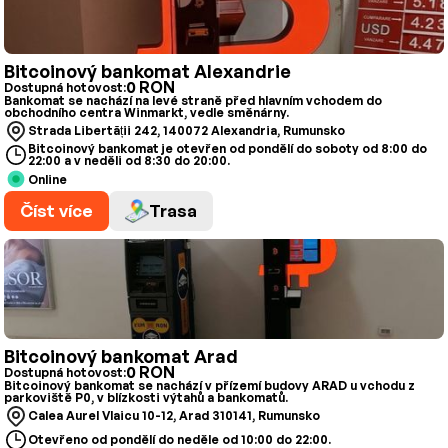
Bitcoinový bankomat Alexandrie
0 RON
Dostupná hotovost:
Bankomat se nachází na levé straně před hlavním vchodem do
obchodního centra Winmarkt, vedle směnárny.
Strada Libertății 242, 140072 Alexandria, Rumunsko
Bitcoinový bankomat je otevřen od pondělí do soboty od 8:00 do
22:00 a v neděli od 8:30 do 20:00.
Online
Číst více
Trasa
Bitcoinový bankomat Arad
0 RON
Dostupná hotovost:
Bitcoinový bankomat se nachází v přízemí budovy ARAD u vchodu z
parkoviště P0, v blízkosti výtahů a bankomatů.
Calea Aurel Vlaicu 10-12, Arad 310141, Rumunsko
Otevřeno od pondělí do neděle od 10:00 do 22:00.