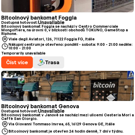
Bitcoinový bankomat Foggia
Unavailable
Dostupná hotovost:
Bitcoinový bankomat Foggia se nachází v Centro Commerciale
Mongolfiera, na úrovni 0, v blízkosti obchodů TOKUNO, GameStop a
Riphone.
Viale degli Aviatori, 126, 71122 Foggia FG, Itálie
Nákupní centrum je otevřeno: pondělí - sobota: 9:00 - 21:00 neděle:
10:00 - 21:00
Temporarily unavailable
Číst více
Trasa
Bitcoinový bankomat Genova
Unavailable
Dostupná hotovost:
Bitcoinový bankomat v Janově se nachází mezi ulicemi Cesteria Mori a
Caffè San Giorgio.
Via Giovanni Tommaso Invrea, 65, 16129 Genova GE, Itálie
Bitcoinový bankomat je otevřen 24 hodin denně, 7 dní v týdnu.