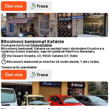
Číst více
Trasa
Bitcoinový bankomat Katánie
Unavailable
Dostupná hotovost:
Bitcoinový bankomat Catania se nachází mezi obchodem Ecostore a
rybárnou Comis Gaetano, naproti pekárně Panificio Benenato.
Via Cesare Vivante, 63, 95123 Catania CT, Itálie
Bitcoinový bankomat je otevřen 24 hodin denně, 7 dní v týdnu.
Temporarily unavailable
Číst více
Trasa