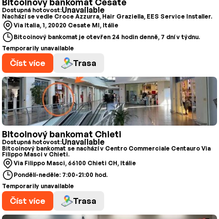
Bitcoinový bankomat Cesate
Unavailable
Dostupná hotovost:
Nachází se vedle Croce Azzurra, Hair Graziella, EES Service Installer.
Via Italia, 1, 20020 Cesate MI, Itálie
Bitcoinový bankomat je otevřen 24 hodin denně, 7 dní v týdnu.
Temporarily unavailable
Číst více
Trasa
Bitcoinový bankomat Chieti
Unavailable
Dostupná hotovost:
Bitcoinový bankomat se nachází v Centro Commerciale Centauro Via
Filippo Masci v Chieti.
Via Filippo Masci, 66100 Chieti CH, Itálie
Pondělí-neděle: 7:00-21:00 hod.
Temporarily unavailable
Číst více
Trasa