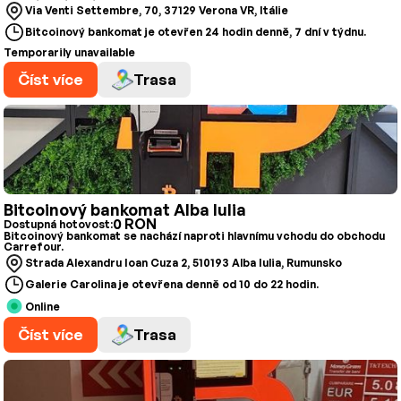
Via Venti Settembre, 70, 37129 Verona VR, Itálie
Bitcoinový bankomat je otevřen 24 hodin denně, 7 dní v týdnu.
Temporarily unavailable
Číst více
Trasa
Bitcoinový bankomat Alba Iulia
0 RON
Dostupná hotovost:
Bitcoinový bankomat se nachází naproti hlavnímu vchodu do obchodu
Carrefour.
Strada Alexandru Ioan Cuza 2, 510193 Alba Iulia, Rumunsko
Galerie Carolina je otevřena denně od 10 do 22 hodin.
Online
Číst více
Trasa