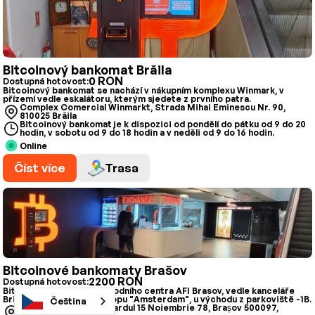
Bitcoinový bankomat Brăila
0 RON
Dostupná hotovost:
Bitcoinový bankomat se nachází v nákupním komplexu Winmark, v
přízemí vedle eskalátoru, kterým sjedete z prvního patra.
Complex Comercial Winmarkt, Strada Mihai Eminescu Nr. 90,
810025 Brăila
Bitcoinový bankomat je k dispozici od pondělí do pátku od 9 do 20
hodin, v sobotu od 9 do 18 hodin a v neděli od 9 do 16 hodin.
Online
Číst více
Trasa
Bitcoinové bankomaty Brašov
2200 RON
Dostupná hotovost:
Bitomat na úrovni -1 obchodního centra AFI Brasov, vedle kanceláře
Bridge Exchange a sexshopu "Amsterdam", u východu z parkoviště -1B.
Čeština
AFI Brasov Mall, Bulevardul 15 Noiembrie 78, Brașov 500097,