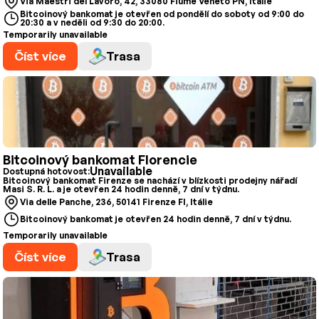
Via Maestri del Lavoro, 42, 33080 Fiume Veneto PN, Itálie
Bitcoinový bankomat je otevřen od pondělí do soboty od 9:00 do
20:30 a v neděli od 9:30 do 20:00.
Temporarily unavailable
Číst více
Trasa
Bitcoinový bankomat Florencie
Unavailable
Dostupná hotovost:
Bitcoinový bankomat Firenze se nachází v blízkosti prodejny nářadí
Masi S. R. L. a je otevřen 24 hodin denně, 7 dní v týdnu.
Via delle Panche, 236, 50141 Firenze FI, Itálie
Bitcoinový bankomat je otevřen 24 hodin denně, 7 dní v týdnu.
Temporarily unavailable
Číst více
Trasa