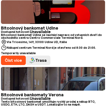
Bitcoinový bankomat Udine
Unavailable
Dostupná hotovost:
Bitcoinový bankomat Udine se nachází napravo od vstupních dveří do
obchodního centra Centro Commerciale Terminal Nord.
Via Tricesimo, 149, 33100 Udine UD, Itálie
Nákupní centrum Terminal Nord je otevřeno od 8:30 do 21:00.
Temporarily unavailable
Číst více
Trasa
Bitcoinové bankomaty Verona
Unavailable
Dostupná hotovost:
Tento bitcoinový bankomat umožňuje rychlý prodej a nákup BTC,
USDC, ETH, LTC, DASH a USDT. Lokalizujte to na mapě.