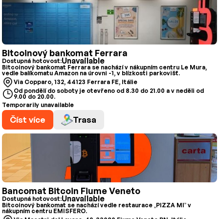
Bitcoinový bankomat Ferrara
Unavailable
Dostupná hotovost:
Bitcoinový bankomat Ferrara se nachází v nákupním centru Le Mura,
vedle balíkomatu Amazon na úrovni -1, v blízkosti parkovišť.
Via Copparo, 132, 44123 Ferrara FE, Itálie
Od pondělí do soboty je otevřeno od 8.30 do 21.00 a v neděli od
9.00 do 20.00.
Temporarily unavailable
Číst více
Trasa
Bancomat Bitcoin Fiume Veneto
Unavailable
Dostupná hotovost:
Bitcoinový bankomat se nachází vedle restaurace „PIZZA MI” v
nákupním centru EMISFERO.