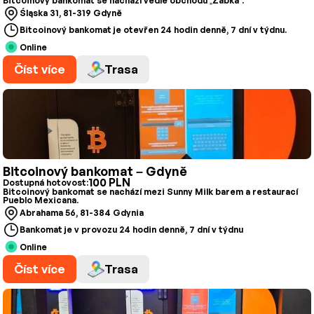
Bitcoinový bankomat se nachází vedle obchodu „Żabka”.
Śląska 31, 81-319 Gdyně
Bitcoinový bankomat je otevřen 24 hodin denně, 7 dní v týdnu.
Online
Číst více
Trasa
Bitcoinový bankomat – Gdyně
100 PLN
Dostupná hotovost:
Bitcoinový bankomat se nachází mezi Sunny Milk barem a restaurací
Pueblo Mexicana.
Abrahama 56, 81-384 Gdynia
Bankomat je v provozu 24 hodin denně, 7 dní v týdnu
Online
Číst více
Trasa