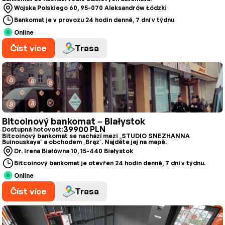
Wojska Polskiego 60, 95-070 Aleksandrów Łódzki
Bankomat je v provozu 24 hodin denně, 7 dní v týdnu
Online
Číst více
Trasa
Bitcoinový bankomat – Białystok
39900 PLN
Dostupná hotovost:
Bitcoinový bankomat se nachází mezi „STUDIO SNEZHANNA
Buinouskaya” a obchodem „Brąz”. Najděte jej na mapě.
Dr. Irena Białówna 10, 15-440 Białystok
Bitcoinový bankomat je otevřen 24 hodin denně, 7 dní v týdnu.
Online
Číst více
Trasa