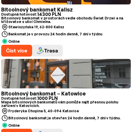
Bitcoinový bankomat Kalisz
14300 PLN
Dostupná hotovost:
Bitcoinový bankomat v prostorách vedle obchodu Świat Drzwi a na
křižovatce s ulicí Chmielna.
Stawiszyńska 19, 62-800 Kalisz
Bankomat je v provozu 24 hodin denně, 7 dní v týdnu
Online
Číst více
Trasa
Bitcoinový bankomat – Katowice
1000 PLN
Dostupná hotovost:
Mapa bitcoinových bankomatů vám pomůže najít přesnou polohu
zařízení v Katovicích.
Fryderyka Chopina 5, 40-094 Katovice
Bitcoinový bankomat je otevřen 24 hodin denně, 7 dní v týdnu.
Online