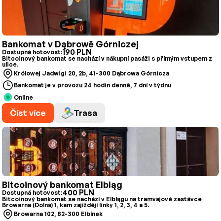
Bankomat v Dąbrowě Górniczej
190 PLN
Dostupná hotovost:
Bitcoinový bankomat se nachází v nákupní pasáži s přímým vstupem z
ulice.
Królowej Jadwigi 20, 2b, 41-300 Dąbrowa Górnicza
Bankomat je v provozu 24 hodin denně, 7 dní v týdnu
Online
Číst více
Trasa
Bitcoinový bankomat Elbląg
400 PLN
Dostupná hotovost:
Bitcoinový bankomat se nachází v Elblągu na tramvajové zastávce
Browarna (Dolna) 1, kam zajíždějí linky 1, 2, 3, 4 a 5.
Browarna 102, 82-300 Elbínek