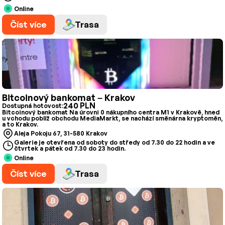
Online
Číst více
Trasa
Bitcoinový bankomat – Krakov
240 PLN
Dostupná hotovost:
Bitcoinový bankomat Na úrovni 0 nákupního centra M1 v Krakově, hned
u vchodu poblíž obchodu MediaMarkt, se nachází směnárna kryptoměn,
a to Krakov.
Aleja Pokoju 67, 31-580 Krakov
Galerie je otevřena od soboty do středy od 7.30 do 22 hodin a ve
čtvrtek a pátek od 7.30 do 23 hodin.
Online
Číst více
Trasa