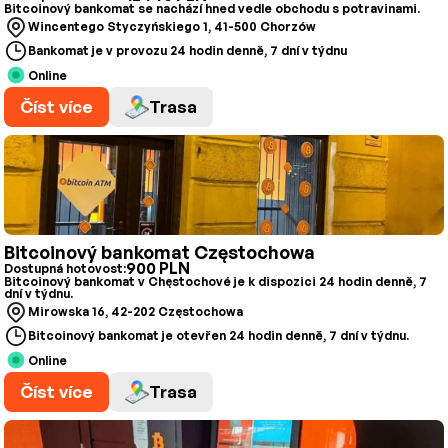
Bitcoinový bankomat se nachází hned vedle obchodu s potravinami.
Wincentego Styczyńskiego 1, 41-500 Chorzów
Bankomat je v provozu 24 hodin denně, 7 dní v týdnu
Online
Číst více
Trasa
Bitcoinový bankomat Częstochowa
900 PLN
Dostupná hotovost:
Bitcoinový bankomat v Chęstochové je k dispozici 24 hodin denně, 7
dní v týdnu.
Mirowska 16, 42-202 Częstochowa
Bitcoinový bankomat je otevřen 24 hodin denně, 7 dní v týdnu.
Online
Číst více
Trasa