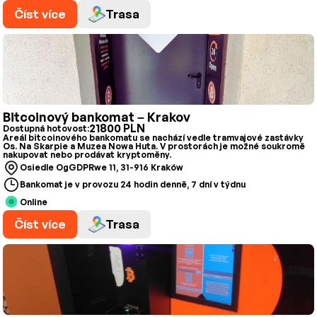
Číst více
Trasa
Bitcoinový bankomat – Krakov
21800 PLN
Dostupná hotovost:
Areál bitcoinového bankomatu se nachází vedle tramvajové zastávky
Os. Na Skarpie a Muzea Nowa Huta. V prostorách je možné soukromě
nakupovat nebo prodávat kryptoměny.
Osiedle OgGDPRwe 11, 31-916 Kraków
Bankomat je v provozu 24 hodin denně, 7 dní v týdnu
Online
Číst více
Trasa