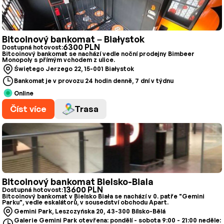
Bitcoinový bankomat – Białystok
6300 PLN
Dostupná hotovost:
Bitcoinový bankomat se nachází vedle noční prodejny Bimbeer
Monopoly s přímým vchodem z ulice.
Świętego Jerzego 22, 15-001 Białystok
Bankomat je v provozu 24 hodin denně, 7 dní v týdnu
Online
Číst více
Trasa
Bitcoinový bankomat Bielsko-Biala
13600 PLN
Dostupná hotovost:
Bitcoinový bankomat v Bielsko Biała se nachází v 0. patře "Gemini
Parku", vedle eskalátorů, v sousedství obchodu Apart.
Gemini Park, Leszczyńska 20, 43-300 Bílsko-Bělá
Galerie Gemini Park otevřena: pondělí - sobota 9:00 - 21:00 neděle: