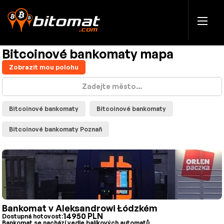
Bitcoinové bankomaty mapa
Zobrazit mou polohu
Bitcoinové bankomaty
Bitcoinové bankomaty
Bitcoinové bankomaty Poznaň
Bankomat v Aleksandrowi Łódzkém
14950 PLN
Dostupná hotovost:
Bankomat se nachází vedle balíkových automatů.