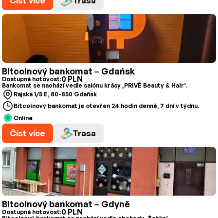
Číst více
Trasa
Bitcoinový bankomat – Gdańsk
0 PLN
Dostupná hotovost:
Bankomat se nachází vedle salónu krásy „PRIVÉ Beauty & Hair“.
Rajska 1/5 E, 80-850 Gdaňsk
Bitcoinový bankomat je otevřen 24 hodin denně, 7 dní v týdnu.
Online
Číst více
Trasa
Bitcoinový bankomat – Gdyně
0 PLN
Dostupná hotovost: