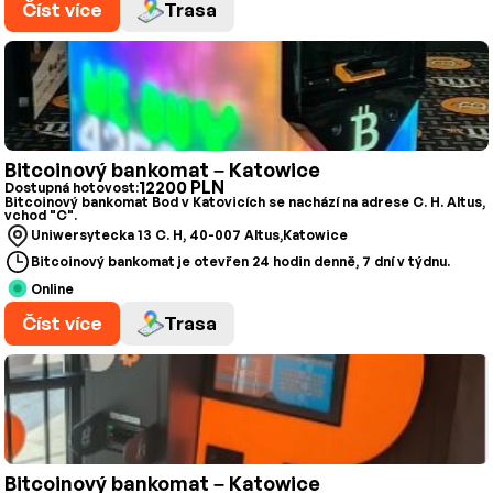
Číst více
Trasa
Bitcoinový bankomat – Katowice
12200 PLN
Dostupná hotovost:
Bitcoinový bankomat Bod v Katovicích se nachází na adrese C. H. Altus,
vchod "C".
Uniwersytecka 13 C. H, 40-007 Altus,Katowice
Bitcoinový bankomat je otevřen 24 hodin denně, 7 dní v týdnu.
Online
Číst více
Trasa
Bitcoinový bankomat – Katowice