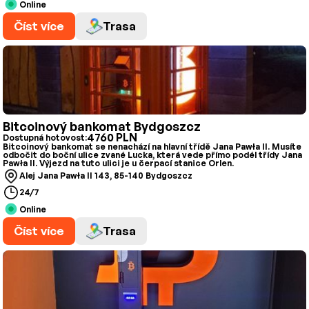
Online
Číst více
Trasa
Bitcoinový bankomat Bydgoszcz
4760 PLN
Dostupná hotovost:
Bitcoinový bankomat se nenachází na hlavní třídě Jana Pawła II. Musíte
odbočit do boční ulice zvané Lucka, která vede přímo podél třídy Jana
Pawła II. Výjezd na tuto ulici je u čerpací stanice Orlen.
Alej Jana Pawła II 143, 85-140 Bydgoszcz
24/7
Online
Číst více
Trasa