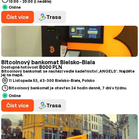
10:00 - 20:00 (i neděle)
Online
Číst více
Trasa
Bitcoinový bankomat Bielsko-Biala
8000 PLN
Dostupná hotovost:
Bitcoinový bankomat se nachází vedle kadeřnictví „ANGELS“. Najděte
jej na mapě.
11 Listopada 53, 43-300 Bielsko-Biała, Polsko
Bitcoinový bankomat je otevřen 24 hodin denně, 7 dní v týdnu.
Online
Číst více
Trasa