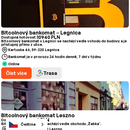
Bitcoinový bankomat – Legnica
10940 PLN
Dostupná hotovost:
Bitcoinový bankomat v Legnici se nachází vedle vchodu do budovy a je
přístupný přímo z ulice.
Kartuska 46, 59-220 Legnica
Bankomat je v provozu 24 hodin denně, 7 dní v týdnu
Online
Číst více
Trasa
Bitcoinový bankomat Leszno
0 PLN
Dostupná hotovost:
Bitcoinový bankomat se nachází vedle obchodu „Żabka”.
Čeština
Słowiańska 38, 64-100 Leszno