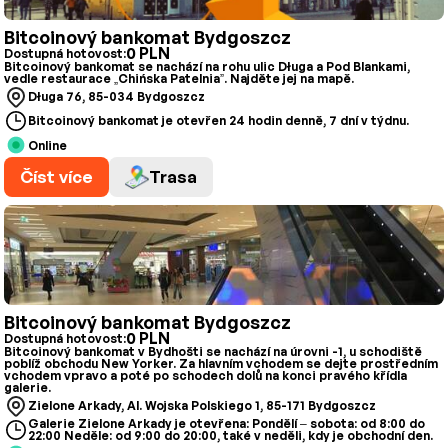
Bitcoinový bankomat Bydgoszcz
0 PLN
Dostupná hotovost:
Bitcoinový bankomat se nachází na rohu ulic Długa a Pod Blankami,
vedle restaurace „Chińska Patelnia”. Najděte jej na mapě.
Długa 76, 85-034 Bydgoszcz
Bitcoinový bankomat je otevřen 24 hodin denně, 7 dní v týdnu.
Online
Číst více
Trasa
Bitcoinový bankomat Bydgoszcz
0 PLN
Dostupná hotovost:
Bitcoinový bankomat v Bydhošti se nachází na úrovni -1, u schodiště
poblíž obchodu New Yorker. Za hlavním vchodem se dejte prostředním
vchodem vpravo a poté po schodech dolů na konci pravého křídla
galerie.
Zielone Arkady, Al. Wojska Polskiego 1, 85-171 Bydgoszcz
Galerie Zielone Arkady je otevřena: Pondělí – sobota: od 8:00 do
22:00 Neděle: od 9:00 do 20:00, také v neděli, kdy je obchodní den.