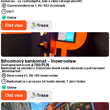
komorou – vy rozhodujete, kdo s vámi vstoupí dovnitř.
Czerwonodworna 7, 86-302 Grudziądz
24/7
Online
Číst více
Trasa
Bitcoinový bankomat – Inowrocław
4700 PLN
Dostupná hotovost:
Bankomat se nachází v činžovním domě vedle obchodu s potravinami
„Monimarket“.
Dworcowa 67, 88-100 Inowrocław
Bankomat je v provozu 24 hodin denně, 7 dní v týdnu
Online
Číst více
Trasa