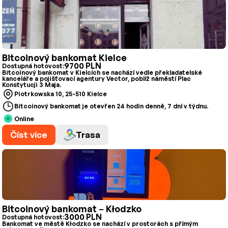
Bitcoinový bankomat Kielce
9700 PLN
Dostupná hotovost:
Bitcoinový bankomat v Kielcích se nachází vedle překladatelské
kanceláře a pojišťovací agentury Vector, poblíž náměstí Plac
Konstytucji 3 Maja.
Piotrkowska 10, 25-510 Kielce
Bitcoinový bankomat je otevřen 24 hodin denně, 7 dní v týdnu.
Online
Číst více
Trasa
Bitcoinový bankomat – Kłodzko
3000 PLN
Dostupná hotovost:
Bankomat ve městě Kłodzko se nachází v prostorách s přímým