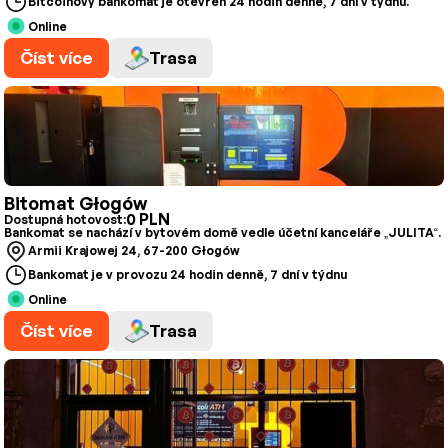
Bitcoinový bankomat je otevřen 24 hodin denně, 7 dní v týdnu.
Online
Číst více
Trasa
Bitomat Głogów
0 PLN
Dostupná hotovost:
Bankomat se nachází v bytovém domě vedle účetní kanceláře „JULITA“.
Armii Krajowej 24, 67-200 Głogów
Bankomat je v provozu 24 hodin denně, 7 dní v týdnu
Online
Číst více
Trasa