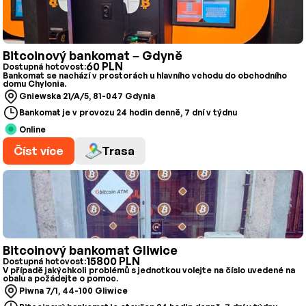
Bitcoinový bankomat – Gdyně
60 PLN
Dostupná hotovost:
Bankomat se nachází v prostorách u hlavního vchodu do obchodního
domu Chylonia.
Gniewska 21/A/5, 81-047 Gdynia
Bankomat je v provozu 24 hodin denně, 7 dní v týdnu
Online
Číst více
Trasa
Bitcoinový bankomat Gliwice
15800 PLN
Dostupná hotovost:
V případě jakýchkoli problémů s jednotkou volejte na číslo uvedené na
obalu a požádejte o pomoc.
Piwna 7/1, 44-100 Gliwice