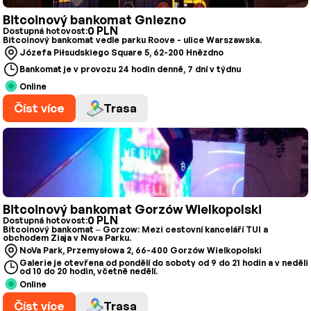
Bitcoinový bankomat Gniezno
0 PLN
Dostupná hotovost:
Bitcoinový bankomat vedle parku Roove - ulice Warszawska.
Józefa Piłsudskiego Square 5, 62-200 Hnězdno
Bankomat je v provozu 24 hodin denně, 7 dní v týdnu
Online
Číst více
Trasa
Bitcoinový bankomat Gorzów Wielkopolski
0 PLN
Dostupná hotovost:
Bitcoinový bankomat – Gorzow: Mezi cestovní kanceláří TUI a
obchodem Ziaja v Nova Parku.
NoVa Park, Przemysłowa 2, 66-400 Gorzów Wielkopolski
Galerie je otevřena od pondělí do soboty od 9 do 21 hodin a v neděli
od 10 do 20 hodin, včetně nedělí.
Online
Číst více
Trasa