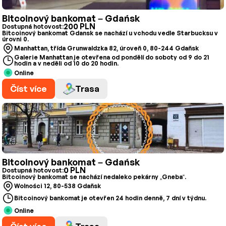
Bitcoinový bankomat – Gdańsk
200 PLN
Dostupná hotovost:
Bitcoinový bankomat Gdansk se nachází u vchodu vedle Starbucksu v
úrovni 0.
Manhattan, třída Grunwaldzka 82, úroveň 0, 80-244 Gdaňsk
Galerie Manhattan je otevřena od pondělí do soboty od 9 do 21
hodin a v neděli od 10 do 20 hodin.
Online
Číst více
Trasa
Bitcoinový bankomat – Gdańsk
0 PLN
Dostupná hotovost:
Bitcoinový bankomat se nachází nedaleko pekárny „Gneba“.
Wolności 12, 80-538 Gdaňsk
Bitcoinový bankomat je otevřen 24 hodin denně, 7 dní v týdnu.
Online