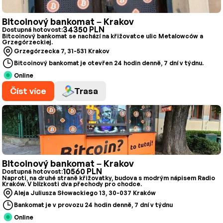
Bitcoinový bankomat – Krakov
34350 PLN
Dostupná hotovost:
Bitcoinový bankomat se nachází na křižovatce ulic Metalowców a
Grzegórzeckiej.
Grzegórzecka 7, 31-531 Krakov
Bitcoinový bankomat je otevřen 24 hodin denně, 7 dní v týdnu.
Online
Číst více
Trasa
Bitcoinový bankomat – Krakov
10560 PLN
Dostupná hotovost:
Naproti, na druhé straně křižovatky, budova s modrým nápisem Radio
Kraków. V blízkosti dva přechody pro chodce.
Aleja Juliusza Słowackiego 13, 30-037 Kraków
Bankomat je v provozu 24 hodin denně, 7 dní v týdnu
Online