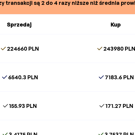
y transakcji są 2 do 4 razy niższe niż średnia prowi
Sprzedaj
Kup
224660 PLN
243980 PL
6540.3 PLN
7183.6 PLN
155.93 PLN
171.27 PLN
3.4175 PLN
3.7537 PLN