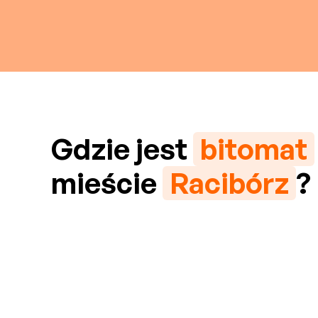
Gdzie jest
bitomat
mieście
Racibórz
?