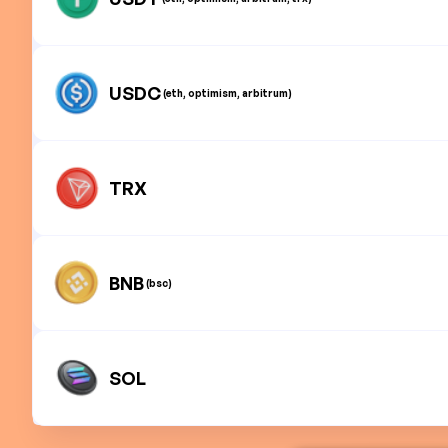
USDC
(eth, optimism, arbitrum)
TRX
BNB
(bsc)
SOL