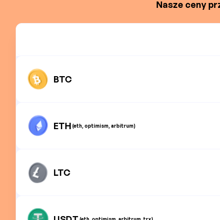
Nasze ceny prz
BTC
ETH
(eth, optimism, arbitrum)
LTC
USDT
(eth, optimism, arbitrum, trx)