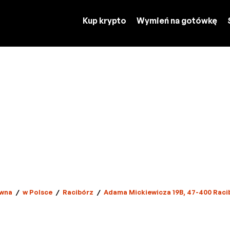
Kup krypto
Wymień na gotówkę
wna
/
w Polsce
/
Racibórz
/
Adama Mickiewicza 19B, 47-400 Raci