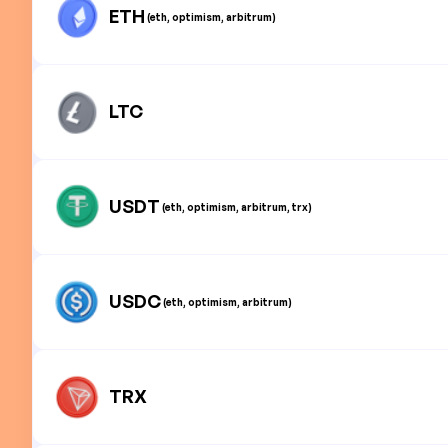
ETH
(eth, optimism, arbitrum)
LTC
USDT
(eth, optimism, arbitrum, trx)
USDC
(eth, optimism, arbitrum)
TRX