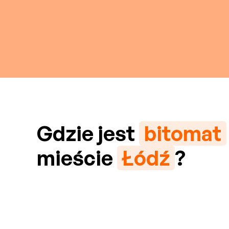
Gdzie jest
bitomat
mieście
Łódź
?