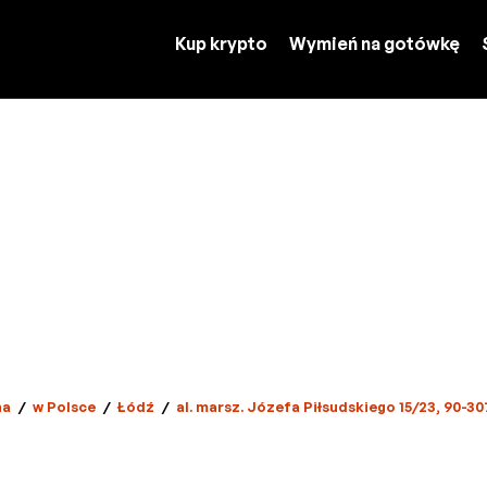
Kup krypto
Wymień na gotówkę
na
/
w Polsce
/
Łódź
/
al. marsz. Józefa Piłsudskiego 15/23, 90-3