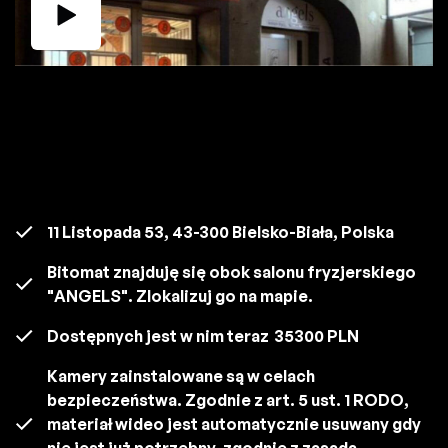
11 Listopada 53, 43-300 Bielsko-Biała, Polska
Bitomat znajduję się obok salonu fryzjerskiego
"ANGELS". Zlokalizuj go na mapie.
Dostępnych jest w nim teraz
35300 PLN
Kamery zainstalowane są w celach
bezpieczeństwa. Zgodnie z art. 5 ust. 1 RODO,
materiał wideo jest automatycznie usuwany gdy
nie jest już potrzebny, zgodnie z zasadą