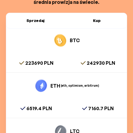
średnia prowizja na świecie.
Sprzedaj
Kup
BTC
223690 PLN
242930 PLN
ETH
(eth, optimism, arbitrum)
6519.4 PLN
7160.7 PLN
LTC