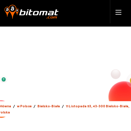
Główna
/
w Polsce
/
Bielsko-Biała
/
11 Listopada 53, 43-300 Bielsko-Biała,
Polska