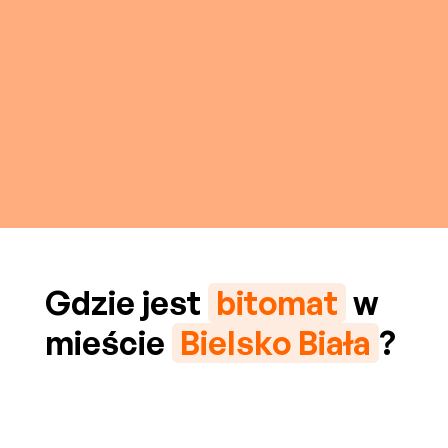
Gdzie jest
bitomat
w
mieście
Bielsko Biała
?