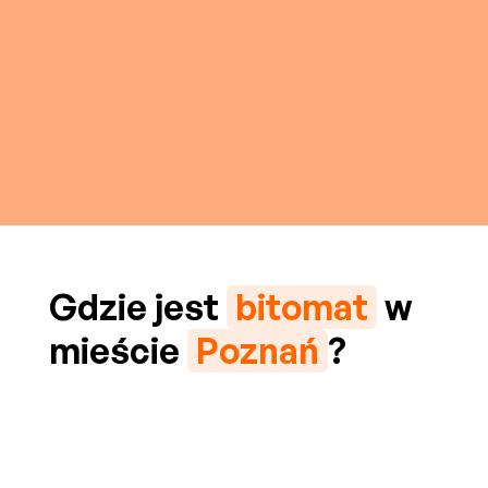
Gdzie jest
bitomat
w
mieście
Poznań
?