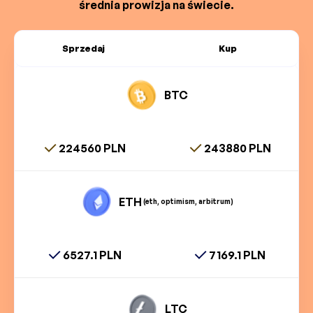
średnia prowizja na świecie.
Sprzedaj
Kup
BTC
224560 PLN
243880 PLN
ETH
(eth, optimism, arbitrum)
6527.1 PLN
7169.1 PLN
LTC