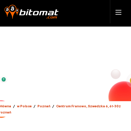
Główna
/
w Polsce
/
Poznań
/
Centrum Franowo, Szwedzka 6, 61-302
Poznań