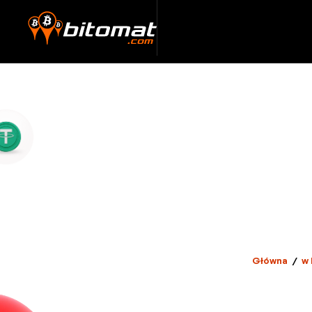
Główna
/
w 