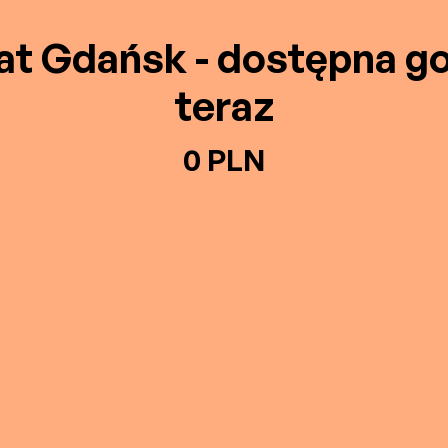
at Gdańsk - dostępna g
teraz
0 PLN