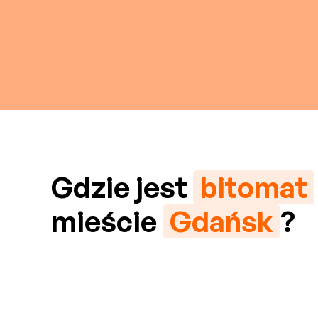
Gdzie jest
bitomat
mieście
Gdańsk
?