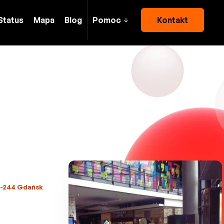
Status
Mapa
Blog
Pomoc
Kontakt
80-244 Gdańsk