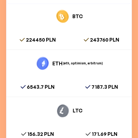
BTC
224450 PLN
243760 PLN
ETH
(eth, optimism, arbitrum)
6543.7 PLN
7187.3 PLN
LTC
156.32 PLN
171.69 PLN