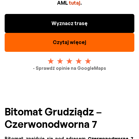
AML
tutaj
.
Wyznacz trasę
Czytaj więcej
- Sprawdź opinie na GoogleMaps
Bitomat Grudziądz –
Czerwonodworna 7
Bitomat znajduje się pod adresem
Czerwonodworna 7,