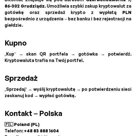
86-302 Grudziądz
. Umożliwia szybki zakup kryptowalut za
gotówkę oraz sprzedaż krypto z wypłatą
PLN
bezpośrednio z urządzenia – bez banku i bez rejestracji na
giełdzie.
Kupno
„Kup” → skan QR portfela → gotówka → potwierdź.
Kryptowaluta trafia na Twój portfel.
Sprzedaż
„Sprzedaj” → wyślij kryptowalutę → po potwierdzeniu sieci
zeskanuj kod → wypłać gotówkę.
Kontakt – Polska
🇵🇱 Poland (PL)
Telefon:
+48 83 888 1604