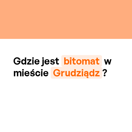
Gdzie jest
bitomat
w
mieście
Grudziądz
?