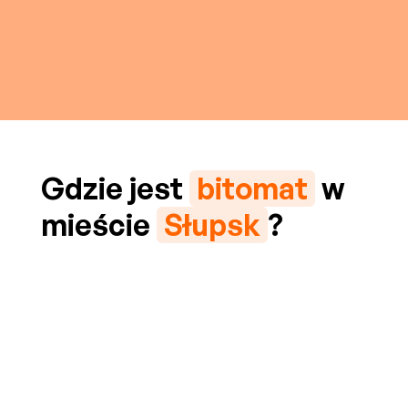
Gdzie jest
bitomat
w
mieście
Słupsk
?