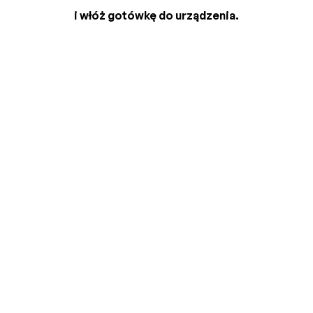
i włóż gotówkę do urządzenia.
2
3