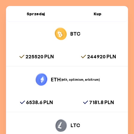
Sprzedaj
Kup
BTC
225520 PLN
244920 PLN
ETH
(eth, optimism, arbitrum)
6538.6 PLN
7181.8 PLN
LTC