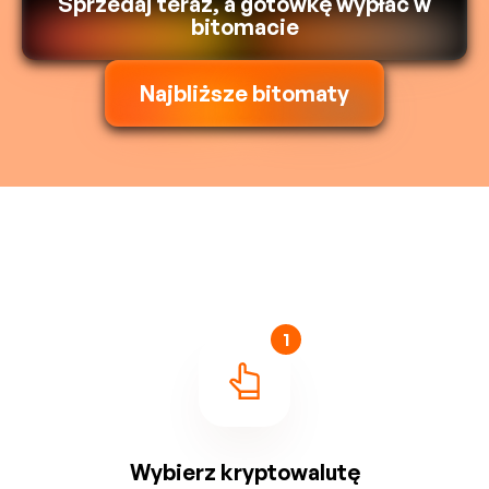
Sprzedaj teraz, a gotówkę wypłać w
bitomacie
Najbliższe bitomaty
1
Wybierz kryptowalutę