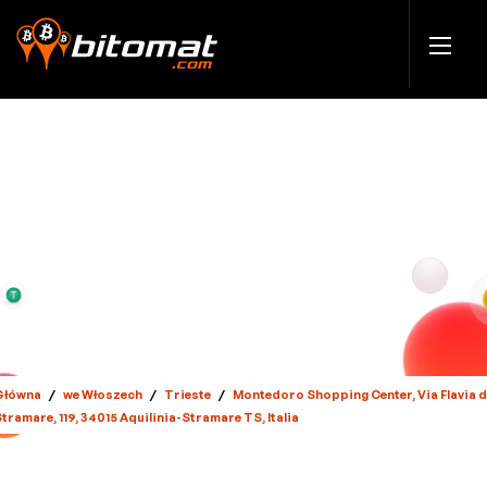
Główna
/
we Włoszech
/
Trieste
/
Montedoro Shopping Center, Via Flavia d
tramare, 119, 34015 Aquilinia-Stramare TS, Italia