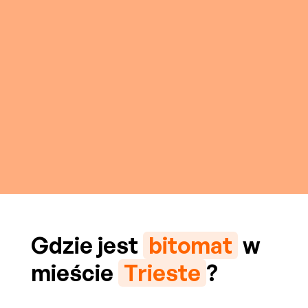
Gdzie jest
bitomat
w
mieście
Trieste
?