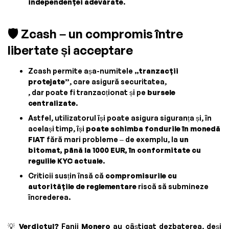
independenței adevărate
.
🛡️ Zcash – un compromis între
libertate și acceptare
Zcash permite așa-numitele
„tranzacții
protejate”
, care asigură securitatea,
, dar poate fi tranzacționat și pe
bursele
centralizate
.
Astfel, utilizatorul își poate asigura siguranța și, în
același timp, își
poate schimba fondurile în monedă
FIAT
fără mari probleme – de exemplu, la
un
bitomat, până la 1000 EUR, în conformitate cu
regulile KYC actuale
.
Criticii susțin însă că
compromisurile cu
autoritățile de reglementare
riscă să submineze
încrederea.
💡
Verdictul?
Fanii
Monero
au câștigat dezbaterea, deși