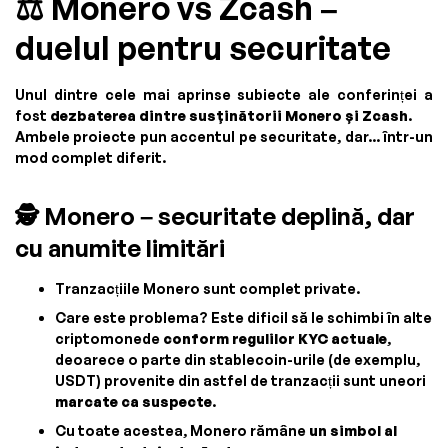
⚖️ Monero vs Zcash –
duelul pentru securitate
Unul dintre cele mai aprinse subiecte ale conferinței a
fost
dezbaterea dintre susținătorii Monero și Zcash
.
Ambele proiecte pun accentul pe securitate, dar... într-un
mod complet diferit.
🕵️ Monero – securitate deplină, dar
cu anumite limitări
Tranzacțiile Monero sunt complet private.
Care este problema? Este dificil să le schimbi în alte
criptomonede
conform regulilor KYC actuale
,
deoarece o parte din stablecoin-urile (de exemplu,
USDT) provenite din astfel de tranzacții sunt uneori
marcate ca suspecte
.
Cu toate acestea, Monero rămâne
un simbol al