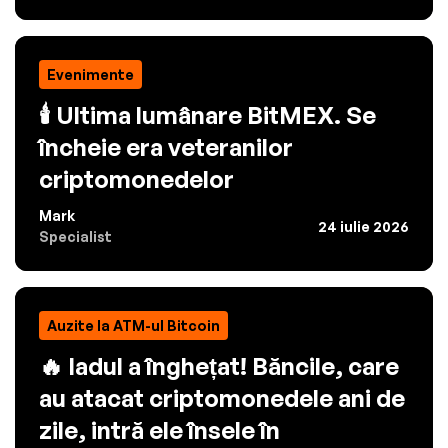
Evenimente
🕯️ Ultima lumânare BitMEX. Se
încheie era veteranilor
criptomonedelor
Mark
24 iulie 2026
Specialist
Auzite la ATM-ul Bitcoin
🔥 Iadul a înghețat! Băncile, care
au atacat criptomonedele ani de
zile, intră ele însele în