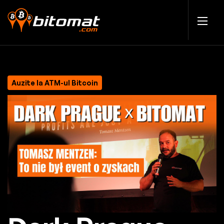
Auzite la ATM-ul Bitcoin