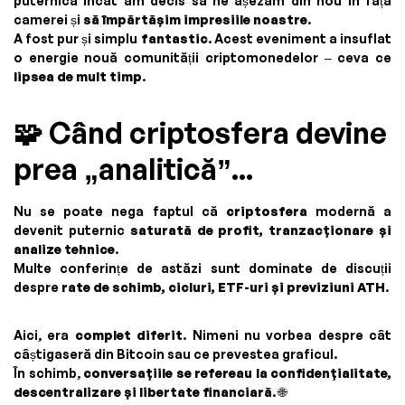
puternică încât am decis să ne așezăm din nou în fața
camerei și
să împărtășim impresiile noastre
.
A fost pur și simplu
fantastic
. Acest eveniment a insuflat
o energie nouă comunității criptomonedelor – ceva ce
lipsea de mult timp
.
🧩 Când criptosfera devine
prea „analitică”...
Nu se poate nega faptul că
criptosfera
modernă a
devenit puternic
saturată de profit, tranzacționare și
analize tehnice
.
Multe conferințe de astăzi sunt dominate de discuții
despre
rate de schimb, cicluri, ETF-uri și previziuni ATH
.
Aici, era
complet diferit
. Nimeni nu vorbea despre cât
câștigaseră din Bitcoin sau ce prevestea graficul.
În schimb,
conversațiile se refereau la confidențialitate,
descentralizare și libertate financiară
. 🌐