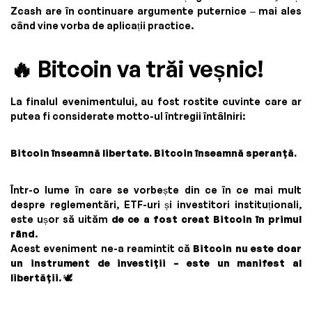
Zcash are în continuare argumente puternice – mai ales
când vine vorba de aplicații practice.
🔥 Bitcoin va trăi veșnic!
La finalul evenimentului, au fost rostite cuvinte care ar
putea fi considerate motto-ul întregii întâlniri:
Bitcoin înseamnă libertate. Bitcoin înseamnă speranță.
Într-o lume în care se vorbește din ce în ce mai mult
despre reglementări, ETF-uri și investitori instituționali,
este ușor să uităm
de ce a fost creat Bitcoin în primul
rând
.
Acest eveniment ne-a reamintit că
Bitcoin nu este doar
un instrument de investiții – este un manifest al
libertății
. 🕊️