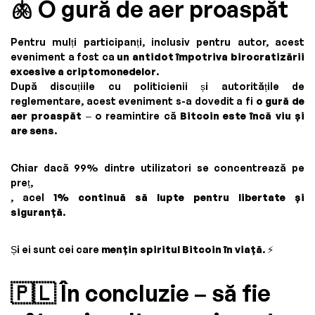
🫁 O gură de aer proaspăt
Pentru mulți participanți, inclusiv pentru autor, acest
eveniment a fost ca
un antidot împotriva birocratizării
excesive a criptomonedelor
.
După discuțiile cu politicienii și autoritățile de
reglementare, acest eveniment s-a dovedit a fi
o gură de
aer proaspăt
– o reamintire că
Bitcoin este încă viu și
are sens
.
Chiar dacă 99% dintre utilizatori se concentrează pe
preț,
, acel
1% continuă să lupte pentru libertate și
siguranță
.
Și ei sunt cei care
mențin spiritul Bitcoin în viață
. ⚡
🇵🇱 În concluzie – să fie