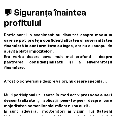
💬 Siguranța înaintea
profitului
Participanții la eveniment au discutat despre
modul în
care se pot proteja confidențialitatea și suveranitatea
financiară în conformitate cu legea
, dar nu cu scopul de
a „evita plata impozitelor”.
Era vorba despre ceva mult mai profund –
despre
păstrarea confidențialității și a suveranității
financiare
.
A fost o conversație despre valori, nu despre speculații.
Mulți participanți utilizează în mod activ
protocoale DeFi
descentralizate
și aplicații
peer-to-peer
despre care
majoritatea oamenilor nici măcar nu au auzit.
Ei sunt adevărații moștenitori ai viziunii
lui Satoshi