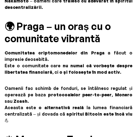
Nakamoto
– oameni care
trăiesc cu adevărat în spiritul
descentralizării
.
🌍 Praga – un oraș cu o
comunitate vibrantă
Comunitatea criptomonedelor din Praga
a făcut o
impresie deosebită.
Este o comunitate care
nu numai că vorbește despre
libertatea financiară
, ci
o și folosește în mod activ
.
Oamenii fac schimb de fonduri, se întâlnesc regulat și
operează pe baza
protocoalelor peer-to-peer
,
Monero
sau
Zcash
.
Aceasta este
o alternativă reală
la lumea financiară
centralizată – și dovada că
spiritul Bitcoin este încă viu
💪