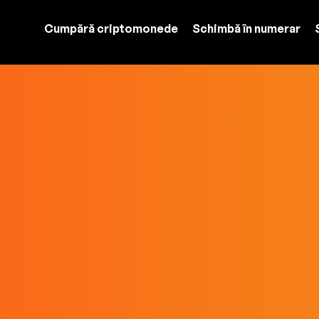
Cumpără criptomonede
Schimbă în numerar