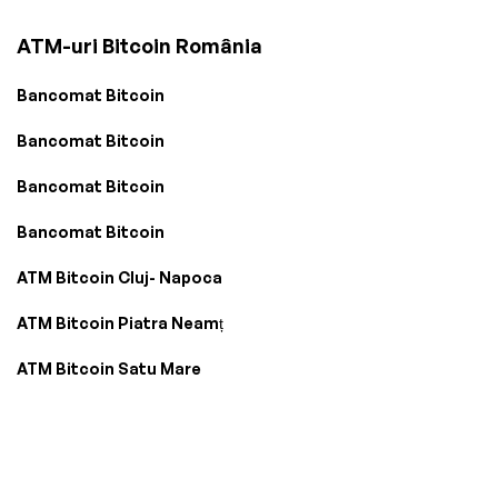
ATM-uri Bitcoin România
Bancomat Bitcoin
Bancomat Bitcoin
Bancomat Bitcoin
Bancomat Bitcoin
ATM Bitcoin Cluj- Napoca
ATM Bitcoin Piatra Neamț
ATM Bitcoin Satu Mare