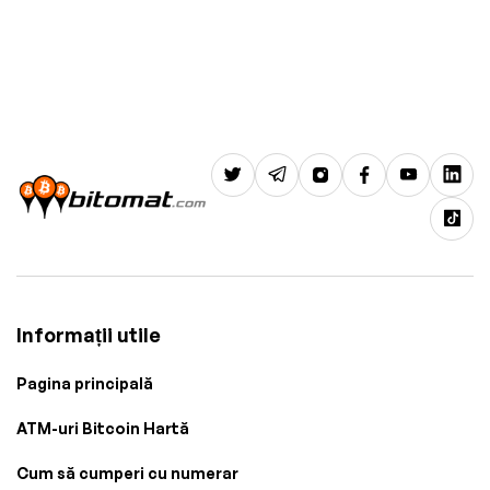
Informații utile
Pagina principală
ATM-uri Bitcoin Hartă
Cum să cumperi cu numerar