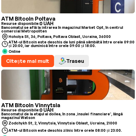
ATM Bitcoin Poltava
0 UAH
Resurse disponibile:
Bancomatul se află la intrarea în magazinul Market Opt, în centrul
comercial Metropoliten
Hoholya St, 36, Poltava, Poltava Oblast, Ucraina, 36000
ATM-ul Bitcoin este deschis de luni până sâmbătă între orele 09:00
și 20:00, iar duminică între orele 09:00 și 18:00.
Online
Citește mai mult
Traseu
ATM Bitcoin Vinnytsia
0 UAH
Resurse disponibile:
Bancomatul de la etajul al doilea, în zona „insulei financiare”, lângă
magazinul Watson
Zodchykh St, 2, Vinnytsia, Vinnytsia Oblast, Ucraina, 21000
ATM-ul Bitcoin este deschis zilnic între orele 08:00 și 23:00.