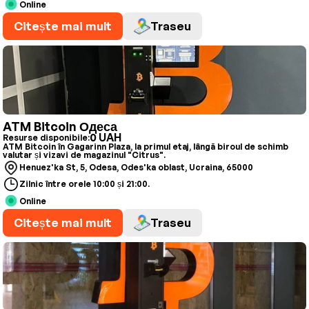
Online
Citește mai mult
Traseu
ATM Bitcoin Одеса
0 UAH
Resurse disponibile:
ATM Bitcoin în Gagarinn Plaza, la primul etaj, lângă biroul de schimb
valutar și vizavi de magazinul "Citrus".
Henuez'ka St, 5, Odesa, Odes'ka oblast, Ucraina, 65000
Zilnic între orele 10:00 și 21:00.
Online
Citește mai mult
Traseu