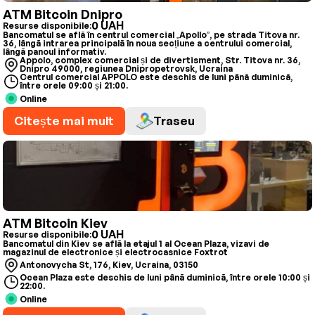
ATM Bitcoin Dnipro
0 UAH
Resurse disponibile:
Bancomatul se află în centrul comercial „Apollo”, pe strada Titova nr.
36, lângă intrarea principală în noua secțiune a centrului comercial,
lângă panoul informativ.
Appolo, complex comercial și de divertisment, Str. Titova nr. 36,
Dnipro 49000, regiunea Dnipropetrovsk, Ucraina
Centrul comercial APPOLO este deschis de luni până duminică,
între orele 09:00 și 21:00.
Online
Citește mai mult
Traseu
ATM Bitcoin Kiev
0 UAH
Resurse disponibile:
Bancomatul din Kiev se află la etajul 1 al Ocean Plaza, vizavi de
magazinul de electronice și electrocasnice Foxtrot
Antonovycha St, 176, Kiev, Ucraina, 03150
Ocean Plaza este deschis de luni până duminică, între orele 10:00 și
22:00.
Online