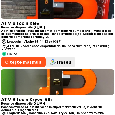
ATM Bitcoin Kiev
0 UAH
Resurse disponibile:
ATM-ul Bitcoin listat pe Bitomat.com pentru cumpărare și vânzare de
criptomonede se află la etajul 1, lângă oficiul poștal Meest Express din
centrul comercial Teremky-2.
Lyatoshyns'koho St, 14, Kiev 03191
ATM-ul Bitcoin este disponibil de luni până duminică, între 8:00 și
22:00.
Online
Citește mai mult
Traseu
ATM Bitcoin Kryvyi Rih
0 UAH
Resurse disponibile:
Bancomatul se află la intrarea în supermarketul Varus, în centrul
comercial Gagarin Mall
Gagarin Mall, Haharina Ave, 54v, Kryvyi Rih, Dnipropetrovs'ka