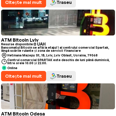
Citește mai mult
Traseu
ATM Bitcoin Lviv
0 UAH
Resurse disponibile:
Bancomatul Bitcoin se află la etajul 1 al centrului comercial Spartak,
lângă scările rulante și zona de servicii financiare
Hetmana Mazepy St, 1B, Lviv, Lviv Oblast, Ucraina, 79068
Centrul comercial SPARTAK este deschis de luni până duminică,
între orele 10.00 și 22.00.
Online
Citește mai mult
Traseu
ATM Bitcoin Odesa