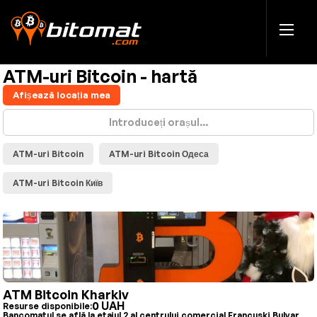
ATM-uri Bitcoin - hartă
Afișează locația mea
ATM-uri Bitcoin
ATM-uri Bitcoin Одеса
ATM-uri Bitcoin Київ
ATM Bitcoin Kharkiv
0 UAH
Resurse disponibile:
Bancomatul se află la etajul 2 al centrului comercial Francuski Bulvar,