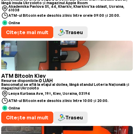
lângă insula Ukrzoloto și magazinul Apple Room
Akademika Pavlova St, 44, Kharkiv, Kharkivs'ka oblast, Ucraina,
61038
ATM-ul Bitcoin este deschis zilnic între orele 09:00 și 20:00.
Online
Citește mai mult
Traseu
ATM Bitcoin Kiev
0 UAH
Resurse disponibile:
Bancomatul se află la etajul al doilea, lângă standul Loteria Națională și
magazinul Ukrzoloto
Lesya Kurbasa Ave, 19А, Kiev, Ucraina, 03194
ATM-ul Bitcoin este deschis zilnic între 10:00 și 20:00.
Online
Citește mai mult
Traseu