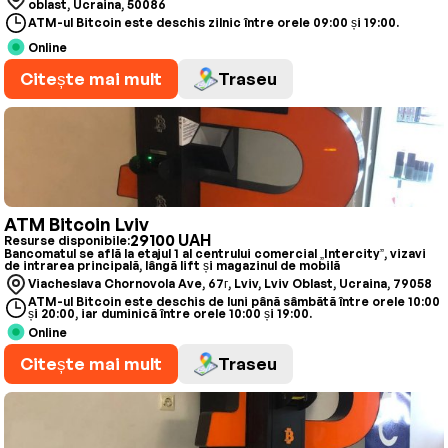
oblast, Ucraina, 50086
ATM-ul Bitcoin este deschis zilnic între orele 09:00 și 19:00.
Online
Citește mai mult
Traseu
ATM Bitcoin Lviv
29100 UAH
Resurse disponibile:
Bancomatul se află la etajul 1 al centrului comercial „Intercity”, vizavi
de intrarea principală, lângă lift și magazinul de mobilă
Viacheslava Chornovola Ave, 67г, Lviv, Lviv Oblast, Ucraina, 79058
ATM-ul Bitcoin este deschis de luni până sâmbătă între orele 10:00
și 20:00, iar duminică între orele 10:00 și 19:00.
Online
Citește mai mult
Traseu