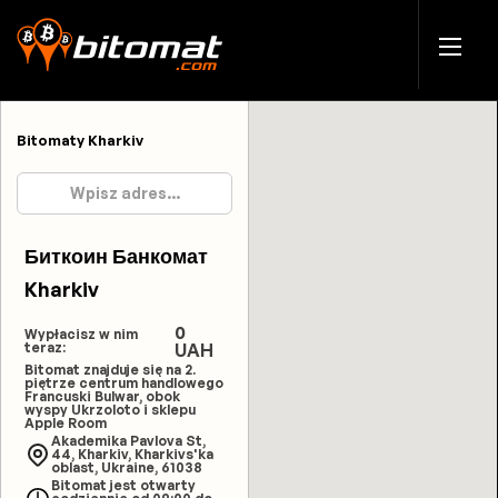
Bitomaty Kharkiv
Биткоин Банкомат
Kharkiv
0
Wypłacisz w nim
teraz:
UAH
Bitomat znajduje się na 2.
piętrze centrum handlowego
Francuski Bulwar, obok
wyspy Ukrzoloto i sklepu
Apple Room
Akademika Pavlova St,
44, Kharkiv, Kharkivs'ka
oblast, Ukraine, 61038
Bitomat jest otwarty