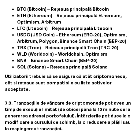
BTC (Bitcoin) – Rețeaua principală Bitcoin
ETH (Ethereum) – Rețeaua principală Ethereum,
Optimism, Arbitrum
LTC (Litecoin) – Rețeaua principală Litecoin
USDC (USD Coin) – Ethereum (ERC-20), Optimism,
Arbitrum, Polygon, Binance Smart Chain (BEP-20)
TRX (Tron) – Rețeaua principală Tron (TRC-20)
WLD (Worldcoin) – Worldchain, Optimism
BNB – Binance Smart Chain (BEP-20)
SOL (Solana) – Rețeaua principală Solana
Utilizatorii trebuie să se asigure că atât criptomoneda,
cât și rețeaua sunt compatibile cu lista activelor
acceptate.
7.3.
Tranzacțiile de vânzare de criptomonede pot avea un
timp de execuție limitat (de obicei până la 10 minute de la
generarea adresei portofelului). Întârzierile pot duce la o
modificare a cursului de schimb, la o reducere a plății sau
la respingerea tranzacției.