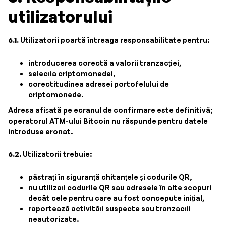
utilizatorului
6.1.
Utilizatorii poartă întreaga responsabilitate pentru:
introducerea corectă a valorii tranzacției,
selecția criptomonedei,
corectitudinea adresei portofelului de
criptomonede.
Adresa afișată pe ecranul de confirmare este definitivă;
operatorul ATM-ului Bitcoin nu răspunde pentru datele
introduse eronat.
6.2.
Utilizatorii trebuie:
păstrați în siguranță chitanțele și codurile QR,
nu utilizați codurile QR sau adresele în alte scopuri
decât cele pentru care au fost concepute inițial,
raportează activități suspecte sau tranzacții
neautorizate.