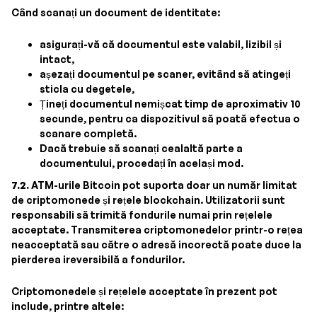
Când scanați un document de identitate:
asigurați-vă că documentul este valabil, lizibil și
intact,
așezați documentul pe scaner, evitând să atingeți
sticla cu degetele,
Țineți documentul nemișcat timp de aproximativ 10
secunde, pentru ca dispozitivul să poată efectua o
scanare completă.
Dacă trebuie să scanați cealaltă parte a
documentului, procedați în același mod.
7.2.
ATM-urile Bitcoin pot suporta doar un număr limitat
de criptomonede și rețele blockchain. Utilizatorii sunt
responsabili să trimită fondurile numai prin rețelele
acceptate. Transmiterea criptomonedelor printr-o rețea
neacceptată sau către o adresă incorectă poate duce la
pierderea ireversibilă a fondurilor.
Criptomonedele și rețelele acceptate în prezent pot
include, printre altele: