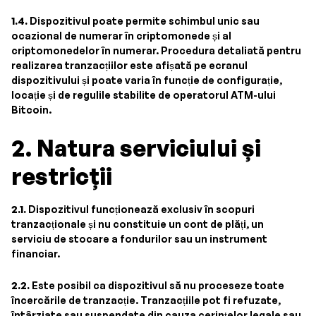
1.4.
Dispozitivul poate permite schimbul unic sau
ocazional de numerar în criptomonede și al
criptomonedelor în numerar. Procedura detaliată pentru
realizarea tranzacțiilor este afișată pe ecranul
dispozitivului și poate varia în funcție de configurație,
locație și de regulile stabilite de operatorul ATM-ului
Bitcoin.
2. Natura serviciului și
restricții
2.1.
Dispozitivul funcționează exclusiv în scopuri
tranzacționale și nu constituie un cont de plăți, un
serviciu de stocare a fondurilor sau un instrument
financiar.
2.2.
Este posibil ca dispozitivul să nu proceseze toate
încercările de tranzacție. Tranzacțiile pot fi refuzate,
întârziate sau suspendate din cauza cerințelor legale sau