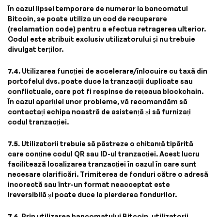
În cazul lipsei temporare de numerar la bancomatul
Bitcoin, se poate utiliza un cod de recuperare
(reclamation code) pentru a efectua retragerea ulterior.
Codul este atribuit exclusiv utilizatorului și nu trebuie
divulgat terților.
7.4.
Utilizarea funcției de accelerare/înlocuire cu taxă din
portofelul dvs. poate duce la tranzacții duplicate sau
conflictuale, care pot fi respinse de rețeaua blockchain.
În cazul apariției unor probleme, vă recomandăm să
contactați echipa noastră de asistență și să furnizați
codul tranzacției.
7.5.
Utilizatorii trebuie să păstreze o chitanță tipărită
care conține codul QR sau ID-ul tranzacției. Acest lucru
facilitează localizarea tranzacției în cazul în care sunt
necesare clarificări. Trimiterea de fonduri către o adresă
incorectă sau într-un format neacceptat este
ireversibilă și poate duce la pierderea fondurilor.
7.6.
Prin utilizarea bancomatului Bitcoin, utilizatorii