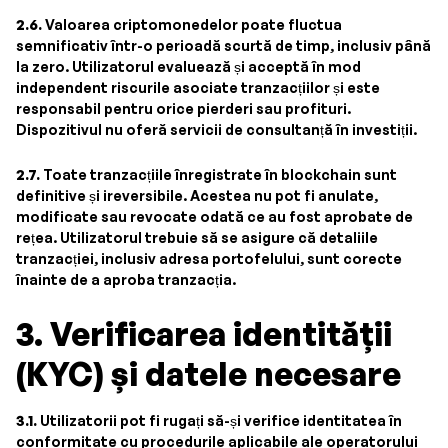
2.6.
Valoarea criptomonedelor poate fluctua
semnificativ într-o perioadă scurtă de timp, inclusiv până
la zero. Utilizatorul evaluează și acceptă în mod
independent riscurile asociate tranzacțiilor și este
responsabil pentru orice pierderi sau profituri.
Dispozitivul nu oferă servicii de consultanță în investiții.
2.7.
Toate tranzacțiile înregistrate în blockchain sunt
definitive și ireversibile. Acestea nu pot fi anulate,
modificate sau revocate odată ce au fost aprobate de
rețea. Utilizatorul trebuie să se asigure că detaliile
tranzacției, inclusiv adresa portofelului, sunt corecte
înainte de a aproba tranzacția.
3. Verificarea identității
(KYC) și datele necesare
3.1.
Utilizatorii pot fi rugați să-și verifice identitatea în
conformitate cu procedurile aplicabile ale operatorului