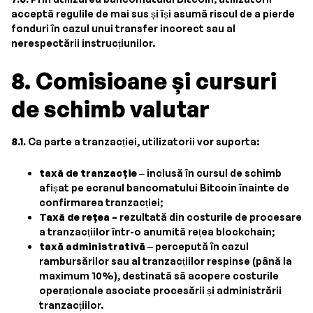
acceptă regulile de mai sus și își asumă riscul de a pierde
fonduri în cazul unui transfer incorect sau al
nerespectării instrucțiunilor.
8. Comisioane și cursuri
de schimb valutar
8.1.
Ca parte a tranzacției, utilizatorii vor suporta:
taxă de tranzacție
– inclusă în cursul de schimb
afișat pe ecranul bancomatului Bitcoin înainte de
confirmarea tranzacției;
Taxă de rețea –
rezultată din costurile de procesare
a tranzacțiilor într-o anumită rețea blockchain;
taxă administrativă
– percepută în cazul
rambursărilor sau al tranzacțiilor respinse (până la
maximum 10%), destinată să acopere costurile
operaționale asociate procesării și administrării
tranzacțiilor.