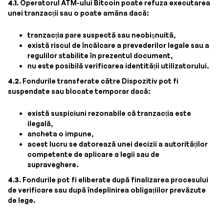
4.1.
Operatorul ATM-ului Bitcoin poate refuza executarea
unei tranzacții sau o poate amâna dacă:
tranzacția pare suspectă sau neobișnuită,
există riscul de încălcare a prevederilor legale sau a
regulilor stabilite în prezentul document,
nu este posibilă verificarea identității utilizatorului.
4.2.
Fondurile transferate către Dispozitiv pot fi
suspendate sau blocate temporar dacă:
există suspiciuni rezonabile că tranzacția este
ilegală,
ancheta o impune,
acest lucru se datorează unei decizii a autorităților
competente de aplicare a legii sau de
supraveghere.
4.3.
Fondurile pot fi eliberate după finalizarea procesului
de verificare sau după îndeplinirea obligațiilor prevăzute
de lege.