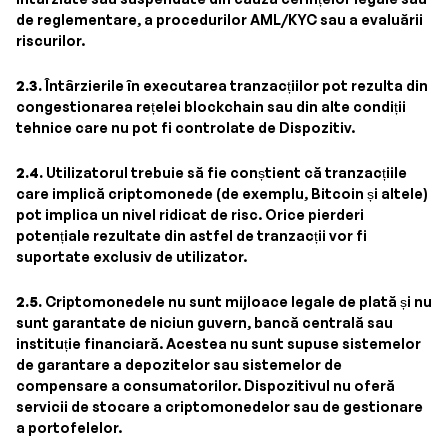
de reglementare, a procedurilor AML/KYC sau a evaluării
riscurilor.
2.3.
Întârzierile în executarea tranzacțiilor pot rezulta din
congestionarea rețelei blockchain sau din alte condiții
tehnice care nu pot fi controlate de Dispozitiv.
2.4.
Utilizatorul trebuie să fie conștient că tranzacțiile
care implică criptomonede (de exemplu, Bitcoin și altele)
pot implica un nivel ridicat de risc. Orice pierderi
potențiale rezultate din astfel de tranzacții vor fi
suportate exclusiv de utilizator.
2.5.
Criptomonedele nu sunt mijloace legale de plată și nu
sunt garantate de niciun guvern, bancă centrală sau
instituție financiară. Acestea nu sunt supuse sistemelor
de garantare a depozitelor sau sistemelor de
compensare a consumatorilor. Dispozitivul nu oferă
servicii de stocare a criptomonedelor sau de gestionare
a portofelelor.