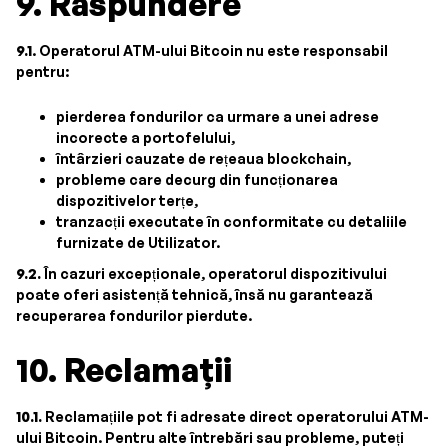
9. Răspundere
9.1
. Operatorul ATM-ului Bitcoin nu este responsabil
pentru:
pierderea fondurilor ca urmare a unei adrese
incorecte a portofelului,
întârzieri cauzate de rețeaua blockchain,
probleme care decurg din funcționarea
dispozitivelor terțe,
tranzacții executate în conformitate cu detaliile
furnizate de Utilizator.
9.2.
În cazuri excepționale, operatorul dispozitivului
poate oferi asistență tehnică, însă nu garantează
recuperarea fondurilor pierdute.
10. Reclamații
10.1.
Reclamațiile pot fi adresate direct operatorului ATM-
ului Bitcoin. Pentru alte întrebări sau probleme, puteți