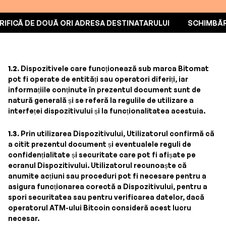
VERIFICĂ DE DOUĂ ORI ADRESA DESTINATARULUI
SCHI
1.2.
Dispozitivele care funcționează sub marca Bitomat
pot fi operate de entități sau operatori diferiți, iar
informațiile conținute în prezentul document sunt de
natură generală și se referă la regulile de utilizare a
interfeței dispozitivului și la funcționalitatea acestuia.
1.3.
Prin utilizarea Dispozitivului, Utilizatorul confirmă că
a citit prezentul document și eventualele reguli de
confidențialitate și securitate care pot fi afișate pe
ecranul Dispozitivului. Utilizatorul recunoaște că
anumite acțiuni sau proceduri pot fi necesare pentru a
asigura funcționarea corectă a Dispozitivului, pentru a
spori securitatea sau pentru verificarea datelor, dacă
operatorul ATM-ului Bitcoin consideră acest lucru
necesar.