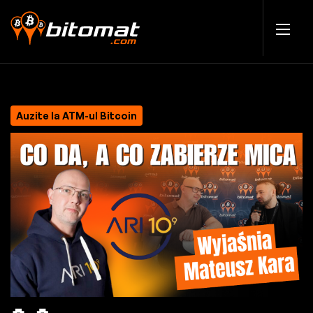
Auzite la ATM-ul Bitcoin