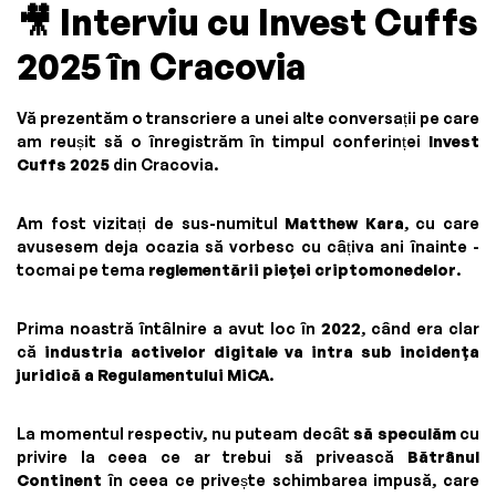
🎥
Interviu cu Invest Cuffs
2025 în Cracovia
Vă prezentăm o transcriere a unei alte conversații pe care
am reușit să o înregistrăm în timpul conferinței
Invest
Cuffs 2025
din Cracovia.
Am fost vizitați de sus-numitul
Matthew Kara
, cu care
avusesem deja ocazia să vorbesc cu câțiva ani înainte -
tocmai pe tema
reglementării pieței criptomonedelor
.
Prima noastră întâlnire a avut loc în
2022
, când era clar
că
industria activelor digitale va intra sub incidența
juridică a Regulamentului MiCA
.
La momentul respectiv, nu puteam decât
să speculăm
cu
privire la ceea ce ar trebui să privească
Bătrânul
Continent
în ceea ce privește schimbarea impusă, care