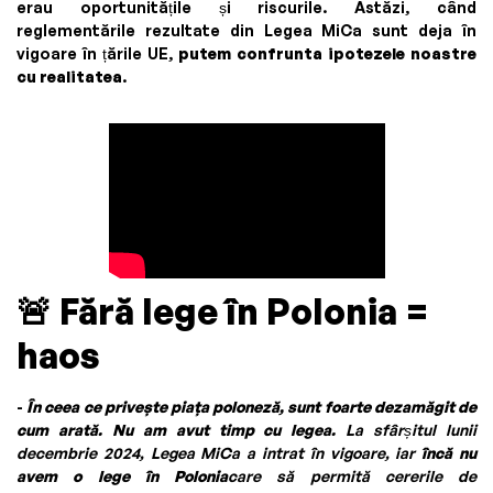
erau oportunitățile și riscurile. Astăzi, când
reglementările rezultate din Legea MiCa sunt deja în
vigoare în țările UE,
putem confrunta ipotezele noastre
cu realitatea
.
🚨
Fără lege în Polonia =
haos
-
În ceea ce privește piața poloneză, sunt foarte dezamăgit de
cum arată. Nu am avut timp cu legea.
La sfârșitul lunii
decembrie 2024, Legea MiCa a intrat în vigoare, iar
încă nu
avem o lege în Polonia
care să permită cererile de