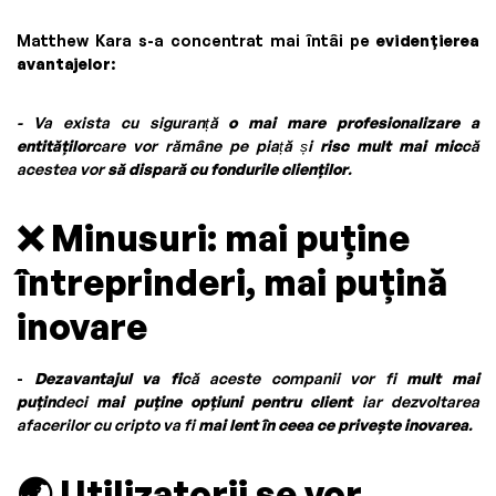
Matthew Kara s-a concentrat mai întâi pe
evidențierea
avantajelor
:
- Va exista cu siguranță
o mai mare profesionalizare a
entităților
care vor rămâne pe piață și
risc mult mai mic
că
acestea vor
să dispară cu fondurile clienților
.
❌
Minusuri: mai puține
întreprinderi, mai puțină
inovare
-
Dezavantajul va fi
că aceste companii vor fi
mult mai
puțin
deci
mai puține opțiuni pentru client
iar dezvoltarea
afacerilor cu cripto va fi
mai lent în ceea ce privește inovarea
.
🌏
Utilizatorii se vor