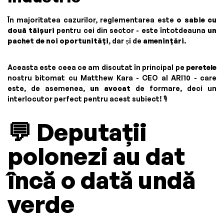
În majoritatea cazurilor, reglementarea este
o sabie cu
două tăișuri
pentru cei din sector - este întotdeauna
un
pachet de noi oportunități
, dar și de
amenințări
.
Aceasta este ceea ce am discutat în principal pe
peretele
nostru bitomat cu Matthew Kara - CEO al ARI10 - care
este, de asemenea,
un avocat
de formare, deci un
interlocutor perfect pentru acest subiect! 🎙️
💬
Deputații
polonezi au dat
încă o dată undă
verde