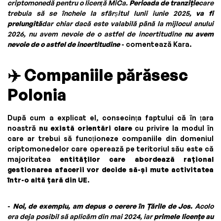
criptomonedă pentru o licență MiCa.
Perioada de tranziție
care
trebuia să se încheie la sfârșitul lunii iunie 2025,
va fi
prelungită
dar chiar dacă este valabilă până la mijlocul anului
2026, nu avem nevoie de o astfel de incertitudine
nu avem
nevoie de o astfel de incertitudine
- comentează Kara.
✈️
Companiile părăsesc
Polonia
După cum a explicat el, consecința faptului că în țara
noastră
nu există orientări clare
cu privire la modul în
care ar trebui să funcționeze companiile din domeniul
criptomonedelor care operează pe teritoriul său este că
majoritatea
entităților care abordează rațional
gestionarea afacerii vor decide să-și mute activitatea
într-o altă țară din UE
.
-
Noi, de exemplu, am depus o cerere în Țările de Jos.
Acolo
era deja posibil să aplicăm din mai 2024, iar
primele licențe au