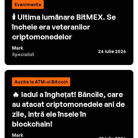
Evenimente
🕯️ Ultima lumânare BitMEX. Se
încheie era veteranilor
criptomonedelor
Mark
24 iulie 2026
Specialist
Auzite la ATM-ul Bitcoin
🔥 Iadul a înghețat! Băncile, care
au atacat criptomonedele ani de
zile, intră ele însele în
blockchain!
Mark