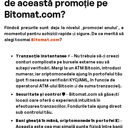
de această promoție pe
Bitomat.com?
Fiindcă prețurile sunt deja la nivelul „promoției anului”, e
momentul pentru achiziții rapide și sigure. De ce merită să
alegi tocmai
Bitomat.com
?
Tranzacție instantanee ⚡
– Nu trebuie să-ți creezi
conturi complicate pe bursele externe sau să
aștepți verificări. Mergi la un ATM Bitcoin, introduci
numerar, iar criptomonedele ajung în portofelul tău
(pot fi necesare verificări KYC/AML, în funcție de
operatorul ATM-ului Bitcoin și de suma tranzacției).
Securitate și control 🛡️
– Bitomat.com să găsești
locații care oferă o experiență intuitivă în
efectuarea tranzacțiilor. Fondurile tale ajung direct
sub controlul tău.
Bani gheață în mână, criptomonede în portofel 💵
–
Aceasta este cea mai simplă punte fizică între banii