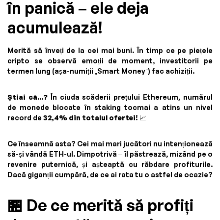
în panică – ele deja
acumulează!
Merită să înveți de la cei mai buni. În timp ce pe piețele
cripto se observă emoții de moment, investitorii pe
termen lung (așa-numiții „Smart Money”) fac achiziții.
Știai că...?
În ciuda scăderii prețului Ethereum, numărul
de monede blocate în staking tocmai a atins un nivel
record de
32,4% din totalul ofertei
! 📈
Ce înseamnă asta? Cei mai mari jucători nu intenționează
să-și vândă ETH-ul. Dimpotrivă – îl păstrează, mizând pe o
revenire puternică, și așteaptă cu răbdare profiturile.
Dacă giganții cumpără, de ce ai rata tu o astfel de ocazie?
🏪 De ce merită să profiți