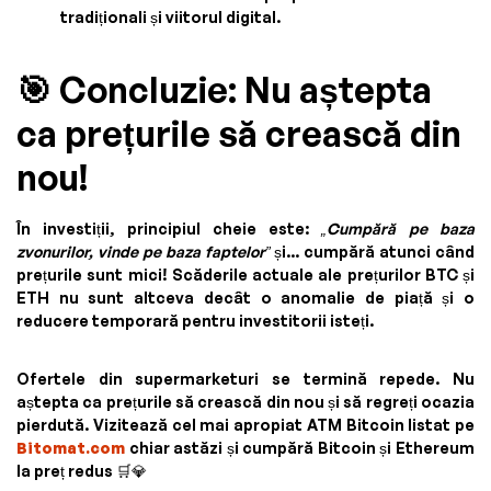
tradiționali și viitorul digital.
🎯 Concluzie: Nu aștepta
ca prețurile să crească din
nou!
În investiții, principiul cheie este:
„Cumpără pe baza
zvonurilor, vinde pe baza faptelor”
și... cumpără atunci când
prețurile sunt mici! Scăderile actuale ale prețurilor BTC și
ETH nu sunt altceva decât o anomalie de piață și o
reducere temporară pentru investitorii isteți.
Ofertele din supermarketuri se termină repede. Nu
aștepta ca prețurile să crească din nou și să regreți ocazia
pierdută. Vizitează cel mai apropiat ATM Bitcoin listat pe
Bitomat.com
chiar astăzi și cumpără Bitcoin și Ethereum
la preț redus 🛒💎