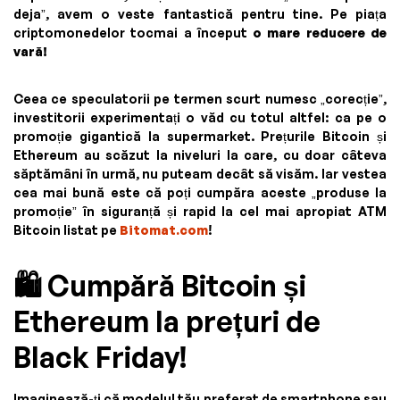
deja”, avem o veste fantastică pentru tine. Pe piața
criptomonedelor tocmai a început
o mare reducere de
vară!
Ceea ce speculatorii pe termen scurt numesc „corecție”,
investitorii experimentați o văd cu totul altfel: ca pe o
promoție gigantică la supermarket. Prețurile Bitcoin și
Ethereum au scăzut la niveluri la care, cu doar câteva
săptămâni în urmă, nu puteam decât să visăm. Iar vestea
cea mai bună este că poți cumpăra aceste „produse la
promoție” în siguranță și rapid la cel mai apropiat ATM
Bitcoin listat pe
Bitomat.com
!
🛍️ Cumpără Bitcoin și
Ethereum la prețuri de
Black Friday!
Imaginează-ți că modelul tău preferat de smartphone sau