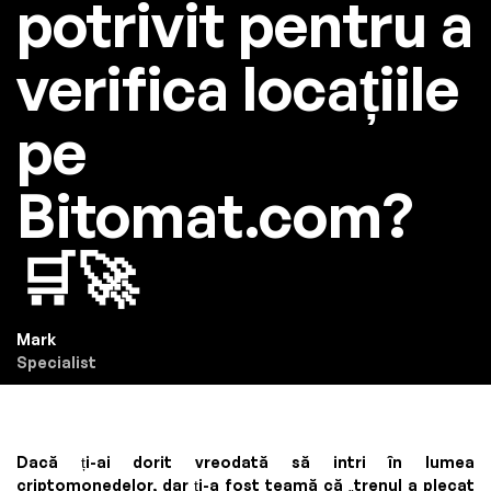
potrivit pentru a
verifica locațiile
pe
Bitomat.com?
🛒🚀
Mark
Specialist
Dacă ți-ai dorit vreodată să intri în lumea
criptomonedelor, dar ți-a fost teamă că „trenul a plecat