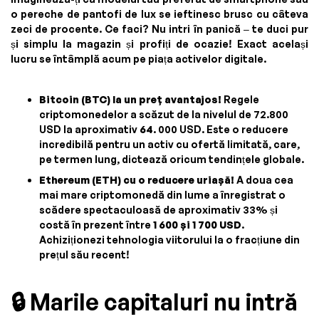
o pereche de pantofi de lux se ieftinesc brusc cu câteva
zeci de procente. Ce faci? Nu intri în panică – te duci pur
și simplu la magazin și profiți de ocazie! Exact același
lucru se întâmplă acum pe piața activelor digitale.
Bitcoin (BTC) la un preț avantajos!
Regele
criptomonedelor a scăzut de la nivelul de 72.800
USD la aproximativ
64
. 000 USD. Este o reducere
incredibilă pentru un activ cu ofertă limitată, care,
pe termen lung, dictează oricum tendințele globale.
Ethereum (ETH) cu o reducere uriașă!
A doua cea
mai mare criptomonedă din lume a înregistrat o
scădere spectaculoasă de aproximativ 33% și
costă în prezent între
1 600 și 1 700 USD
.
Achiziționezi tehnologia viitorului la o fracțiune din
prețul său recent!
🔒 Marile capitaluri nu intră