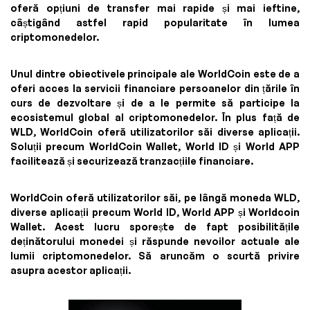
oferă opțiuni de transfer mai rapide și mai ieftine,
câștigând astfel rapid popularitate în lumea
criptomonedelor.
Unul dintre obiectivele principale ale WorldCoin este de a
oferi acces la servicii financiare persoanelor din țările în
curs de dezvoltare și de a le permite să participe la
ecosistemul global al criptomonedelor. În plus față de
WLD, WorldCoin oferă utilizatorilor săi diverse aplicații.
Soluții precum WorldCoin Wallet, World ID și World APP
facilitează și securizează tranzacțiile financiare.
WorldCoin oferă utilizatorilor săi, pe lângă moneda WLD,
diverse aplicații precum World ID, World APP și Worldcoin
Wallet. Acest lucru sporește de fapt posibilitățile
deținătorului monedei și răspunde nevoilor actuale ale
lumii criptomonedelor. Să aruncăm o scurtă privire
asupra acestor aplicații.