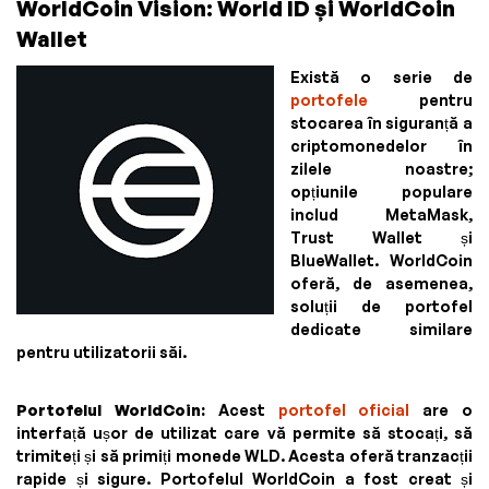
WorldCoin Vision: World ID și WorldCoin
Wallet
Există o serie de
portofele
pentru
stocarea în siguranță a
criptomonedelor în
zilele noastre;
opțiunile populare
includ MetaMask,
Trust Wallet și
BlueWallet. WorldCoin
oferă, de asemenea,
soluții de portofel
dedicate similare
pentru utilizatorii săi.
Portofelul WorldCoin:
Acest
portofel oficial
are o
interfață ușor de utilizat care vă permite să stocați, să
trimiteți și să primiți monede WLD. Acesta oferă tranzacții
rapide și sigure. Portofelul WorldCoin a fost creat și