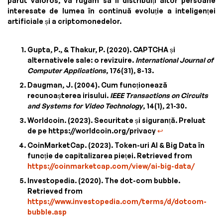
părut valoros, vă rugăm să îl distribuiți altor persoane
interesate de lumea în continuă evoluție a inteligenței
artificiale și a criptomonedelor.
Gupta, P., & Thakur, P. (2020). CAPTCHA și
alternativele sale: o revizuire.
International Journal of
Computer Applications
, 176(31), 8-13.
Daugman, J. (2004). Cum funcționează
recunoașterea irisului.
IEEE Transactions on Circuits
and Systems for Video Technology
, 14(1), 21-30.
Worldcoin. (2023). Securitate și siguranță. Preluat
de pe https://worldcoin.org/privacy
↩
CoinMarketCap. (2023). Token-uri AI & Big Data în
funcție de capitalizarea pieței. Retrieved from
https://coinmarketcap.com/view/ai-big-data/
Investopedia. (2020). The dot-com bubble.
Retrieved from
https://www.investopedia.com/terms/d/dotcom-
bubble.asp