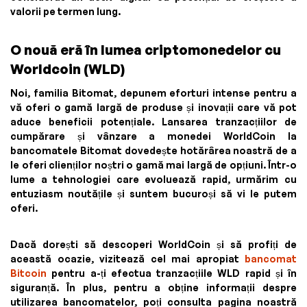
valorii pe termen lung.
O nouă eră în lumea criptomonedelor cu
Worldcoin (WLD)
Noi, familia Bitomat, depunem eforturi intense pentru a
vă oferi o gamă largă de produse și inovații care vă pot
aduce beneficii potențiale. Lansarea tranzacțiilor de
cumpărare și vânzare a monedei WorldCoin la
bancomatele Bitomat dovedește hotărârea noastră de a
le oferi clienților noștri o gamă mai largă de opțiuni. Într-o
lume a tehnologiei care evoluează rapid, urmărim cu
entuziasm noutățile și suntem bucuroși să vi le putem
oferi.
Dacă dorești să descoperi WorldCoin și să profiți de
această ocazie, vizitează cel mai apropiat
bancomat
Bitcoin
pentru a-ți efectua tranzacțiile WLD rapid și în
siguranță. În plus, pentru a obține informații despre
utilizarea bancomatelor, poți consulta pagina noastră