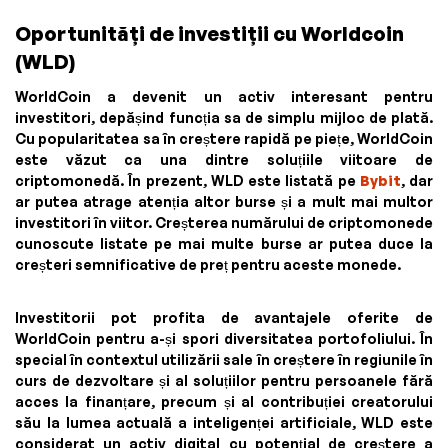
Oportunități de investiții cu Worldcoin
(WLD)
WorldCoin a devenit un activ interesant pentru
investitori, depășind funcția sa de simplu mijloc de plată.
Cu popularitatea sa în creștere rapidă pe piețe, WorldCoin
este văzut ca una dintre soluțiile viitoare de
criptomonedă. În prezent, WLD este listată pe
Bybit
, dar
ar putea atrage atenția altor burse și a mult mai multor
investitori în viitor. Creșterea numărului de criptomonede
cunoscute listate pe mai multe burse ar putea duce la
creșteri semnificative de preț pentru aceste monede.
Investitorii pot profita de avantajele oferite de
WorldCoin pentru a-și spori diversitatea portofoliului. În
special în contextul utilizării sale în creștere în regiunile în
curs de dezvoltare și al soluțiilor pentru persoanele fără
acces la finanțare, precum și al contribuției creatorului
său la lumea actuală a inteligenței artificiale, WLD este
considerat un activ digital cu potențial de creștere a