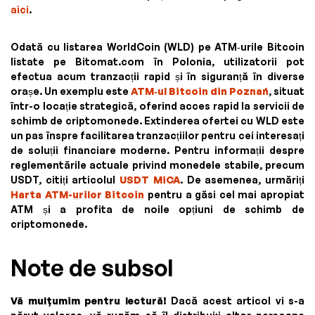
aici
.
Odată cu listarea WorldCoin (WLD) pe ATM‑urile Bitcoin
listate pe Bitomat.com în Polonia, utilizatorii pot
efectua acum tranzacții rapid și în siguranță în diverse
orașe. Un exemplu este
ATM‑ul Bitcoin din Poznań
, situat
într-o locație strategică, oferind acces rapid la servicii de
schimb de criptomonede. Extinderea ofertei cu WLD este
un pas înspre facilitarea tranzacțiilor pentru cei interesați
de soluții financiare moderne. Pentru informații despre
reglementările actuale privind monedele stabile, precum
USDT, citiți articolul
USDT MiCA
. De asemenea, urmăriți
Harta ATM-urilor Bitcoin
pentru a găsi cel mai apropiat
ATM și a profita de noile opțiuni de schimb de
criptomonede.
Note de subsol
Vă mulțumim pentru lectură!
Dacă acest articol vi s-a