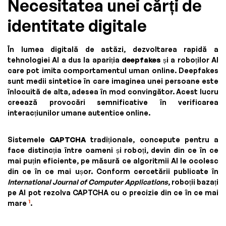
Necesitatea unei cărți de
identitate digitale
În lumea digitală de astăzi, dezvoltarea rapidă a
tehnologiei AI a dus la apariția
deepfakes
și a roboților AI
care pot imita comportamentul uman online. Deepfakes
sunt medii sintetice în care imaginea unei persoane este
înlocuită de alta, adesea în mod convingător. Acest lucru
creează provocări semnificative în verificarea
interacțiunilor umane autentice online.
Sistemele
CAPTCHA
tradiționale, concepute pentru a
face distincția între oameni și roboți, devin din ce în ce
mai puțin eficiente, pe măsură ce algoritmii AI le ocolesc
din ce în ce mai ușor. Conform cercetării publicate în
International Journal of Computer Applications
, roboții bazați
pe AI pot rezolva CAPTCHA cu o precizie din ce în ce mai
1
mare
.