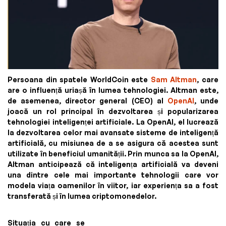
Persoana din spatele WorldCoin este
Sam Altman
, care
are o influență uriașă în lumea tehnologiei. Altman este,
de asemenea, director general (CEO) al
OpenAI
, unde
joacă un rol principal în dezvoltarea și popularizarea
tehnologiei inteligenței artificiale. La OpenAI, el lucrează
la dezvoltarea celor mai avansate sisteme de inteligență
artificială, cu misiunea de a se asigura că acestea sunt
utilizate în beneficiul umanității. Prin munca sa la OpenAI,
Altman anticipează că inteligența artificială va deveni
una dintre cele mai importante tehnologii care vor
modela viața oamenilor în viitor, iar experiența sa a fost
transferată și în lumea criptomonedelor.
Situația cu care se