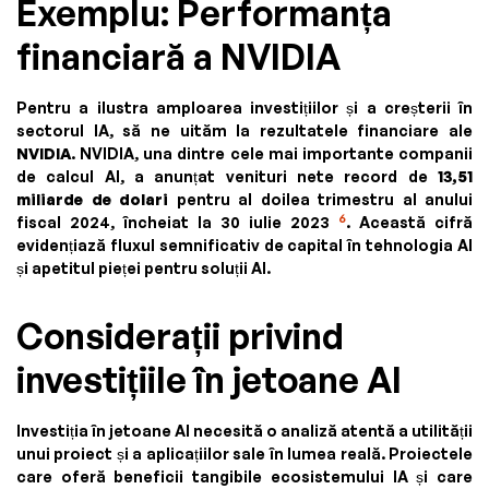
Exemplu: Performanța
financiară a NVIDIA
Pentru a ilustra amploarea investițiilor și a creșterii în
sectorul IA, să ne uităm la rezultatele financiare ale
NVIDIA
. NVIDIA, una dintre cele mai importante companii
de calcul AI, a anunțat venituri nete record de
13,51
miliarde de dolari
pentru al doilea trimestru al anului
6
fiscal 2024, încheiat la 30 iulie 2023
. Această cifră
evidențiază fluxul semnificativ de capital în tehnologia AI
și apetitul pieței pentru soluții AI.
Considerații privind
investițiile în jetoane AI
Investiția în jetoane AI necesită o analiză atentă a utilității
unui proiect și a aplicațiilor sale în lumea reală. Proiectele
care oferă beneficii tangibile ecosistemului IA și care