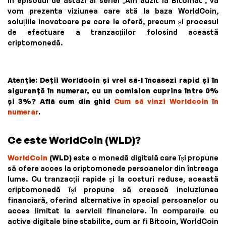
În episodul de astăzi al seriei „Am auzit la Bitomat”, vă
vom prezenta viziunea care stă la baza WorldCoin,
soluțiile inovatoare pe care le oferă, precum și procesul
de efectuare a tranzacțiilor folosind această
criptomonedă.
Atenție: Deții Worldcoin și vrei să-l încasezi rapid și în
siguranță în numerar, cu un comision cuprins între 0%
și 3%? Află cum din ghid
Cum să vinzi Worldcoin în
numerar
.
Ce este WorldCoin (WLD)?
WorldCoin
(WLD)
este o monedă digitală care își propune
să ofere acces la criptomonede persoanelor din întreaga
lume. Cu tranzacții rapide și la costuri reduse, această
criptomonedă își propune să crească incluziunea
financiară, oferind alternative în special persoanelor cu
acces limitat la servicii financiare. În comparație cu
active digitale bine stabilite, cum ar fi Bitcoin, WorldCoin