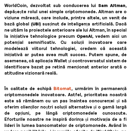
WorldCoin, dezvoltat sub conducerea lui
Sam Altman
,
depășește rolul unei simple criptomonede. Altman are o
viziune măreață, care include, printre altele, un venit de
bază global
(UBI
) susținut de inteligența artificială. Dacă
ne uităm la proiectele anterioare ale lui Altman, în special
la inițiative tehnologice precum
OpenAI
, vedem aici un
potențial semnificativ. Cu soluții inovatoare care
modelează viitorul tehnologiei, credem că această
inițiativă ar putea avea mult succes. Putem spune, de
asemenea, că aplicația Wallet și controversatul sistem de
identificare bazat pe retină menționat anterior arată o
atitudine vizionară reală.
În calitate de echipă
Bitomat
, urmărim în permanență
criptomonedele inovatoare. Astfel, prioritatea noastră
este să rămânem cu un pas înaintea concurenței și să
oferim clienților noștri soluții alternative și o gamă largă
de opțiuni, pe lângă criptomonedele cunoscute.
Eforturile noastre ne inspiră dorința și motivația de a fi
lideri în lumea bancomatelor de criptomonede. Având în