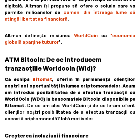
digitală. Altman își propune să ofere o soluție care va
permite milioanelor de
oameni din întreaga lume să
atingă libertatea financiară
.
Altman definește misiunea
WorldCoin
ca
"economia
globală aparține tuturor
".
ATM Bitcoin: De ce introducem
tranzacțiile Worldcoin (Wld)?
Ca echipă
Bitomat
, oferim în permanență clienților
noștri noi oportunități în lumea criptomonedelor. Acum
am introdus posibilitatea de a efectua tranzacții cu
WorldCoin (WDC) la bancomatele Bitcoin disponibile pe
Bitomat.
De ce am ales WorldCoin și de ce le-am oferit
clienților noștri posibilitatea de a efectua tranzacții cu
această criptomonedă? Iată motivele:
Creșterea incluziunii financiare