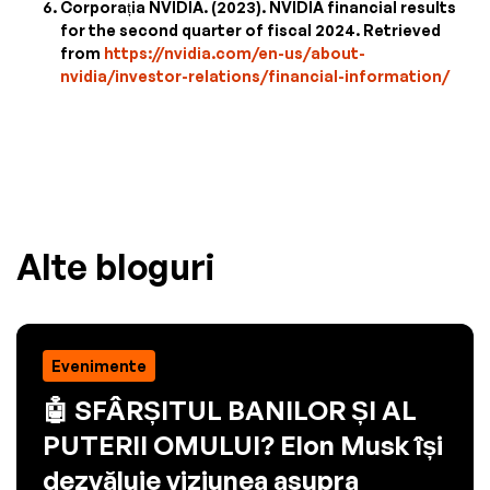
Corporația NVIDIA. (2023). NVIDIA financial results
for the second quarter of fiscal 2024. Retrieved
from
https://nvidia.com/en-us/about-
nvidia/investor-relations/financial-information/
Alte bloguri
Evenimente
🤖 SFÂRȘITUL BANILOR ȘI AL
PUTERII OMULUI? Elon Musk își
dezvăluie viziunea asupra