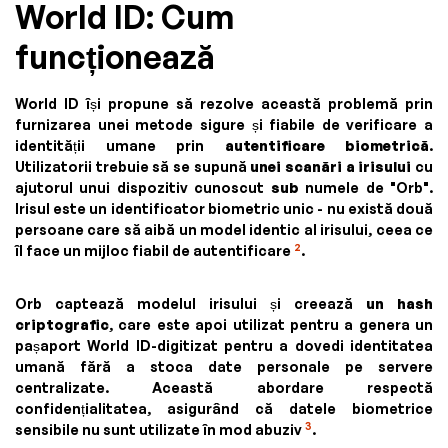
World ID: Cum
funcționează
World ID își propune să rezolve această problemă prin
furnizarea unei metode sigure și fiabile de verificare a
identității umane prin
autentificare biometrică
.
Utilizatorii trebuie să se supună
unei scanări a irisului
cu
ajutorul unui dispozitiv cunoscut
sub
numele de "Orb".
Irisul este un identificator biometric unic - nu există două
persoane care să aibă un model identic al irisului, ceea ce
2
îl face un mijloc fiabil de autentificare
.
Orb captează modelul irisului și creează
un hash
criptografic
, care este apoi utilizat pentru a genera un
pașaport World ID-digitizat pentru a dovedi identitatea
umană fără a stoca date personale pe servere
centralizate. Această abordare respectă
confidențialitatea, asigurând că datele biometrice
3
sensibile nu sunt utilizate în mod abuziv
.