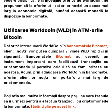
vedere posibilitățile și inovațiile oferite de WorldCoin, ne
propunem să le oferim utilizatorilor noștri un acces mai
larg la economia digitală, punând această monedă la
dispoziție la bancomate.
Utilizarea Worldcoin (WLD) în ATM-urile
Bitcoin
Datorită introducerii WorldCoin în
bancomatele Bitomat
,
clienții noștri vor putea cumpăra și vinde WLD rapid și în
siguranță. Bancomatele
Bitomat
au devenit un
instrument important care facilitează tranzacțiile cu
criptomonede și permite oricui să se familiarizeze cu
acestea. Acum, prin adăugarea WorldCoin în bancomate,
oferim clienților noștri un portofoliu mai larg de
criptomonede.
Poți afla mai multe informații despre pașii pe care trebuie
să îi urmezi pentru a efectua tranzacții cu criptomonede
la bancomate,
făcând clic pe acest link
.