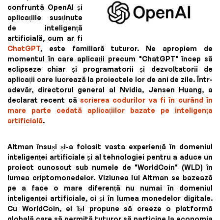
confruntă OpenAI și
aplicațiile susținute
de inteligență
artificială, cum ar fi
ChatGPT
, este familiară tuturor. Ne apropiem de
momentul în care aplicații precum "ChatGPT" încep să
eclipseze chiar și programatorii și dezvoltatorii de
aplicații care lucrează la proiectele lor de ani de zile. Într-
adevăr, directorul general al Nvidia, Jensen Huang, a
declarat recent că
scrierea codurilor va fi în curând în
mare parte cedată aplicațiilor bazate pe inteligența
artificială
.
Altman însuși și-a folosit vasta experiență în domeniul
inteligenței artificiale și al tehnologiei pentru a aduce un
proiect cunoscut sub numele de "WorldCoin" (WLD) în
lumea criptomonedelor. Viziunea lui Altman se bazează
pe a face o mare diferență nu numai în domeniul
inteligenței artificiale, ci și în lumea monedelor digitale.
Cu WorldCoin, el își propune să creeze o platformă
globală care să permită tuturor să participe la economia