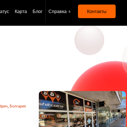
атус
Карта
Блог
Справка
Контакты
брич, Болгария