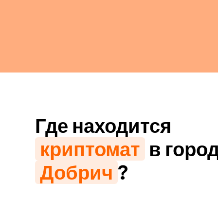
Где находится
криптомат
в горо
Добрич
?