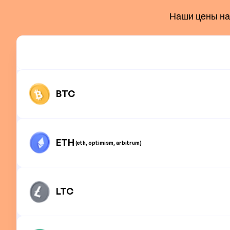
Наши цены на 
BTC
ETH
(eth, optimism, arbitrum)
LTC