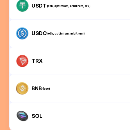
USDT
(eth, optimism, arbitrum, trx)
USDC
(eth, optimism, arbitrum)
TRX
BNB
(bsc)
SOL