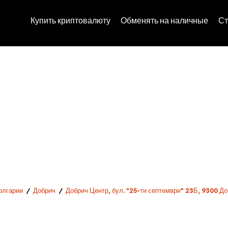
Купить криптовалюту
Обменять на наличные
Ст
олгарии
/
Добрич
/
Добрич Центр, бул. "25-ти септември" 23Б, 9300 До