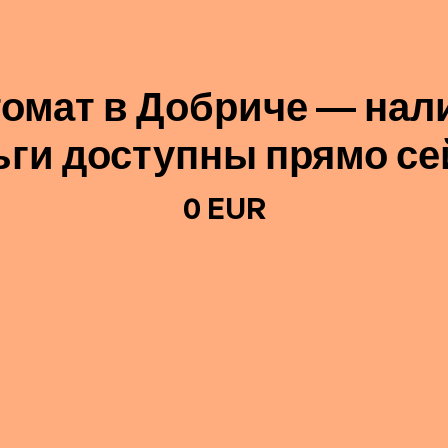
омат в Добриче — на
ьги доступны прямо се
0 EUR