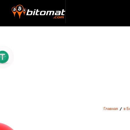
Главная
/
в Б