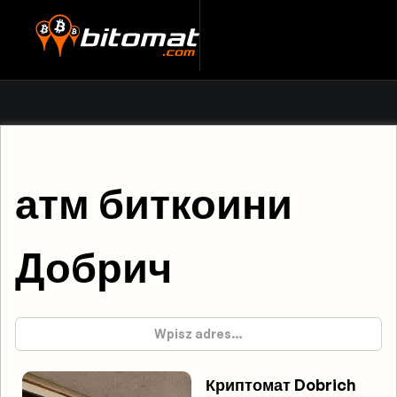
атм биткоини
Добрич
Криптомат Dobrich