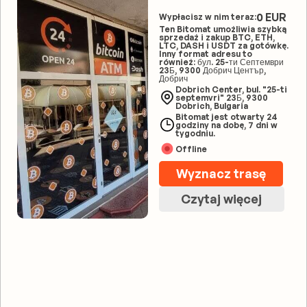
0 EUR
Wypłacisz w nim teraz:
Ten Bitomat umożliwia szybką
sprzedaż i zakup BTC, ETH,
LTC, DASH i USDT za gotówkę.
Inny format adresu to
również: бул. 25-ти Септември
23Б, 9300 Добрич Център,
Добрич
Dobrich Center, bul. "25-ti
septemvri" 23Б, 9300
Dobrich, Bulgaria
Bitomat jest otwarty 24
godziny na dobę, 7 dni w
tygodniu.
Offline
Wyznacz trasę
Czytaj więcej