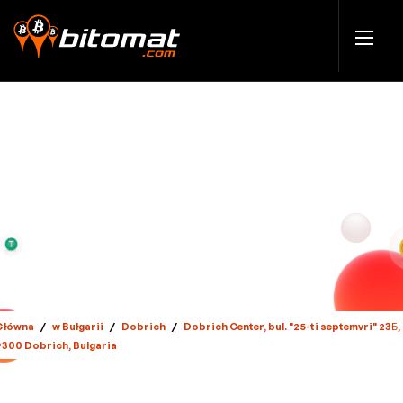
Główna
/
w Bułgarii
/
Dobrich
/
Dobrich Center, bul. "25-ti septemvri" 23Б,
9300 Dobrich, Bulgaria