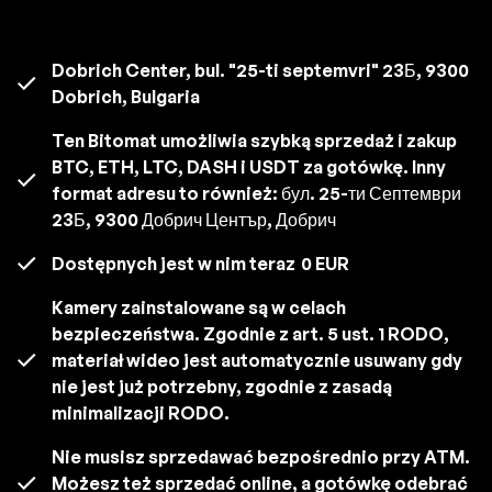
Dobrich Center, bul. "25-ti septemvri" 23Б, 9300
Dobrich, Bulgaria
Ten Bitomat umożliwia szybką sprzedaż i zakup
BTC, ETH, LTC, DASH i USDT za gotówkę. Inny
format adresu to również: бул. 25-ти Септември
23Б, 9300 Добрич Център, Добрич
Dostępnych jest w nim teraz
0 EUR
Kamery zainstalowane są w celach
bezpieczeństwa. Zgodnie z art. 5 ust. 1 RODO,
materiał wideo jest automatycznie usuwany gdy
nie jest już potrzebny, zgodnie z zasadą
minimalizacji RODO.
Nie musisz sprzedawać bezpośrednio przy ATM.
Możesz też sprzedać online, a gotówkę odebrać