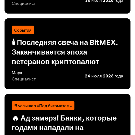
30 июля 2026 года
Специалист
События
🕯️ Последняя свеча на BitMEX.
Заканчивается эпоха
ветеранов криптовалют
Марк
24 июля 2026 года
Специалист
Я услышал «Под битоматом»
🔥 Ад замерз! Банки, которые
годами нападали на