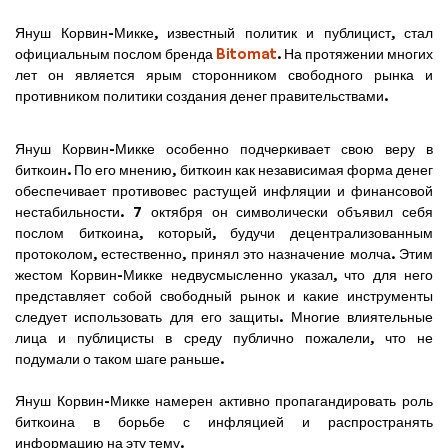
Януш Корвин-Микке, известный политик и публицист, стал
официальным послом бренда
Bitomat
. На протяжении многих
лет он является ярым сторонником свободного рынка и
противником политики создания денег правительствами.
Януш Корвин-Микке особенно подчеркивает свою веру в
биткоин. По его мнению, биткоин как независимая форма денег
обеспечивает противовес растущей инфляции и финансовой
нестабильности. 7 октября он символически объявил себя
послом биткоина, который, будучи децентрализованным
протоколом, естественно, принял это назначение молча. Этим
жестом Корвин-Микке недвусмысленно указал, что для него
представляет собой свободный рынок и какие инструменты
следует использовать для его защиты. Многие влиятельные
лица и публицисты в среду публично пожалели, что не
подумали о таком шаге раньше.
Януш Корвин-Микке намерен активно пропагандировать роль
биткоина в борьбе с инфляцией и распространять
информацию на эту тему.