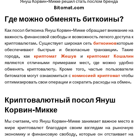
Януш Корвин-Микке решил стать послом бренда
Bitomat.com
Где можно обменять биткоины?
Как посол биткоина Януш Корвин-Микке обращает внимание на
важность финансовой свободы и возможность легкого доступа к
криптовалютам. Существует широкая сеть
биткоинов
которые
обеспечивают быстрые и безопасные транзакции. Такие
города, как
криптомат Жешув
и
криптомат Кошалин
являются отличными примерами мест, где можно удобно
обменять криптовалюту. Кроме того, частые пользователи
битоматов могут ознакомиться с
комиссией криптомат
чтобы
оптимизировать свои операции и сократить расходы на обмен.
Криптовалютный посол Януш
Корвин-Микке
Мы считаем, что Януш Корвин-Микке занимает важное место в
мире криптовалют благодаря своим взглядам на рыночную
экономику и финансовую свободу, которые он отстаивает на